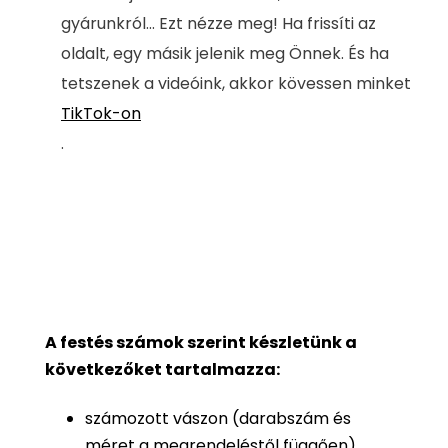
gyárunkról... Ezt nézze meg! Ha frissíti az
oldalt, egy másik jelenik meg Önnek. És ha
tetszenek a videóink, akkor kövessen minket
TikTok-on
.
A festés számok szerint készletünk a
következőket tartalmazza:
számozott vászon (darabszám és
méret a megrendeléstől függően)