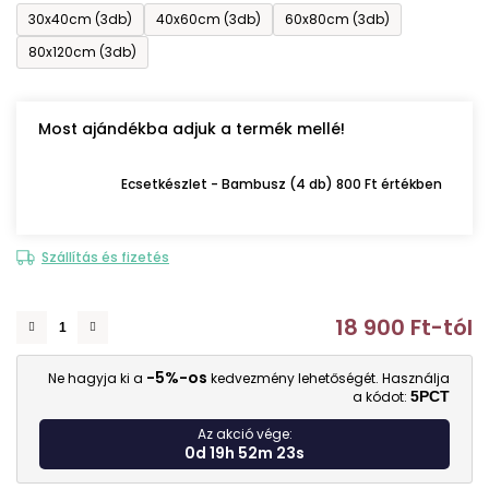
30x40cm (3db)
40x60cm (3db)
60x80cm (3db)
80x120cm (3db)
Most ajándékba adjuk a termék mellé!
Ecsetkészlet - Bambusz (4 db) 800 Ft értékben
Szállítás és fizetés
18 900 Ft
-tól
E
-5%-os
Ne hagyja ki a
kedvezmény lehetőségét. Használja
a kódot:
5PCT
Az akció vége:
0d 19h 52m 22s