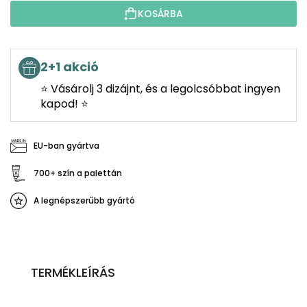
KOSÁRBA
2+1 akció
⭐ Vásárolj 3 dizájnt, és a legolcsóbbat ingyen
kapod! ⭐
EU-ban gyártva
700+ szín a palettán
A legnépszerűbb gyártó
TERMÉKLEÍRÁS