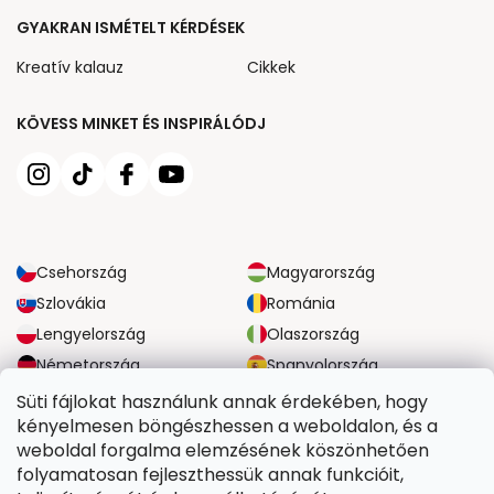
GYAKRAN ISMÉTELT KÉRDÉSEK
Kreatív kalauz
Cikkek
KÖVESS MINKET ÉS INSPIRÁLÓDJ
Csehország
Magyarország
Szlovákia
Románia
Lengyelország
Olaszország
Németország
Spanyolország
Nagy-Britannia
Ausztria
Süti fájlokat használunk annak érdekében, hogy
kényelmesen böngészhessen a weboldalon, és a
weboldal forgalma elemzésének köszönhetően
MEGBÍZHATÓ SZÁLLÍTÁSI LEHETŐSÉGEK
folyamatosan fejleszthessük annak funkcióit,