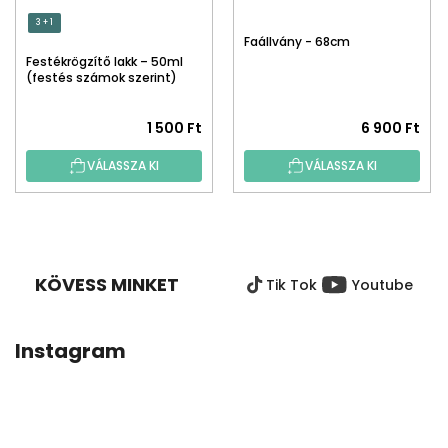
3 + 1
Faállvány - 68cm
Festékrögzítő lakk – 50ml
(festés számok szerint)
1 500 Ft
6 900 Ft
VÁLASSZA KI
VÁLASSZA KI
L
Á
B
KÖVESS MINKET
Tik Tok
Youtube
L
É
C
Instagram