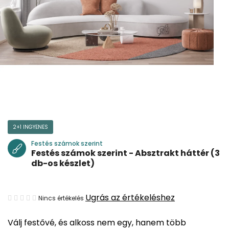
2+1 INGYENES
Festés számok szerint
Festés számok szerint - Absztrakt háttér (3
db-os készlet)
A
Ugrás az értékeléshez
Nincs értékelés
termék
Válj festővé, és alkoss nem egy, hanem több
átlagos