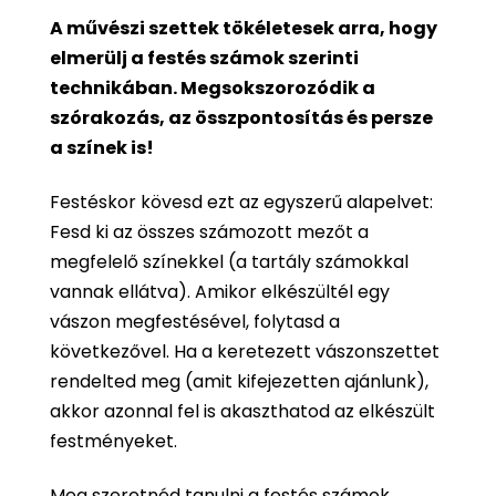
A művészi szettek tökéletesek arra, hogy
elmerülj a festés számok szerinti
technikában. Megsokszorozódik a
szórakozás, az összpontosítás és persze
a színek is!
Festéskor kövesd ezt az egyszerű alapelvet:
Fesd ki az összes számozott mezőt a
megfelelő színekkel (a tartály számokkal
vannak ellátva). Amikor elkészültél egy
vászon megfestésével, folytasd a
következővel. Ha a keretezett vászonszettet
rendelted meg (amit kifejezetten ajánlunk),
akkor azonnal fel is akaszthatod az elkészült
festményeket.
Meg szeretnéd tanulni a festés számok