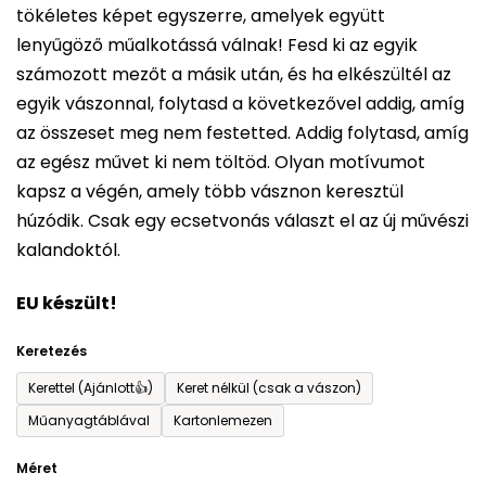
tökéletes képet egyszerre, amelyek együtt
értékelése
lenyűgöző műalkotássá válnak! Fesd ki az egyik
5-
számozott mezőt a másik után, és ha elkészültél az
ből
egyik vászonnal, folytasd a következővel addig, amíg
0,0
az összeset meg nem festetted. Addig folytasd, amíg
csillag.
az egész művet ki nem töltöd. Olyan motívumot
kapsz a végén, amely több vásznon keresztül
húzódik. Csak egy ecsetvonás választ el az új művészi
kalandoktól.
EU készült!
Keretezés
Kerettel (Ajánlott👍)
Keret nélkül (csak a vászon)
Műanyagtáblával
Kartonlemezen
Méret