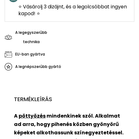
⭐ Vásárolj 3 dizájnt, és a legolcsóbbat ingyen
kapod! ⭐
A legegyszerűbb
technika
EU-ban gyártva
A legnépszerűbb gyártó
TERMÉKLEÍRÁS
A
pöttyözés
mindenkinek szól. Alkalmat
ad arra, hogy pihenés közben gyönyörű
képeket alkothassunk színegyeztetéssel.