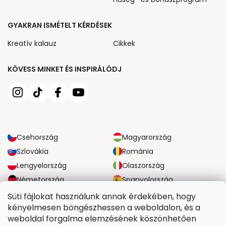
GYAKRAN ISMÉTELT KÉRDÉSEK
Kreatív kalauz
Cikkek
KÖVESS MINKET ÉS INSPIRÁLÓDJ
Csehország
Magyarország
Szlovákia
Románia
Lengyelország
Olaszország
Németország
Spanyolország
Nagy-Britannia
Ausztria
Süti fájlokat használunk annak érdekében, hogy
kényelmesen böngészhessen a weboldalon, és a
weboldal forgalma elemzésének köszönhetően
MEGBÍZHATÓ SZÁLLÍTÁSI LEHETŐSÉGEK