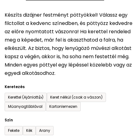
5-
Készíts dizájner festményt pöttyökkel! Válassz egy
ből
filctollat a kedvenc színedben, és pöttyözz kedvedre
0,0
az előre nyomtatott vászonra! Ha kerettel rendeled
csillag.
meg a képedet, már fel is akaszthatod a falra, ha
elkészült. Az biztos, hogy lenyűgöző művészi alkotást
kapsz a végén, akkor is, ha soha nem festettél még.
Minden egyes pöttyel egy lépéssel közelebb vagy az
egyedi alkotásodhoz.
Keretezés
Kerettel (Ajánlott👍)
Keret nélkül (csak a vászon)
Műanyagtáblával
Kartonlemezen
Szín
Fekete
Kék
Arany