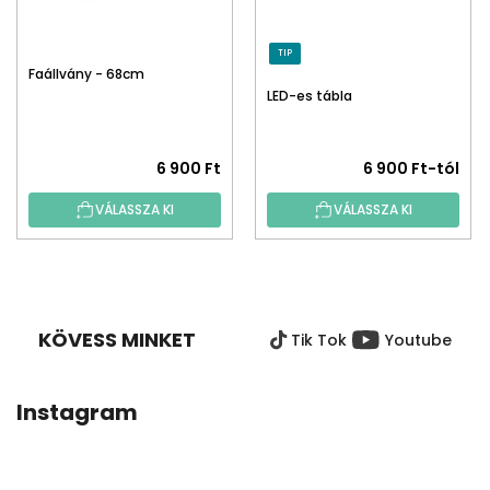
TIP
Faállvány - 68cm
LED-es tábla
6 900 Ft
6 900 Ft-tól
VÁLASSZA KI
VÁLASSZA KI
L
Á
B
KÖVESS MINKET
Tik Tok
Youtube
L
É
C
Instagram