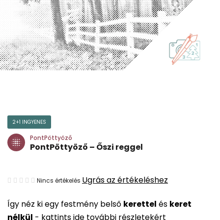
2+1 INGYENES
PontPöttyöző
PontPöttyöző – Őszi reggel
A
Ugrás az értékeléshez
Nincs értékelés
termék
Így néz ki egy festmény belső
kerettel
és
keret
átlagos
nélkül
-
kattints ide további részletekért
értékelése