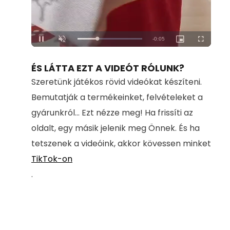
Loaded
:
Unmute
100.00%
ÉS LÁTTA EZT A VIDEÓT RÓLUNK?
Szeretünk játékos rövid videókat készíteni.
Bemutatják a termékeinket, felvételeket a
gyárunkról... Ezt nézze meg! Ha frissíti az
oldalt, egy másik jelenik meg Önnek. És ha
tetszenek a videóink, akkor kövessen minket
TikTok-on
.