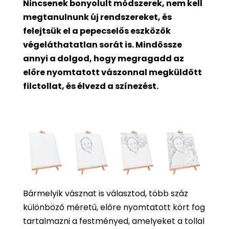
Nincsenek bonyolult módszerek, nem kell
megtanulnunk új rendszereket, és
felejtsük el a pepecselős eszközök
végeláthatatlan sorát is. Mindössze
annyi a dolgod, hogy megragadd az
előre nyomtatott vászonnal megküldött
filctollat, és élvezd a színezést.
Bármelyik vásznat is választod, több száz
különböző méretű, előre nyomtatott kört fog
tartalmazni a festményed, amelyeket a tollal