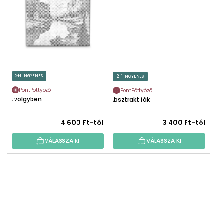
2+1 INGYENES
2+1 INGYENES
PontPöttyöző
PontPöttyöző
A völgyben
Absztrakt fák
4 600 Ft-tól
3 400 Ft-tól
VÁLASSZA KI
VÁLASSZA KI