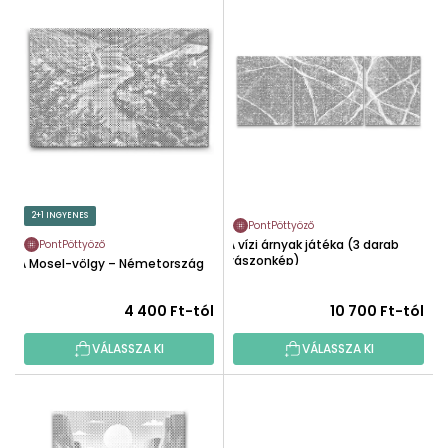
É
E
K
R
E
M
K
É
R
K
E
E
N
K
D
L
E
I
2+1 INGYENES
Z
PontPöttyöző
S
É
A vízi árnyak játéka (3 darab
PontPöttyöző
T
vászonkép)
A Mosel-völgy – Németország
S
Á
E
J
4 400 Ft-tól
10 700 Ft-tól
A
VÁLASSZA KI
VÁLASSZA KI