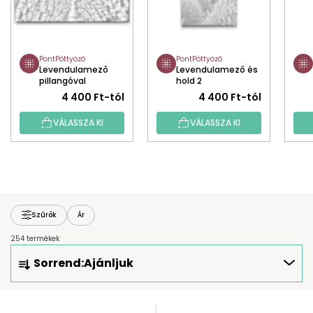
PontPöttyöző
PontPöttyöző
Levendulamező
Levendulamező és
pillangóval
hold 2
4 400 Ft-tól
4 400 Ft-tól
VÁLASSZA KI
VÁLASSZA KI
Szűrők
Ár
254 termékek
T
Sorrend:
Ajánljuk
E
R
M
T