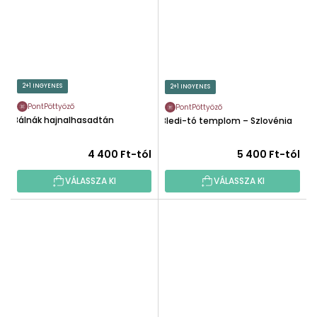
2+1 INGYENES
2+1 INGYENES
PontPöttyöző
PontPöttyöző
Bálnák hajnalhasadtán
Bledi-tó templom – Szlovénia
4 400 Ft-tól
5 400 Ft-tól
VÁLASSZA KI
VÁLASSZA KI