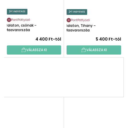
2+1 INGYENES
2+1 INGYENES
PontPöttyöző
PontPöttyöző
Balaton, csónak –
Balaton, Tihany –
Magyarország
Magyarország
4 400 Ft-tól
5 400 Ft-tól
VÁLASSZA KI
VÁLASSZA KI