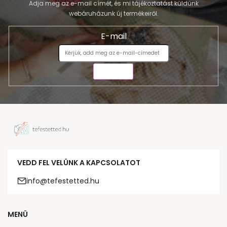
Adja meg az e-mail címét, és mi tájékoztatást küldünk
webáruházunk új termékeiről.
E-mail
KÜLDÉS
VEDD FEL VELÜNK A KAPCSOLATOT
info@tefestetted.hu
MENÜ