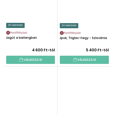
2+1 INGYENES
2+1 INGYENES
PontPöttyöző
PontPöttyöző
Alagút a barlangban
Alpok, Triglav-hegy - Szlovénia
4 600 Ft-tól
5 400 Ft-tól
VÁLASSZA KI
VÁLASSZA KI