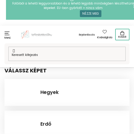
Ugrás
Fotóiból a lehető leggyorsabban és a lehető legjobb minőségben készíthetünk
képeket. EU-ban gyártott = nincs vám
a
NÉZZE MEG
fő
tartalomhoz
Bejelentkezés
KOSÁR
Kívánságlista
Menü
Kezdőlap
/
Technikák
/
PontPöttyöző
/
Mintafestményeink
/
Tájkép
VÁLASSZ KÉPET
Hegyek
Erdő