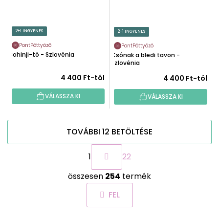
2+1 INGYENES
2+1 INGYENES
PontPöttyöző
PontPöttyöző
Bohinji-tó - Szlovénia
Csónak a bledi tavon -
Szlovénia
4 400 Ft-tól
4 400 Ft-tól
VÁLASSZA KI
VÁLASSZA KI
TOVÁBBI 12 BETÖLTÉSE
L
1
22
a
p
L
o
összesen
254
termék
i
z
s
á
FEL
t
s
a