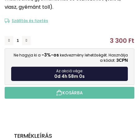
0,0
viasz, gyémánt toll).
csillag.
Szállítás és fizetés
3 300 Ft
E
-3%-os
Ne hagyja ki a
kedvezmény lehetőségét. Használja
a kódot:
3CPN
Az akció vége:
0d 4h 57m 59s
KOSÁRBA
TERMÉKLEÍRÁS