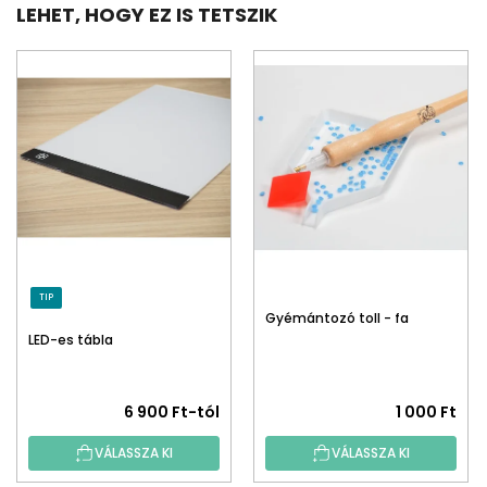
LEHET, HOGY EZ IS TETSZIK
TIP
Gyémántozó toll - fa
LED-es tábla
6 900 Ft-tól
1 000 Ft
VÁLASSZA KI
VÁLASSZA KI