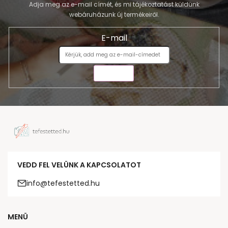
Adja meg az e-mail címét, és mi tájékoztatást küldünk
webáruházunk új termékeiről.
E-mail
KÜLDÉS
VEDD FEL VELÜNK A KAPCSOLATOT
info@tefestetted.hu
MENÜ