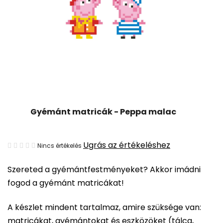
Gyémánt matricák - Peppa malac
A
Ugrás az értékeléshez
Nincs értékelés
termék
Szereted a gyémántfestményeket? Akkor imádni
átlagos
fogod a gyémánt matricákat!
értékelése
5-
A készlet mindent tartalmaz, amire szüksége van:
ből
matricákat, gyémántokat és eszközöket (tálca,