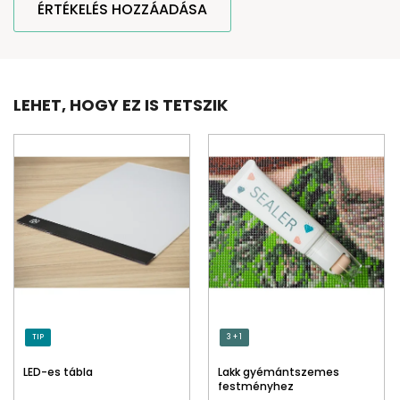
ÉRTÉKELÉS HOZZÁADÁSA
LEHET, HOGY EZ IS TETSZIK
TIP
3 + 1
LED-es tábla
Lakk gyémántszemes
festményhez