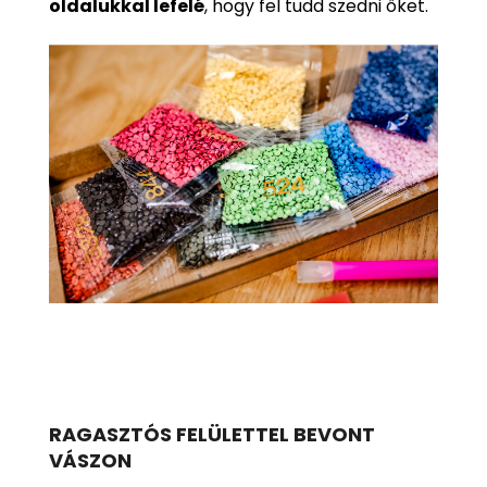
oldalukkal lefelé
, hogy fel tudd szedni őket.
RAGASZTÓS FELÜLETTEL BEVONT
VÁSZON