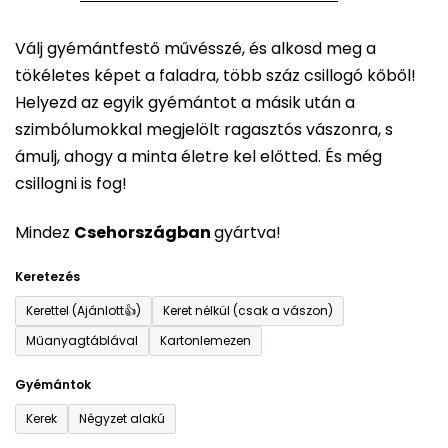
5-
Válj gyémántfestő művésszé, és alkosd meg a
ből
tökéletes képet a faladra, több száz csillogó kőből!
0,0
Helyezd az egyik gyémántot a másik után a
csillag.
szimbólumokkal megjelölt ragasztós vászonra, s
ámulj, ahogy a minta életre kel előtted. És még
csillogni is fog!
Mindez
Csehországban
gyártva!
Keretezés
Kerettel (Ajánlott👍)
Keret nélkül (csak a vászon)
Műanyagtáblával
Kartonlemezen
Gyémántok
Kerek
Négyzet alakú