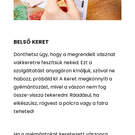
BELSŐ KERET
Dönthetsz úgy, hogy a megrendelt vásznat
vakkeretre feszítsük neked. Ezt a
szolgáltatást anyagáron kínáljuk, szóval ne
habozz, próbáld ki! A keret megkönnyíti a
gyémántozást, mivel a vászon nem fog
össze-vissza tekeredni. Ráadásul, ha
elkészülsz, rögvest a polcra vagy a falra
teheted!
Ha a gyémántokat keretezett vászonra