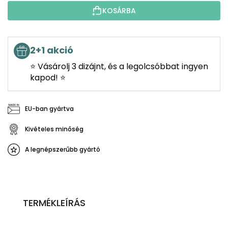
KOSÁRBA
2+1 akció
⭐ Vásárolj 3 dizájnt, és a legolcsóbbat ingyen
kapod! ⭐
EU-ban gyártva
Kivételes minőség
A legnépszerűbb gyártó
TERMÉKLEÍRÁS