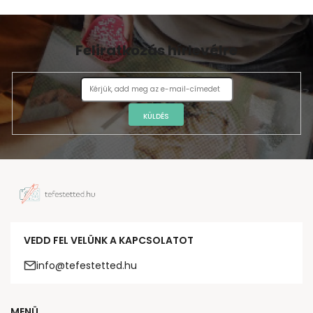
Feliratkozás hírlevélre
KÜLDÉS
VEDD FEL VELÜNK A KAPCSOLATOT
info@tefestetted.hu
MENÜ