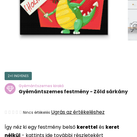
2+1 INGYENES
Gyémántszemes kirakó
Gyémántszemes festmény - Zöld sárkány
A
Ugrás az értékeléshez
Nincs értékelés
termék
Így néz ki egy festmény belső
kerettel
és
keret
átlagos
nélkül
-
kattints ide további részletekért
értékelése