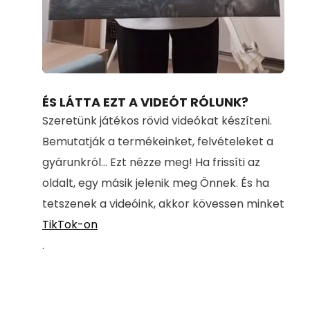
Loaded
:
Unmute
100.00%
ÉS LÁTTA EZT A VIDEÓT RÓLUNK?
Szeretünk játékos rövid videókat készíteni.
Bemutatják a termékeinket, felvételeket a
gyárunkról... Ezt nézze meg! Ha frissíti az
oldalt, egy másik jelenik meg Önnek. És ha
tetszenek a videóink, akkor kövessen minket
TikTok-on
.