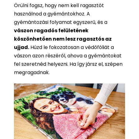
Örülni fogsz, hogy nem kell ragasztót
használnod a gyémántokhoz. A
gyémántozási folyamat egyszerű, és a
vászon ragadós felületének
köszönhetően nem lesz ragasztós az
ujjad.
Húzd le fokozatosan a védőfóliát a
vászon azon részéről, ahova a gyémántokat
fel szeretnéd helyezni. Ha így jársz el, szépen
megragadnak.