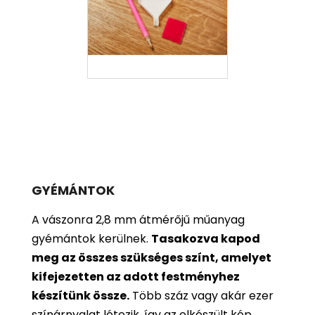
GYÉMÁNTOK
A vászonra 2,8 mm átmérőjű műanyag
gyémántok kerülnek.
Tasakozva kapod
meg az összes szükséges színt, amelyet
kifejezetten az adott festményhez
készítünk össze.
Több száz vagy akár ezer
színárnyalat létezik, így az elkészült kép