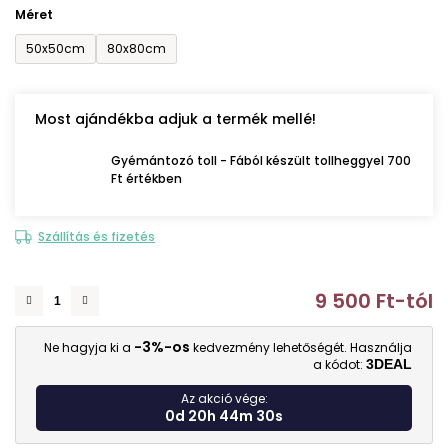
Méret
50x50cm
80x80cm
Most ajándékba adjuk a termék mellé!
Gyémántozó toll - Fából készült tollheggyel 700
Ft értékben
Szállítás és fizetés
9 500 Ft
-tól
E
-3%-os
Ne hagyja ki a
kedvezmény lehetőségét. Használja
a kódot:
3DEAL
Az akció vége:
0d 20h 44m 29s