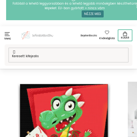
Ugrás
Fotóiból a lehető leggyorsabban és a lehető legjobb minőségben készíthetünk
képeket. EU-ban gyártott = nincs vám
a
NÉZZE MEG
fő
tartalomhoz
Bejelentkezés
KOSÁR
Kívánságlista
Menü
Kezdőlap
/
Technikák
/
Gyémántszemes kirakó
/
Gyémántszemes
festmény - Zöld sárkány