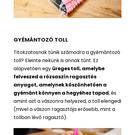
GYÉMÁNTOZÓ TOLL
Titokzatosnak tűnik számodra a gyémántozó
toll? Eleinte nekünk is annak tűnt. Ez
alapvetően egy
üreges toll, amelybe
felveszed a rózsaszín ragasztós
anyagot, amelynek köszönhetően a
gyémánt könnyen a hegyéhez tapad
, és
amint azt a vászonra helyezed, a toll elengedi
(mivel a vászon ragasztója erősebb, mint a
tollban lévő ragasztó).