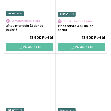
2+1 INGYENES
2+1 INGYENES
Gyémántszemes kirakó
Gyémántszemes kirakó
Színes mandala (3 db-os
Színes minta 4 (3 db-os
készlet)
készlet)
18 900 Ft-tól
18 900 Ft-tól
VÁLASSZA KI
VÁLASSZA KI
2+1 INGYENES
2+1 INGYENES