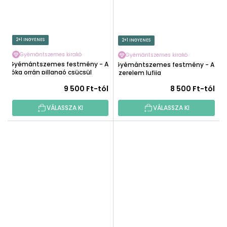
2+1 INGYENES
2+1 INGYENES
Gyémántszemes kirakó
Gyémántszemes kirakó
Gyémántszemes festmény - A
Gyémántszemes festmény - A
róka orrán pillangó csücsül
szerelem lufija
9 500 Ft-tól
8 500 Ft-tól
VÁLASSZA KI
VÁLASSZA KI