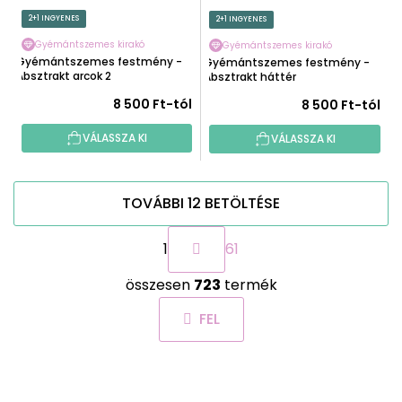
2+1 INGYENES
2+1 INGYENES
Gyémántszemes kirakó
Gyémántszemes kirakó
Gyémántszemes festmény -
Gyémántszemes festmény -
Absztrakt arcok 2
Absztrakt háttér
8 500 Ft-tól
8 500 Ft-tól
VÁLASSZA KI
VÁLASSZA KI
TOVÁBBI 12 BETÖLTÉSE
L
1
61
a
p
L
o
összesen
723
termék
i
z
s
á
FEL
t
s
a
i
L
r