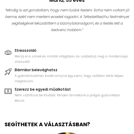
Mária, 55 éves
“Mindig is azt gondoltam, hogy nem tudok festeni. Soha nem voltam jó
benne, ezért nem mertem ecsetet ragadni. A Tefestettted.hu festményei
segítségével leküzdöttem a bizonytalanságom, és a festés lett a
kedvenc hobbim.”
Stresszoldó
Merülj el a színek és minták világában, és szabadulj meg a mindennapi
stressztől.
Bármikor belevághatsz
A gyémántszemes kirakó annyira egyszerű, hogy valóban bárki képes
megtanulni.
Szerezz be egyedi műalkotást
Nem szállítunk be Kínából. Minden termékünk a prágai gyárunkban
készül.
SEGÍTHETEK A VÁLASZTÁSBAN?