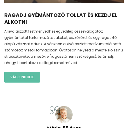
RAGADJ GYÉMÁNTOZÓ TOLLAT ÉS KEZDJ EL
ALKOTNI
A kiválasztott festményedhez egyedileg összeválogatott
gyémántokat tartalmazó tasakokat, eszközöket és egy ragasztó
alapú vásznat adunk. A vásznon a kiválasztott motívum található
számozott mezők formájában. Óvatosan helyezd a megfelelő színű
strasszköveket a mezőkre (ragasztó nem szükséges), és ámulj,
ahogy kibontakozik csillogó remekműved.
VÁGJUNK BELE