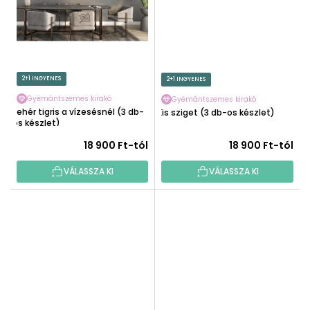
2+1 INGYENES
2+1 INGYENES
Gyémántszemes kirakó
Gyémántszemes kirakó
Fehér tigris a vízesésnél (3 db-
Kis sziget (3 db-os készlet)
os készlet)
18 900 Ft-tól
18 900 Ft-tól
VÁLASSZA KI
VÁLASSZA KI