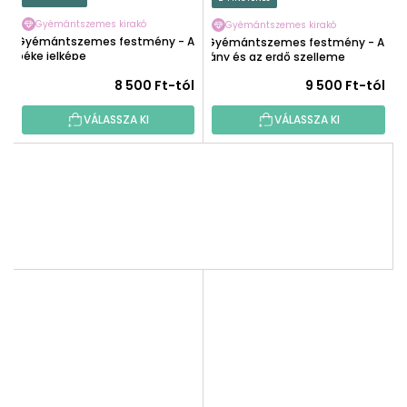
Gyémántszemes kirakó
Gyémántszemes kirakó
Gyémántszemes festmény - A
Gyémántszemes festmény - A
béke jelképe
lány és az erdő szelleme
8 500 Ft-tól
9 500 Ft-tól
VÁLASSZA KI
VÁLASSZA KI