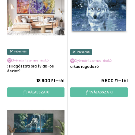
R
E
M
K
É
R
K
E
E
N
K
D
L
E
I
2+1 INGYENES
2+1 INGYENES
Z
S
É
Gyémántszemes kirakó
Gyémántszemes kirakó
T
Csillagászati óra (3 db-os
Farkas ragadozó
S
készlet)
Á
E
J
18 900 Ft-tól
9 500 Ft-tól
A
VÁLASSZA KI
VÁLASSZA KI