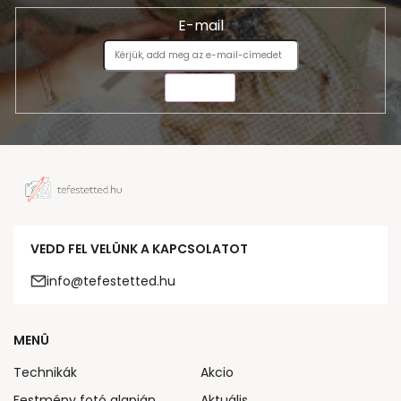
E-mail
KÜLDÉS
VEDD FEL VELÜNK A KAPCSOLATOT
info@tefestetted.hu
MENÜ
Technikák
Akcio
Festmény fotó alapján
Aktuális