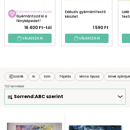
Exkluzív gyémántfestő
Lak
Gyémántszemes kirakó
Gyémántozd ki a
készlet
fes
fényképedet!
16 400 Ft-tól
1 590 Ft
VÁLASSZA KI
VÁLASSZA KI
Szűrők
Ár
Szín
Tájolás
Minta típusa
Kinek ajánlju
723 termékek
T
Sorrend:
ABC szerint
E
R
M
T
É
E
K