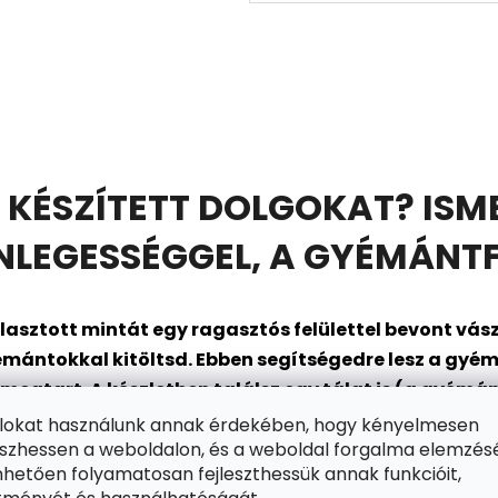
 KÉSZÍTETT DOLGOKAT? ISM
EGESSÉGGEL, A GYÉMÁNTF
asztott mintát egy ragasztós felülettel bevont
vász
mántokkal kitöltsd. Ebben segítségedre lesz a gyém
gtart. A készletben találsz egy tálat is (a gyémánt
en állsz arra, hogy belépj a szórakozás csillogó vilá
ájlokat használunk annak érdekében, hogy kényelmesen
zhessen a weboldalon, és a weboldal forgalma elemzés
hetően folyamatosan fejleszthessük annak funkcióit,