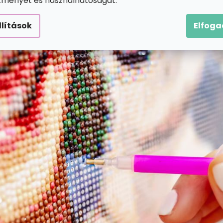
ítményét és használhatóságát.
llítások
Elfog