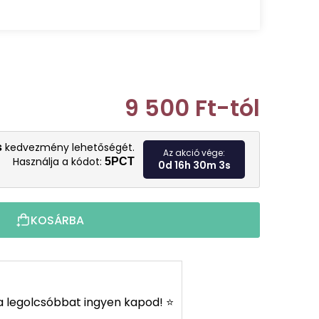
9 500 Ft
-tól
Egységár:
s
kedvezmény lehetőségét.
Az akció vége:
Használja a kódot:
5PCT
0d 16h 30m 1s
KOSÁRBA
s a legolcsóbbat ingyen kapod! ⭐