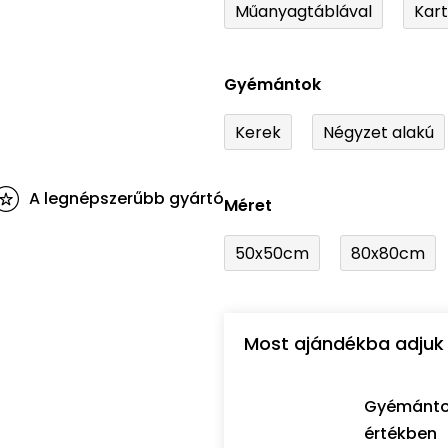
Műanyagtáblával
Kar
Gyémántok
Kerek
Négyzet alakú
A legnépszerűbb gyártó
Méret
50x50cm
80x80cm
Most ajándékba adjuk 
Gyémántozó
értékben