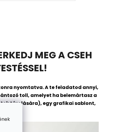
ERKEDJ MEG A CSEH
ESTÉSSEL!
onra nyomtatva. A te feladatod annyi,
ántozó toll, amelyet ha belemártasz a
ok tárolására), egy grafikai sablont,
gába?
ének