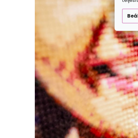
teljes
Beá