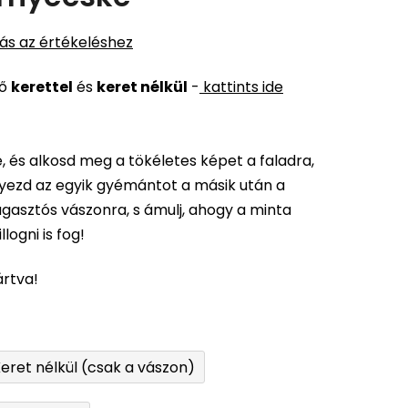
ás az értékeléshez
ső
kerettel
és
keret nélkül
-
kattints ide
 és alkosd meg a tökéletes képet a faladra,
elyezd az egyik gyémántot a másik után a
gasztós vászonra, s ámulj, ahogy a minta
logni is fog!
ártva!
eret nélkül (csak a vászon)