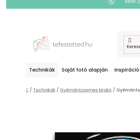
Most 
Ugrás
a
fő
tartalomhoz
Technikák
Saját fotó alapján
Inspiráció
Kezdőlap
/
Technikák
/
Gyémántszemes kirakó
/
Gyémántsz