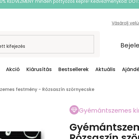
20% KEDVEZMÉNY minden pöttyözős képre! Kedvezménykód: DOT
Vásárolj vel
Bejel
Akció
Kiárusítás
Bestsellerek
Aktuális
Ajándé
emes festmény - Rózsaszín szörnyecske
Gyémántszemes ki
Gyémántszem
Rózsaszín sz