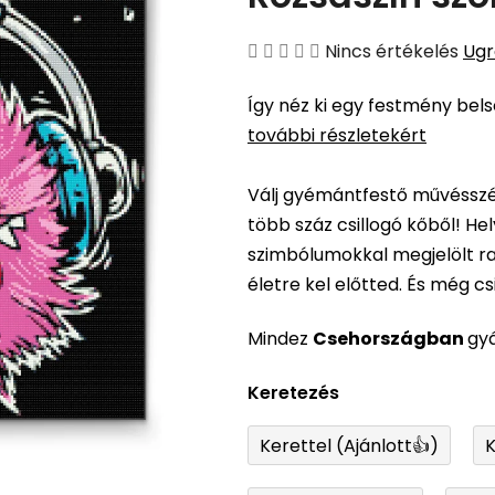
A
Nincs értékelés
Ugr
termék
Így néz ki egy festmény bel
átlagos
további részletekért
értékelése
5-
Válj gyémántfestő művésszé,
ből
több száz csillogó kőből! H
0,0
szimbólumokkal megjelölt ra
csillag.
életre kel előtted. És még csil
Mindez
Csehországban
gy
Keretezés
Kerettel (Ajánlott👍)
K