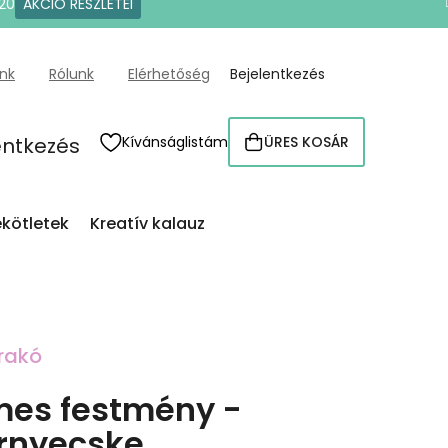
20
AKCIÓ RÉSZLETEI
ünk
Rólunk
Elérhetőség
Bejelentkezés
entkezés
Kívánságlistám
ÜRES KOSÁR
KOSÁR
kötletek
Kreatív kalauz
rakó
es festmény -
örnyecske