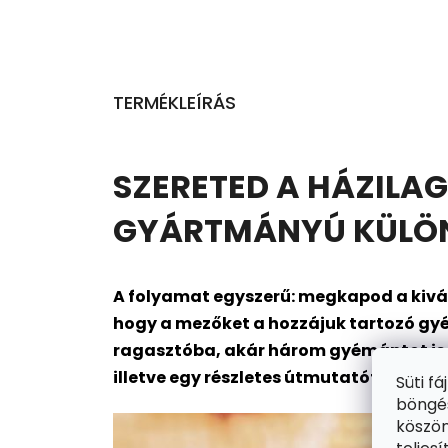
TERMÉKLEÍRÁS
SZERETED A HÁZILAG
GYÁRTMÁNYÚ KÜLÖNL
A folyamat egyszerű: megkapod a kivál
hogy a mezőket a hozzájuk tartozó gyé
ragasztóba, akár három gyémántot is me
illetve egy részletes útmutatót is. Kész
Süti f
böngés
köszön