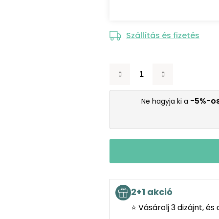
Szállítás és fizetés
-5%-o
Ne hagyja ki a
2+1 akció
⭐ Vásárolj 3 dizájnt, é