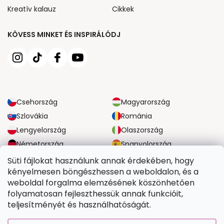
Kreatív kalauz
Cikkek
KÖVESS MINKET ÉS INSPIRÁLÓDJ
Csehország
Magyarország
Szlovákia
Románia
Lengyelország
Olaszország
Németország
Spanyolország
Nagy-Britannia
Ausztria
Süti fájlokat használunk annak érdekében, hogy
kényelmesen böngészhessen a weboldalon, és a
weboldal forgalma elemzésének köszönhetően
MEGBÍZHATÓ SZÁLLÍTÁSI LEHETŐSÉGEK
folyamatosan fejleszthessük annak funkcióit,
teljesítményét és használhatóságát.
BIZTONSÁGOS FIZETÉSI LEHETŐSÉGEK