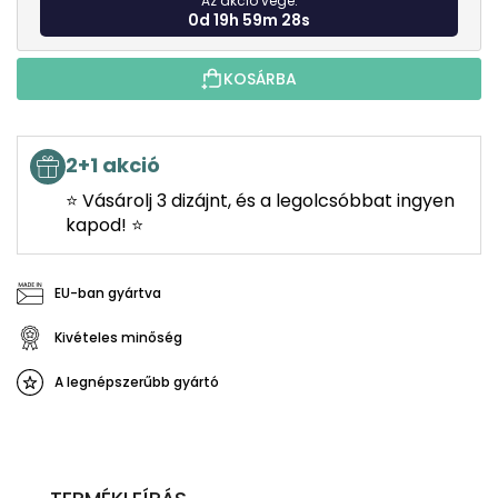
Az akció vége:
0d 19h 59m 27s
KOSÁRBA
2+1 akció
⭐ Vásárolj 3 dizájnt, és a legolcsóbbat ingyen
kapod! ⭐
EU-ban gyártva
Kivételes minőség
A legnépszerűbb gyártó