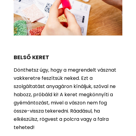
BELSŐ KERET
Dönthetsz úgy, hogy a megrendelt vásznat
vakkeretre feszítsük neked. Ezt a
szolgáltatást anyagáron kínáljuk, szóval ne
habozz, próbáld ki! A keret megkönnyíti a
gyémántozást, mivel a vászon nem fog
össze-vissza tekeredni. Ráadásul, ha
elkészülsz, rögvest a polcra vagy a falra
teheted!