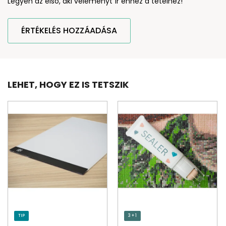
Legyen az első, aki véleményt ír ehhez a tételhez!
ÉRTÉKELÉS HOZZÁADÁSA
LEHET, HOGY EZ IS TETSZIK
TIP
3 + 1