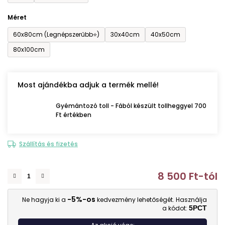
Méret
60x80cm (Legnépszerűbb⭐)
30x40cm
40x50cm
80x100cm
Most ajándékba adjuk a termék mellé!
Gyémántozó toll - Fából készült tollheggyel 700
Ft értékben
Szállítás és fizetés
8 500 Ft
-tól
E
-5%-os
Ne hagyja ki a
kedvezmény lehetőségét. Használja
a kódot:
5PCT