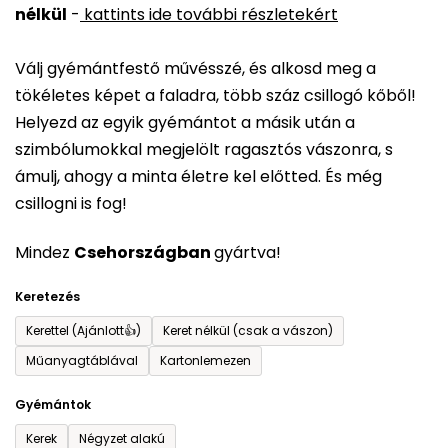
nélkül
-
kattints ide további részletekért
értékelése
5-
Válj gyémántfestő művésszé, és alkosd meg a
ből
tökéletes képet a faladra, több száz csillogó kőből!
0,0
Helyezd az egyik gyémántot a másik után a
csillag.
szimbólumokkal megjelölt ragasztós vászonra, s
ámulj, ahogy a minta életre kel előtted. És még
csillogni is fog!
Mindez
Csehországban
gyártva!
Keretezés
Kerettel (Ajánlott👍)
Keret nélkül (csak a vászon)
Műanyagtáblával
Kartonlemezen
Gyémántok
Kerek
Négyzet alakú