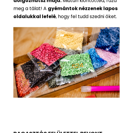
dolgozhatsz majd.
Miután kiöntötted, rázd
meg a tálat! A
gyémántok nézzenek lapos
oldalukkal lefelé
, hogy fel tudd szedni őket.