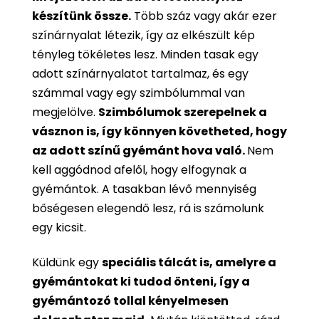
készítünk össze.
Több száz vagy akár ezer
színárnyalat létezik, így az elkészült kép
tényleg tökéletes lesz. Minden tasak egy
adott színárnyalatot tartalmaz, és egy
számmal vagy egy szimbólummal van
megjelölve.
Szimbólumok szerepelnek a
vásznon is, így könnyen követheted, hogy
az adott színű gyémánt hova való.
Nem
kell aggódnod afelől, hogy elfogynak a
gyémántok. A tasakban lévő mennyiség
bőségesen elegendő lesz, rá is számolunk
egy kicsit.
Küldünk egy
speciális tálcát is, amelyre a
gyémántokat ki tudod önteni, így a
gyémántozó tollal kényelmesen