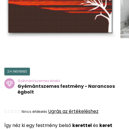
2+1 INGYENES
Gyémántszemes kirakó
Gyémántszemes festmény - Narancsos
égbolt
A
Ugrás az értékeléshez
Nincs értékelés
termék
Így néz ki egy festmény belső
kerettel
és
keret
átlagos