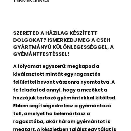
TERMÉKLEÍRÁS
SZERETED A HÁZILAG KÉSZÍTETT
DOLGOKAT? ISMERKEDJ MEG A CSEH
GYÁRTMÁNYÚ KÜLÖNLEGESSÉGGEL, A
GYÉMÁNTFESTÉSSEL!
A folyamat egyszerű: megkapod a
kiválasztott mintát egy ragasztós
felülettel bevont
vászonra nyomtatva. A
te feladatod annyi, hogy a mezőket a
hozzájuk tartozó gyémántokkal kitöltsd.
Ebben segítségedre lesz a gyémántozó
toll, amelyet ha belemártasz a
ragasztóba, akár három gyémántot is
megtart. A készletben találsz egy tálat is