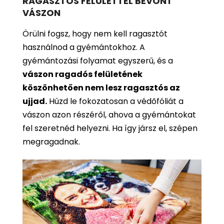
RAGASZTÓS FELÜLETTEL BEVONT
VÁSZON
Örülni fogsz, hogy nem kell ragasztót
használnod a gyémántokhoz. A
gyémántozási folyamat egyszerű, és a
vászon ragadós felületének
köszönhetően nem lesz ragasztós az
ujjad.
Húzd le fokozatosan a védőfóliát a
vászon azon részéről, ahova a gyémántokat
fel szeretnéd helyezni. Ha így jársz el, szépen
megragadnak.