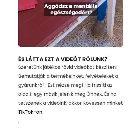
Loaded
:
Unmute
100.00%
ÉS LÁTTA EZT A VIDEÓT RÓLUNK?
Szeretünk játékos rövid videókat készíteni.
Bemutatják a termékeinket, felvételeket a
gyárunkról... Ezt nézze meg! Ha frissíti az
oldalt, egy másik jelenik meg Önnek. És ha
tetszenek a videóink, akkor kövessen minket
TikTok-on
.