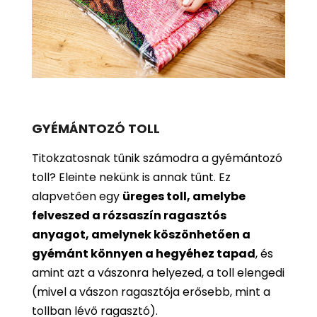
GYÉMÁNTOZÓ TOLL
Titokzatosnak tűnik számodra a gyémántozó
toll? Eleinte nekünk is annak tűnt. Ez
alapvetően egy
üreges toll, amelybe
felveszed a rózsaszín ragasztós
anyagot, amelynek köszönhetően a
gyémánt könnyen a hegyéhez tapad
, és
amint azt a vászonra helyezed, a toll elengedi
(mivel a vászon ragasztója erősebb, mint a
tollban lévő ragasztó).