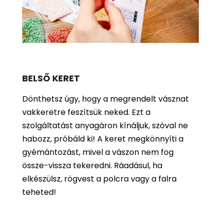
BELSŐ KERET
Dönthetsz úgy, hogy a megrendelt vásznat
vakkeretre feszítsük neked. Ezt a
szolgáltatást anyagáron kínáljuk, szóval ne
habozz, próbáld ki! A keret megkönnyíti a
gyémántozást, mivel a vászon nem fog
össze-vissza tekeredni. Ráadásul, ha
elkészülsz, rögvest a polcra vagy a falra
teheted!