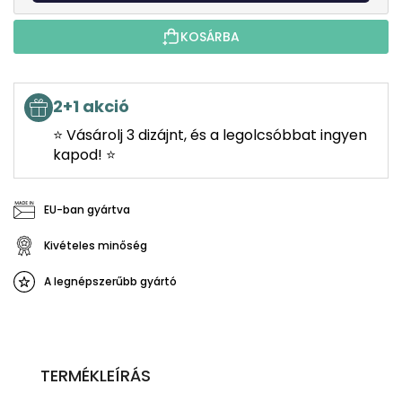
KOSÁRBA
2+1 akció
⭐ Vásárolj 3 dizájnt, és a legolcsóbbat ingyen
kapod! ⭐
EU-ban gyártva
Kivételes minőség
A legnépszerűbb gyártó
TERMÉKLEÍRÁS