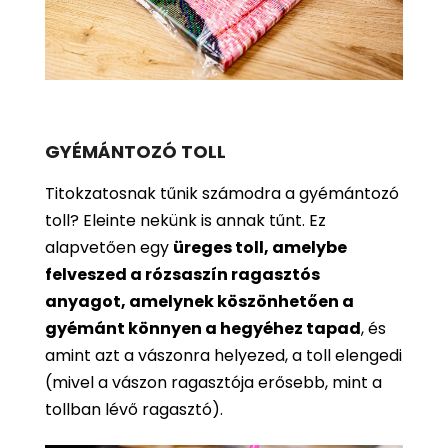
GYÉMÁNTOZÓ TOLL
Titokzatosnak tűnik számodra a gyémántozó
toll? Eleinte nekünk is annak tűnt. Ez
alapvetően egy
üreges toll, amelybe
felveszed a rózsaszín ragasztós
anyagot, amelynek köszönhetően a
gyémánt könnyen a hegyéhez tapad
, és
amint azt a vászonra helyezed, a toll elengedi
(mivel a vászon ragasztója erősebb, mint a
tollban lévő ragasztó).