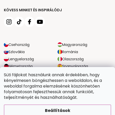
KÖVESS MINKET ÉS INSPIRÁLÓDJ
Csehország
Magyarország
Szlovákia
Románia
Lengyelország
Olaszország
Németország
Spanyolország
Nagy-Britannia
Ausztria
Süti fájlokat használunk annak érdekében, hogy
kényelmesen böngészhessen a weboldalon, és a
weboldal forgalma elemzésének köszönhetően
MEGBÍZHATÓ SZÁLLÍTÁSI LEHETŐSÉGEK
folyamatosan fejleszthessük annak funkcióit,
teljesítményét és használhatóságát.
BIZTONSÁGOS FIZETÉSI LEHETŐSÉGEK
Beállítások