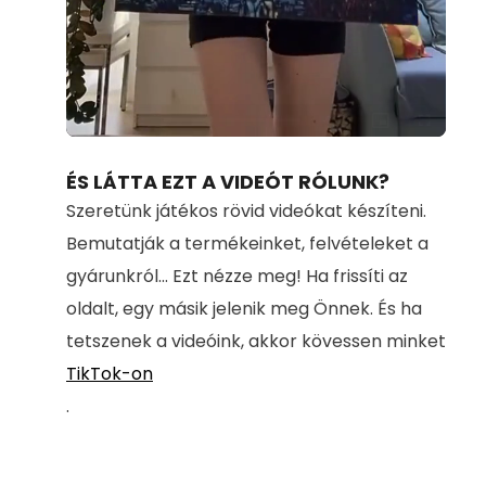
Loaded
:
Unmute
100.00%
ÉS LÁTTA EZT A VIDEÓT RÓLUNK?
Szeretünk játékos rövid videókat készíteni.
Bemutatják a termékeinket, felvételeket a
gyárunkról... Ezt nézze meg! Ha frissíti az
oldalt, egy másik jelenik meg Önnek. És ha
tetszenek a videóink, akkor kövessen minket
TikTok-on
.