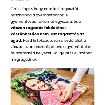
Örülni fogsz, hogy nem kell ragasztót
használnod a gyémántokhoz. A
gyémántozási folyamat egyszerű, és a
vászon ragadós felületének
köszönhetően nem lesz ragasztós az
ujjad.
Húzd le fokozatosan a védőfóliát a
vászon azon részéről, ahova a gyémántokat
fel szeretnéd helyezni. Ha így jársz el, szépen
megragadnak.