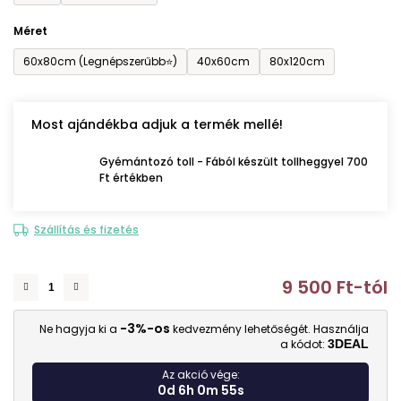
Méret
60x80cm (Legnépszerűbb⭐)
40x60cm
80x120cm
Most ajándékba adjuk a termék mellé!
Gyémántozó toll - Fából készült tollheggyel 700
Ft értékben
Szállítás és fizetés
9 500 Ft
-tól
E
-3%-os
Ne hagyja ki a
kedvezmény lehetőségét. Használja
a kódot:
3DEAL
Az akció vége:
0d 6h 0m 54s