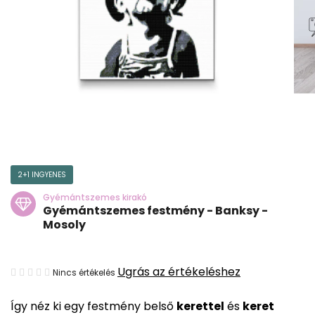
2+1 INGYENES
Gyémántszemes kirakó
Gyémántszemes festmény - Banksy -
Mosoly
A
Ugrás az értékeléshez
Nincs értékelés
termék
Így néz ki egy festmény belső
kerettel
és
keret
átlagos