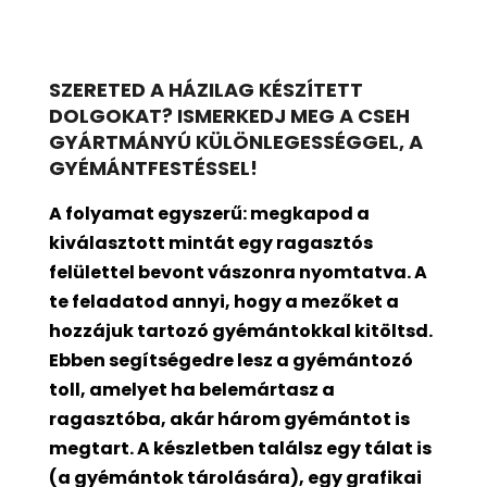
SZERETED A HÁZILAG KÉSZÍTETT
DOLGOKAT? ISMERKEDJ MEG A CSEH
GYÁRTMÁNYÚ KÜLÖNLEGESSÉGGEL, A
GYÉMÁNTFESTÉSSEL!
A folyamat egyszerű: megkapod a
kiválasztott mintát egy ragasztós
felülettel bevont
vászonra nyomtatva. A
te feladatod annyi, hogy a mezőket a
hozzájuk tartozó gyémántokkal kitöltsd.
Ebben segítségedre lesz a gyémántozó
toll, amelyet ha belemártasz a
ragasztóba, akár három gyémántot is
megtart. A készletben találsz egy tálat is
(a gyémántok tárolására), egy grafikai