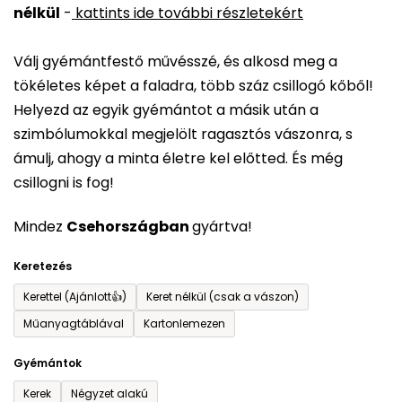
nélkül
-
kattints ide további részletekért
értékelése
5-
Válj gyémántfestő művésszé, és alkosd meg a
ből
tökéletes képet a faladra, több száz csillogó kőből!
0,0
Helyezd az egyik gyémántot a másik után a
csillag.
szimbólumokkal megjelölt ragasztós vászonra, s
ámulj, ahogy a minta életre kel előtted. És még
csillogni is fog!
Mindez
Csehországban
gyártva!
Keretezés
Kerettel (Ajánlott👍)
Keret nélkül (csak a vászon)
Műanyagtáblával
Kartonlemezen
Gyémántok
Kerek
Négyzet alakú