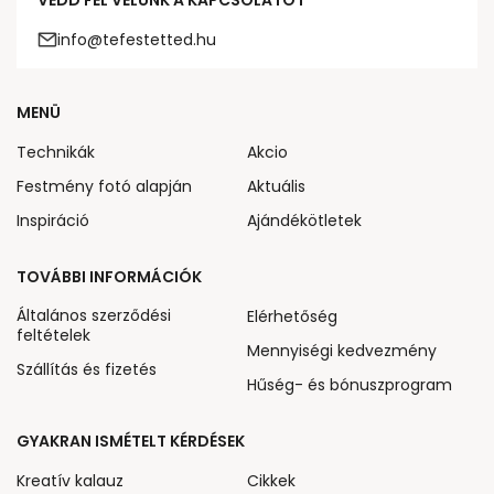
VEDD FEL VELÜNK A KAPCSOLATOT
info@tefestetted.hu
MENÜ
Technikák
Akcio
Festmény fotó alapján
Aktuális
Inspiráció
Ajándékötletek
TOVÁBBI INFORMÁCIÓK
Általános szerződési
Elérhetőség
feltételek
Mennyiségi kedvezmény
Szállítás és fizetés
Hűség- és bónuszprogram
GYAKRAN ISMÉTELT KÉRDÉSEK
Kreatív kalauz
Cikkek