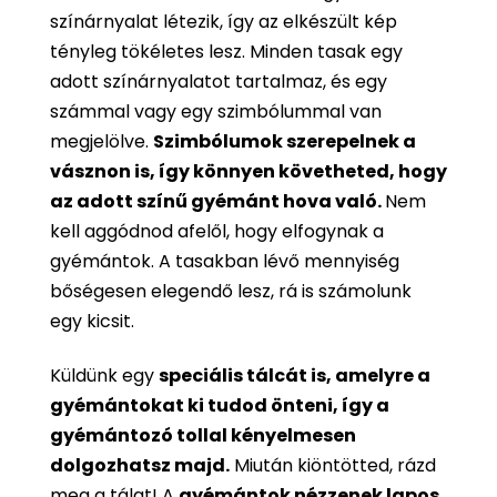
színárnyalat létezik, így az elkészült kép
tényleg tökéletes lesz. Minden tasak egy
adott színárnyalatot tartalmaz, és egy
számmal vagy egy szimbólummal van
megjelölve.
Szimbólumok szerepelnek a
vásznon is, így könnyen követheted, hogy
az adott színű gyémánt hova való.
Nem
kell aggódnod afelől, hogy elfogynak a
gyémántok. A tasakban lévő mennyiség
bőségesen elegendő lesz, rá is számolunk
egy kicsit.
Küldünk egy
speciális tálcát is, amelyre a
gyémántokat ki tudod önteni, így a
gyémántozó tollal kényelmesen
dolgozhatsz majd.
Miután kiöntötted, rázd
meg a tálat! A
gyémántok nézzenek lapos