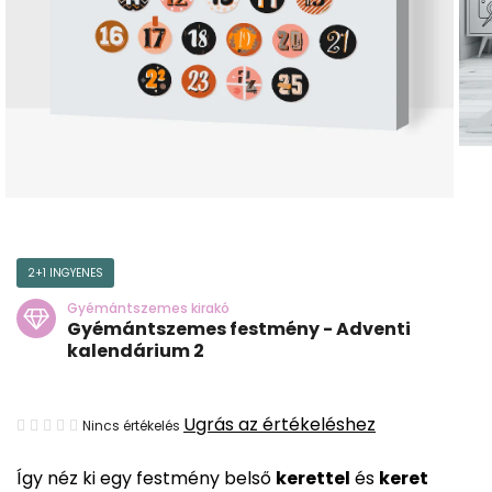
2+1 INGYENES
Gyémántszemes kirakó
Gyémántszemes festmény - Adventi
kalendárium 2
A
Ugrás az értékeléshez
Nincs értékelés
termék
Így néz ki egy festmény belső
kerettel
és
keret
átlagos