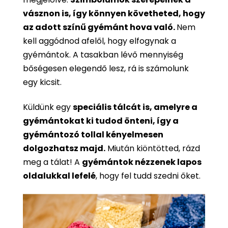
vásznon is, így könnyen követheted, hogy
az adott színű gyémánt hova való.
Nem
kell aggódnod afelől, hogy elfogynak a
gyémántok. A tasakban lévő mennyiség
bőségesen elegendő lesz, rá is számolunk
egy kicsit.
Küldünk egy
speciális tálcát is, amelyre a
gyémántokat ki tudod önteni, így a
gyémántozó tollal kényelmesen
dolgozhatsz majd.
Miután kiöntötted, rázd
meg a tálat! A
gyémántok nézzenek lapos
oldalukkal lefelé
, hogy fel tudd szedni őket.