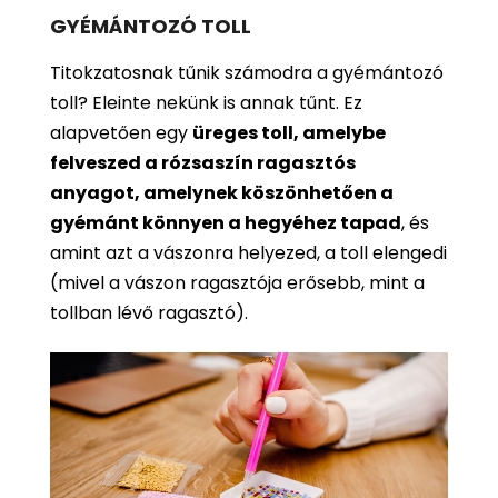
GYÉMÁNTOZÓ TOLL
Titokzatosnak tűnik számodra a gyémántozó
toll? Eleinte nekünk is annak tűnt. Ez
alapvetően egy
üreges toll, amelybe
felveszed a rózsaszín ragasztós
anyagot, amelynek köszönhetően a
gyémánt könnyen a hegyéhez tapad
, és
amint azt a vászonra helyezed, a toll elengedi
(mivel a vászon ragasztója erősebb, mint a
tollban lévő ragasztó).