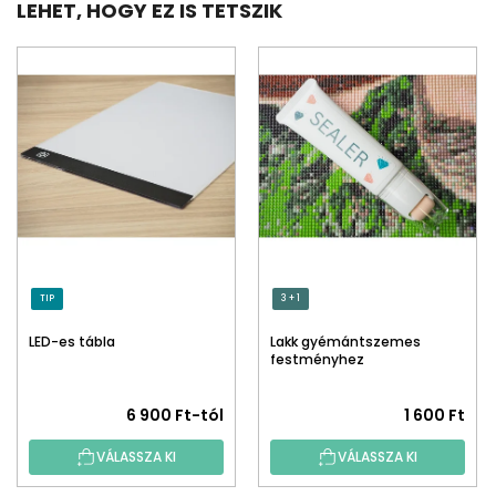
LEHET, HOGY EZ IS TETSZIK
TIP
3 + 1
LED-es tábla
Lakk gyémántszemes
festményhez
A
6 900 Ft-tól
1 600 Ft
termék
VÁLASSZA KI
VÁLASSZA KI
átlagos
értékelése