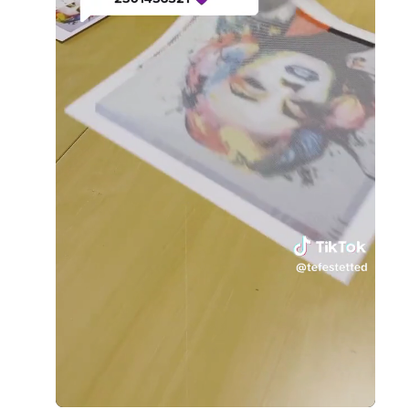
Loaded
:
Unmute
40.27%