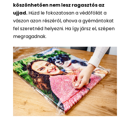
köszönhetően nem lesz ragasztós az
ujjad.
Húzd le fokozatosan a védőfóliát a
vászon azon részéről, ahova a gyémántokat
fel szeretnéd helyezni. Ha így jársz el, szépen
megragadnak.