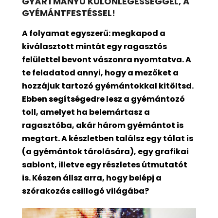
GYÁRTMÁNYÚ KÜLÖNLEGESSÉGGEL, A
GYÉMÁNTFESTÉSSEL!
A folyamat egyszerű: megkapod a
kiválasztott mintát egy ragasztós
felülettel bevont
vászonra nyomtatva. A
te feladatod annyi, hogy a mezőket a
hozzájuk tartozó gyémántokkal kitöltsd.
Ebben segítségedre lesz a gyémántozó
toll, amelyet ha belemártasz a
ragasztóba, akár három gyémántot is
megtart. A készletben találsz egy tálat is
(a gyémántok tárolására), egy grafikai
sablont, illetve egy részletes útmutatót
is. Készen állsz arra, hogy belépj a
szórakozás csillogó világába?