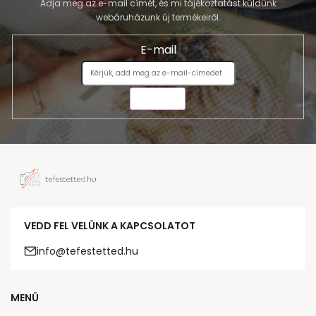
Adja meg az e-mail címét, és mi tájékoztatást küldünk
webáruházunk új termékeiről.
E-mail
KÜLDÉS
VEDD FEL VELÜNK A KAPCSOLATOT
info@tefestetted.hu
MENÜ