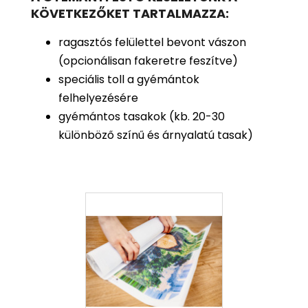
KÖVETKEZŐKET TARTALMAZZA:
ragasztós felülettel bevont vászon
(opcionálisan fakeretre feszítve)
speciális toll a gyémántok
felhelyezésére
gyémántos tasakok (kb. 20-30
különböző színű és árnyalatú tasak)