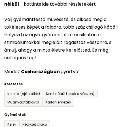
nélkül
-
kattints ide további részletekért
értékelése
5-
Válj gyémántfestő művésszé, és alkosd meg a
ből
tökéletes képet a faladra, több száz csillogó kőből!
0,0
Helyezd az egyik gyémántot a másik után a
csillag.
szimbólumokkal megjelölt ragasztós vászonra, s
ámulj, ahogy a minta életre kel előtted. És még
csillogni is fog!
Mindez
Csehországban
gyártva!
Keretezés
Kerettel (Ajánlott👍)
Keret nélkül (csak a vászon)
Műanyagtáblával
Kartonlemezen
Gyémántok
Kerek
Négyzet alakú