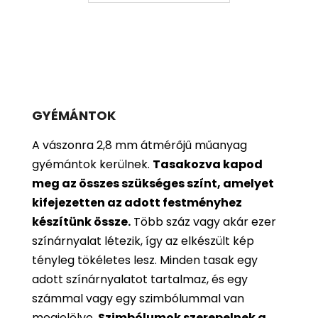
GYÉMÁNTOK
A vászonra 2,8 mm átmérőjű műanyag
gyémántok kerülnek.
Tasakozva kapod
meg az összes szükséges színt, amelyet
kifejezetten az adott festményhez
készítünk össze.
Több száz vagy akár ezer
színárnyalat létezik, így az elkészült kép
tényleg tökéletes lesz. Minden tasak egy
adott színárnyalatot tartalmaz, és egy
számmal vagy egy szimbólummal van
megjelölve.
Szimbólumok szerepelnek a