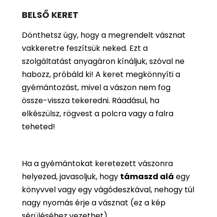
BELSŐ KERET
Dönthetsz úgy, hogy a megrendelt vásznat
vakkeretre feszítsük neked. Ezt a
szolgáltatást anyagáron kínáljuk, szóval ne
habozz, próbáld ki! A keret megkönnyíti a
gyémántozást, mivel a vászon nem fog
össze-vissza tekeredni. Ráadásul, ha
elkészülsz, rögvest a polcra vagy a falra
teheted!
Ha a gyémántokat keretezett vászonra
helyezed, javasoljuk, hogy
támaszd alá
egy
könyvvel vagy egy vágódeszkával, nehogy túl
nagy nyomás érje a vásznat (ez a kép
sérüléséhez vezethet).