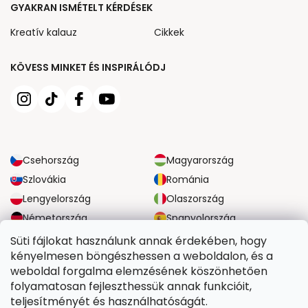
GYAKRAN ISMÉTELT KÉRDÉSEK
Kreatív kalauz
Cikkek
KÖVESS MINKET ÉS INSPIRÁLÓDJ
Csehország
Magyarország
Szlovákia
Románia
Lengyelország
Olaszország
Németország
Spanyolország
Nagy-Britannia
Ausztria
Süti fájlokat használunk annak érdekében, hogy
kényelmesen böngészhessen a weboldalon, és a
weboldal forgalma elemzésének köszönhetően
MEGBÍZHATÓ SZÁLLÍTÁSI LEHETŐSÉGEK
folyamatosan fejleszthessük annak funkcióit,
teljesítményét és használhatóságát.