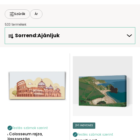
Szűrők
Ár
533 termékek
T
Sorrend:
Ajánljuk
E
R
M
T
É
E
K
R
E
M
K
É
R
K
E
E
N
K
D
L
E
I
2+1 INGYENES
Z
Festés számok szerint
S
A Colosseum rajza,
É
Festés számok szerint
T
Olaszország