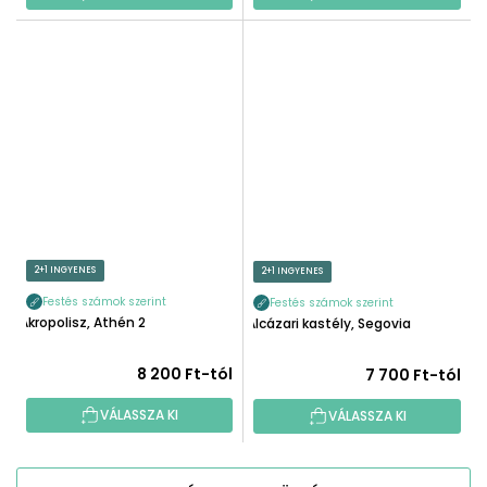
2+1 INGYENES
2+1 INGYENES
Festés számok szerint
Festés számok szerint
Akropolisz, Athén 2
Alcázari kastély, Segovia
8 200 Ft-tól
7 700 Ft-tól
VÁLASSZA KI
VÁLASSZA KI