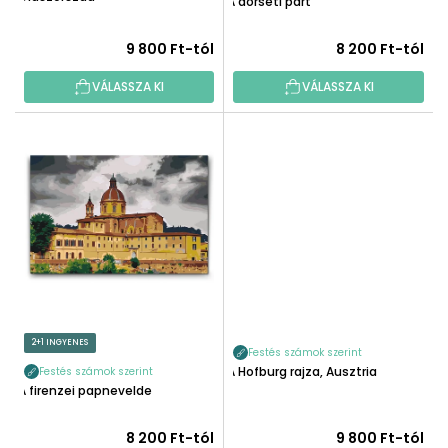
A dorseti part
S
Á
E
J
9 800 Ft-tól
8 200 Ft-tól
A
VÁLASSZA KI
VÁLASSZA KI
2+1 INGYENES
Festés számok szerint
A Hofburg rajza, Ausztria
Festés számok szerint
A firenzei papnevelde
8 200 Ft-tól
9 800 Ft-tól