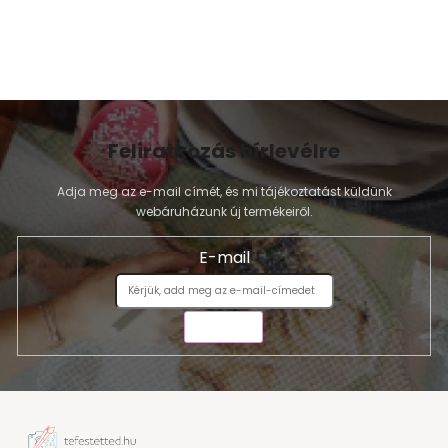
m
e
i
Feliratkozás hírlevélre
Adja meg az e-mail címét, és mi tájékoztatást küldünk
webáruházunk új termékeiről.
E-mail
KÜLDÉS