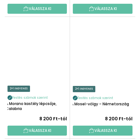
VÁLASSZA KI
VÁLASSZA KI
2+1 INGYENES
2+1 INGYENES
Festés számok szerint
Festés számok szerint
A Morano kastély lépcsője,
A Mosel-völgy – Németország
Calabria
8 200 Ft-tól
8 200 Ft-tól
VÁLASSZA KI
VÁLASSZA KI