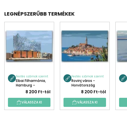
LEGNÉPSZERŰBB TERMÉKEK
Festés számok szerint
Festés számok szerint
Elbai Filharmónia,
Rovinj város -
Hamburg –
Horvátország
Németország
8 200 Ft-tól
8 200 Ft-tól
VÁLASSZA KI
VÁLASSZA KI