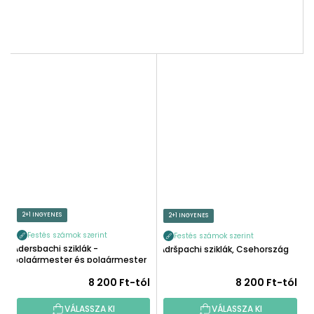
2+1 INGYENES
2+1 INGYENES
Festés számok szerint
Festés számok szerint
Adersbachi sziklák -
Adršpachi sziklák, Csehország
polgármester és polgármester
asszony
8 200 Ft-tól
8 200 Ft-tól
VÁLASSZA KI
VÁLASSZA KI