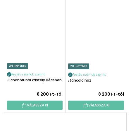
2+1 INGYENES
2+1 INGYENES
Festés számok szerint
Festés számok szerint
A Schönbrunni kastély Bécsben
A táncoló ház
8 200 Ft-tól
8 200 Ft-tól
VÁLASSZA KI
VÁLASSZA KI