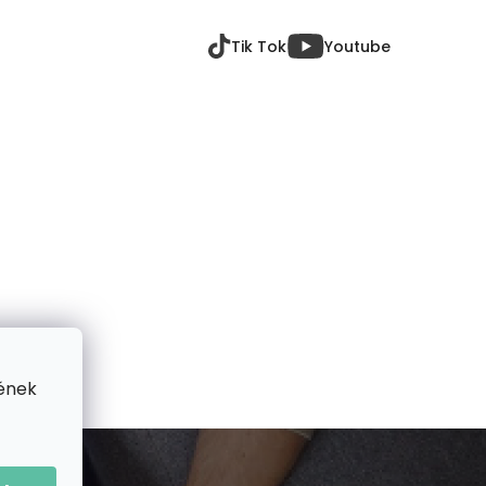
Tik Tok
Youtube
ének