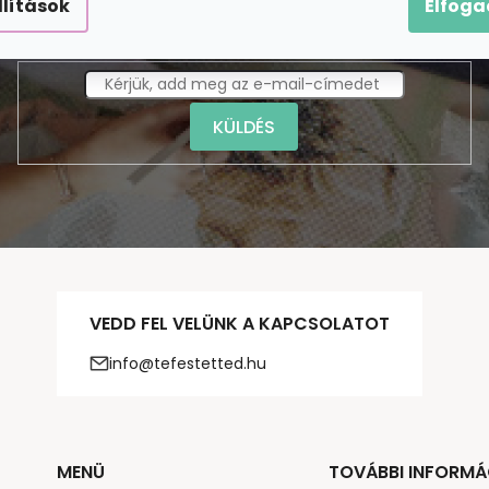
llítások
Elfog
Feliratkozás hírlevélre
KÜLDÉS
VEDD FEL VELÜNK A KAPCSOLATOT
info@tefestetted.hu
MENÜ
TOVÁBBI INFORMÁ