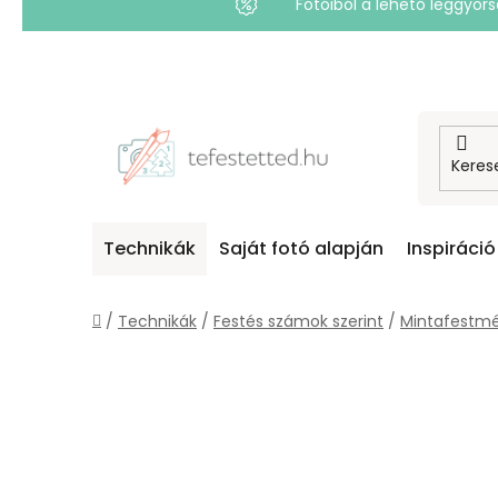
Fotóiból a lehető leggyo
Ugrás
a
fő
tartalomhoz
Technikák
Saját fotó alapján
Inspiráció
Kezdőlap
/
Technikák
/
Festés számok szerint
/
Mintafestmé
O
L
D