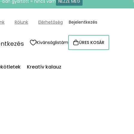
U-ban gyártott = nincs vám
NÉZZE MEG
ünk
Rólunk
Elérhetőség
Bejelentkezés
entkezés
Kívánságlistám
ÜRES KOSÁR
KOSÁR
kötletek
Kreatív kalauz