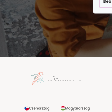
Beá
Csehország
Magyarország