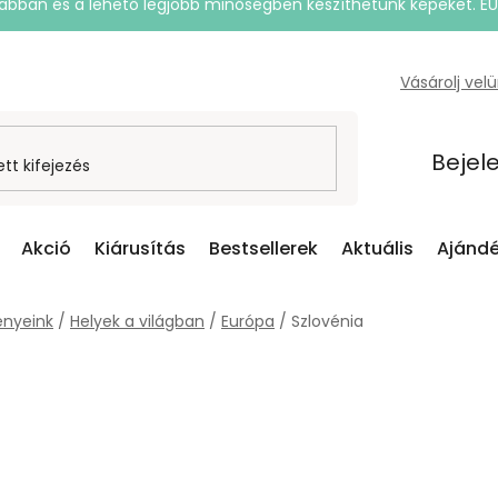
rsabban és a lehető legjobb minőségben készíthetünk képeket. E
Vásárolj vel
Bejel
Akció
Kiárusítás
Bestsellerek
Aktuális
Ajándé
nyeink
/
Helyek a világban
/
Európa
/
Szlovénia