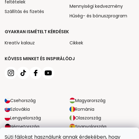
feltételek
Mennyiségi kedvezmény
Szállítás és fizetés
Hűség- és bónuszprogram
GYAKRAN ISMÉTELT KÉRDÉSEK
Kreatív kalauz
Cikkek
KÖVESS MINKET ÉS INSPIRÁLÓDJ
Csehország
Magyarország
Szlovákia
Románia
Lengyelország
Olaszország
Németország
Spanyolország
Nagy-Britannia
Ausztria
Süti fájlokat használunk annak érdekében, hogy