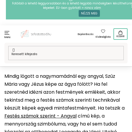
Ugrás
Fotóiból a lehető leggyorsabban és a lehető legjobb minőségben készíthetünk
képeket. EU-ban gyártott = nincs vám
a
NÉZZE MEG
fő
tartalomhoz
Bejelentkezés
KOSÁR
Kívánságlista
Menü
Kezdőlap
/
Technikák
/
Festés számok szerint
/
Mintafestményeink
/
Ezoterika és spiritualitás
/
Vallás
Mindig lógott a nagymamádnál egy angyal, Szűz
Mária vagy Jézus képe az ágya fölött? Ha fel
szeretnéd idézni azon festmények emlékeit, akkor
tekintsd meg a festés számok szerinti technikával
készült képek egyedi mintafestményeit. Ha tetszik a
Festés számok szerint - Angyal
című kép, a
mennyország szimbóluma, vagy ha el sem tudod
képzelni az otthonodat
Leonardo da Vinci: Utolsó