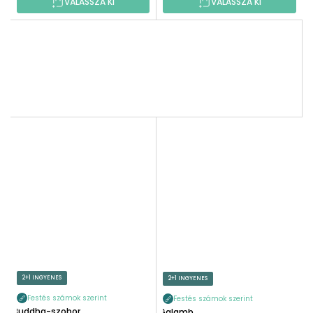
VÁLASSZA KI
VÁLASSZA KI
2+1 INGYENES
2+1 INGYENES
Festés számok szerint
Festés számok szerint
Buddha-szobor
Galamb