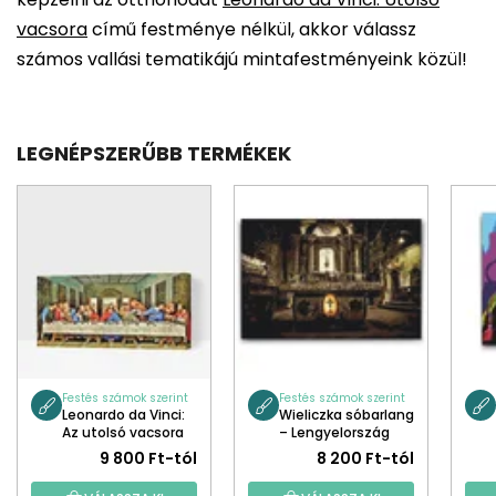
vacsora
című festménye nélkül, akkor válassz
számos vallási tematikájú mintafestményeink közül!
LEGNÉPSZERŰBB TERMÉKEK
Festés számok szerint
Festés számok szerint
Leonardo da Vinci:
Wieliczka sóbarlang
Az utolsó vacsora
– Lengyelország
9 800 Ft-tól
8 200 Ft-tól