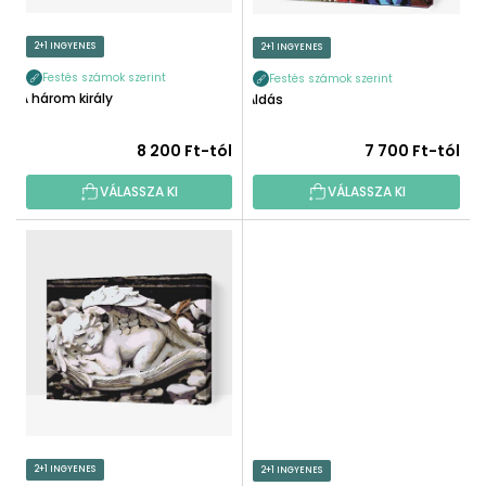
D
L
E
I
2+1 INGYENES
2+1 INGYENES
Z
S
É
Festés számok szerint
Festés számok szerint
T
A három király
Áldás
S
Á
E
J
8 200 Ft-tól
7 700 Ft-tól
A
VÁLASSZA KI
VÁLASSZA KI
2+1 INGYENES
2+1 INGYENES