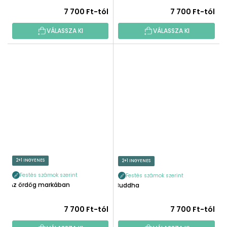
7 700 Ft-tól
7 700 Ft-tól
VÁLASSZA KI
VÁLASSZA KI
2+1 INGYENES
2+1 INGYENES
Festés számok szerint
Festés számok szerint
Az ördög markában
Buddha
7 700 Ft-tól
7 700 Ft-tól