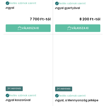
Festés számok szerint
Festés számok szerint
Angyal
Angyal gyertyával
7 700 Ft-tól
8 200 Ft-tól
VÁLASSZA KI
VÁLASSZA KI
2+1 INGYENES
2+1 INGYENES
Festés számok szerint
Festés számok szerint
Angyal koszorúval
Angyal, a Mennyország jelképe