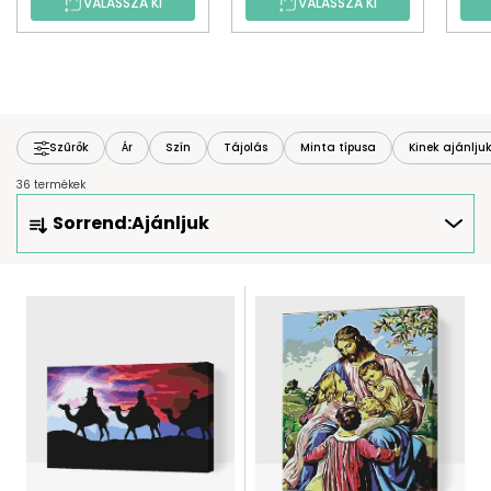
VÁLASSZA KI
VÁLASSZA KI
Szűrők
Ár
Szín
Tájolás
Minta típusa
Kinek ajánlju
36 termékek
T
Sorrend:
Ajánljuk
E
R
M
T
É
E
K
R
E
M
K
É
R
K
E
E
N
K