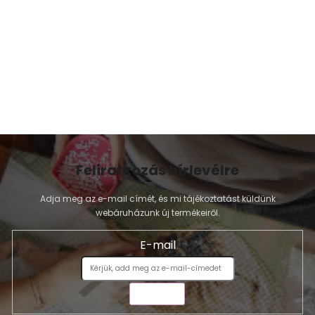
s
e
l
e
m
e
i
Feliratkozás hírlevélre
Adja meg az e-mail címét, és mi tájékoztatást küldünk
webáruházunk új termékeiről.
E-mail
KÜLDÉS