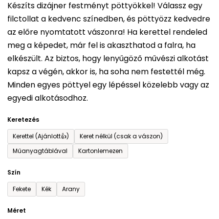
Készíts dizájner festményt pöttyökkel! Válassz egy
ből
filctollat a kedvenc színedben, és pöttyözz kedvedre
0,0
az előre nyomtatott vászonra! Ha kerettel rendeled
csillag.
meg a képedet, már fel is akaszthatod a falra, ha
elkészült. Az biztos, hogy lenyűgöző művészi alkotást
kapsz a végén, akkor is, ha soha nem festettél még.
Minden egyes pöttyel egy lépéssel közelebb vagy az
egyedi alkotásodhoz.
Keretezés
Kerettel (Ajánlott👍)
Keret nélkül (csak a vászon)
Műanyagtáblával
Kartonlemezen
Szín
Fekete
Kék
Arany
Méret