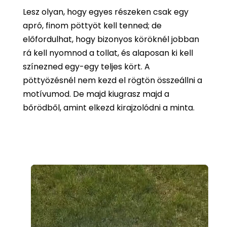
Lesz olyan, hogy egyes részeken csak egy
apró, finom pöttyöt kell tenned; de
előfordulhat, hogy bizonyos köröknél jobban
rá kell nyomnod a tollat, és alaposan ki kell
színezned egy-egy teljes kört. A
pöttyözésnél nem kezd el rögtön összeállni a
motívumod. De majd kiugrasz majd a
bőrödből, amint elkezd kirajzolódni a minta.