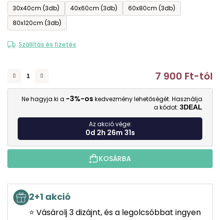
30x40cm (3db)
40x60cm (3db)
60x80cm (3db)
80x120cm (3db)
Szállítás és fizetés
7 900 Ft
-tól
E
-3%-os
Ne hagyja ki a
kedvezmény lehetőségét. Használja
a kódot:
3DEAL
Az akció vége:
0d 2h 26m 30s
KOSÁRBA
2+1 akció
⭐ Vásárolj 3 dizájnt, és a legolcsóbbat ingyen