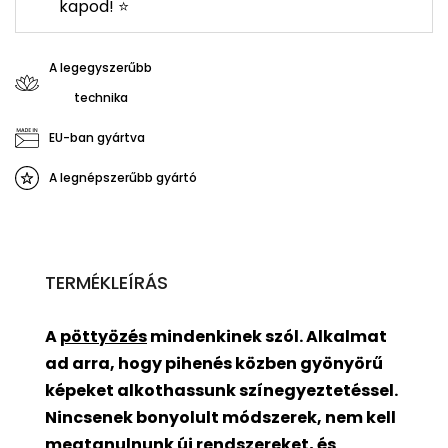
kapod! ⭐
A legegyszerűbb
technika
EU-ban gyártva
A legnépszerűbb gyártó
TERMÉKLEÍRÁS
A
pöttyözés
mindenkinek szól. Alkalmat
ad arra, hogy pihenés közben gyönyörű
képeket alkothassunk színegyeztetéssel.
Nincsenek bonyolult módszerek, nem kell
megtanulnunk új rendszereket, és