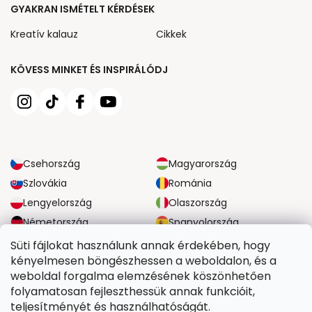
GYAKRAN ISMÉTELT KÉRDÉSEK
Kreatív kalauz
Cikkek
KÖVESS MINKET ÉS INSPIRÁLÓDJ
Csehország
Magyarország
Szlovákia
Románia
Lengyelország
Olaszország
Németország
Spanyolország
Nagy-Britannia
Ausztria
Süti fájlokat használunk annak érdekében, hogy
kényelmesen böngészhessen a weboldalon, és a
weboldal forgalma elemzésének köszönhetően
MEGBÍZHATÓ SZÁLLÍTÁSI LEHETŐSÉGEK
folyamatosan fejleszthessük annak funkcióit,
teljesítményét és használhatóságát.