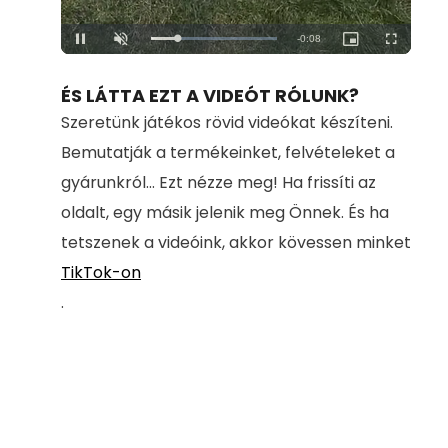
Loaded
:
Unmute
100.00%
ÉS LÁTTA EZT A VIDEÓT RÓLUNK?
Szeretünk játékos rövid videókat készíteni.
Bemutatják a termékeinket, felvételeket a
gyárunkról... Ezt nézze meg! Ha frissíti az
oldalt, egy másik jelenik meg Önnek. És ha
tetszenek a videóink, akkor kövessen minket
TikTok-on
.