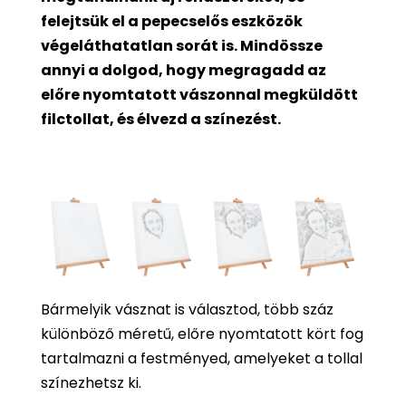
felejtsük el a pepecselős eszközök
végeláthatatlan sorát is. Mindössze
annyi a dolgod, hogy megragadd az
előre nyomtatott vászonnal megküldött
filctollat, és élvezd a színezést.
Bármelyik vásznat is választod, több száz
különböző méretű, előre nyomtatott kört fog
tartalmazni a festményed, amelyeket a tollal
színezhetsz ki.