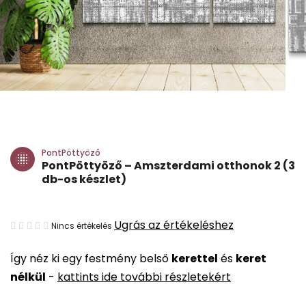
PontPöttyöző
PontPöttyöző – Amszterdami otthonok 2 (3
db-os készlet)
A
Ugrás az értékeléshez
Nincs értékelés
termék
Így néz ki egy festmény belső
kerettel
és
keret
átlagos
nélkül
-
kattints ide további részletekért
értékelése
5-