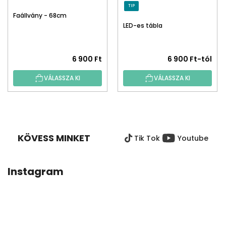
TIP
Faállvány - 68cm
LED-es tábla
6 900 Ft
6 900 Ft-tól
VÁLASSZA KI
VÁLASSZA KI
L
Á
B
KÖVESS MINKET
Tik Tok
Youtube
L
É
C
Instagram