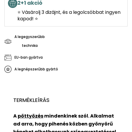
2+1 akció
⭐ Vásárolj 3 dizájnt, és a legolcsóbbat ingyen
kapod! ⭐
A legegyszerűbb
technika
EU-ban gyártva
A legnépszerűbb gyártó
TERMÉKLEÍRÁS
A
pöttyözés
mindenkinek szól. Alkalmat
ad arra, hogy pihenés közben gyönyörű
képeket alkothassunk színegyeztetéssel.