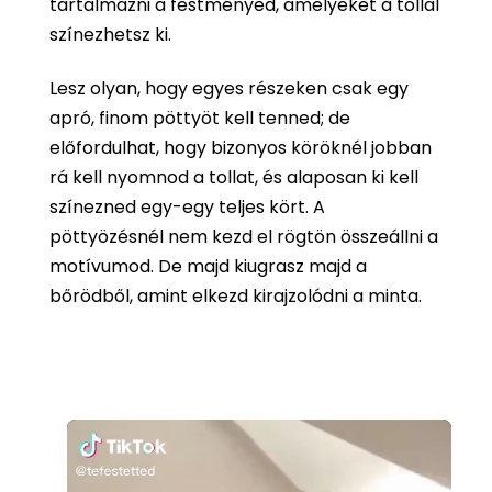
tartalmazni a festményed, amelyeket a tollal
színezhetsz ki.
Lesz olyan, hogy egyes részeken csak egy
apró, finom pöttyöt kell tenned; de
előfordulhat, hogy bizonyos köröknél jobban
rá kell nyomnod a tollat, és alaposan ki kell
színezned egy-egy teljes kört. A
pöttyözésnél nem kezd el rögtön összeállni a
motívumod. De majd kiugrasz majd a
bőrödből, amint elkezd kirajzolódni a minta.