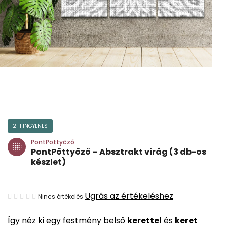
2+1 INGYENES
PontPöttyöző
PontPöttyöző – Absztrakt virág (3 db-os
készlet)
A
Ugrás az értékeléshez
Nincs értékelés
termék
Így néz ki egy festmény belső
kerettel
és
keret
átlagos