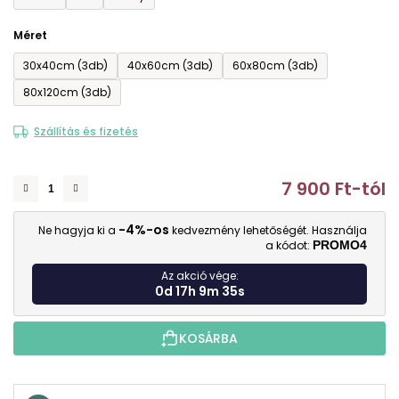
Méret
30x40cm (3db)
40x60cm (3db)
60x80cm (3db)
80x120cm (3db)
Szállítás és fizetés
7 900 Ft
-tól
E
-4%-os
Ne hagyja ki a
kedvezmény lehetőségét. Használja
a kódot:
PROMO4
Az akció vége:
0d 17h 9m 34s
KOSÁRBA