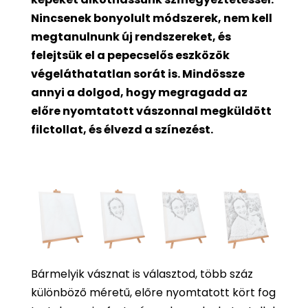
Nincsenek bonyolult módszerek, nem kell
megtanulnunk új rendszereket, és
felejtsük el a pepecselős eszközök
végeláthatatlan sorát is. Mindössze
annyi a dolgod, hogy megragadd az
előre nyomtatott vászonnal megküldött
filctollat, és élvezd a színezést.
Bármelyik vásznat is választod, több száz
különböző méretű, előre nyomtatott kört fog