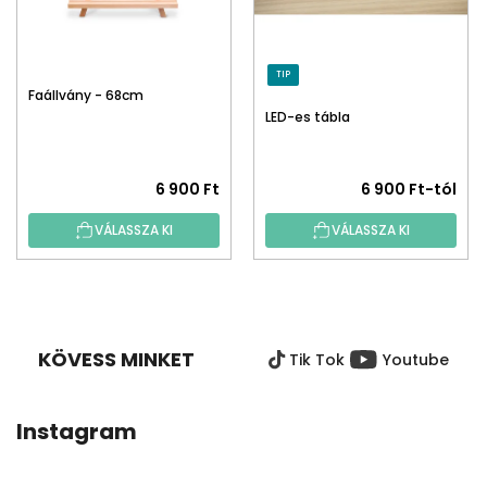
TIP
Faállvány - 68cm
LED-es tábla
6 900 Ft
6 900 Ft-tól
VÁLASSZA KI
VÁLASSZA KI
L
Á
B
KÖVESS MINKET
Tik Tok
Youtube
L
É
C
Instagram