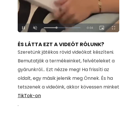
Loaded
:
Unmute
100.00%
ÉS LÁTTA EZT A VIDEÓT RÓLUNK?
Szeretünk játékos rövid videókat készíteni.
Bemutatják a termékeinket, felvételeket a
gyárunkról... Ezt nézze meg! Ha frissíti az
oldalt, egy másik jelenik meg Önnek. És ha
tetszenek a videóink, akkor kövessen minket
TikTok-on
.