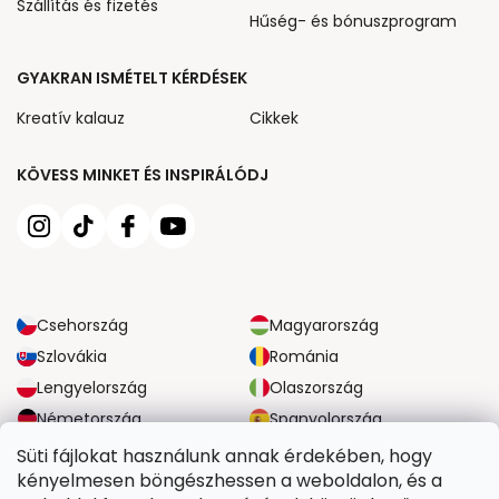
Szállítás és fizetés
Hűség- és bónuszprogram
GYAKRAN ISMÉTELT KÉRDÉSEK
Kreatív kalauz
Cikkek
KÖVESS MINKET ÉS INSPIRÁLÓDJ
Csehország
Magyarország
Szlovákia
Románia
Lengyelország
Olaszország
Németország
Spanyolország
Nagy-Britannia
Ausztria
Süti fájlokat használunk annak érdekében, hogy
kényelmesen böngészhessen a weboldalon, és a