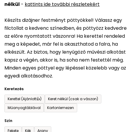
nélkül
-
kattints ide további részletekért
értékelése
5-
Készíts dizájner festményt pöttyökkel! Válassz egy
ből
filctollat a kedvenc színedben, és pöttyözz kedvedre
0,0
az előre nyomtatott vászonra! Ha kerettel rendeled
csillag.
meg a képedet, már fel is akaszthatod a falra, ha
elkészült. Az biztos, hogy lenyűgöző művészi alkotást
kapsz a végén, akkor is, ha soha nem festettél még.
Minden egyes pöttyel egy lépéssel közelebb vagy az
egyedi alkotásodhoz.
Keretezés
Kerettel (Ajánlott👍)
Keret nélkül (csak a vászon)
Műanyagtáblával
Kartonlemezen
Szín
Fekete
Kék
Arany