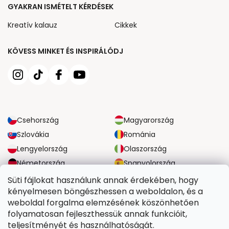
GYAKRAN ISMÉTELT KÉRDÉSEK
Kreatív kalauz
Cikkek
KÖVESS MINKET ÉS INSPIRÁLÓDJ
Csehország
Magyarország
Szlovákia
Románia
Lengyelország
Olaszország
Németország
Spanyolország
Nagy-Britannia
Ausztria
Süti fájlokat használunk annak érdekében, hogy
kényelmesen böngészhessen a weboldalon, és a
weboldal forgalma elemzésének köszönhetően
MEGBÍZHATÓ SZÁLLÍTÁSI LEHETŐSÉGEK
folyamatosan fejleszthessük annak funkcióit,
teljesítményét és használhatóságát.