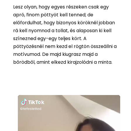
Lesz olyan, hogy egyes részeken csak egy
apró, finom pöttyöt kell tenned; de
előfordulhat, hogy bizonyos köröknél jobban
rá kell nyomnod a tollat, és alaposan ki kell
színezned egy-egy teljes kört. A
pöttyözésnél nem kezd el rögtön összeállni a
motívumod. De majd kiugrasz majd a
bőrödből, amint elkezd kirajzolódni a minta.