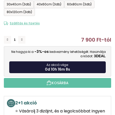
30x40cm (3db)
40x60cm (3db)
60x80cm (3db)
80x120cm (3db)
Szállítás és fizetés
7 900 Ft
-tól
E
-3%-os
Ne hagyja ki a
kedvezmény lehetőségét. Használja
a kódot:
3DEAL
Az akció vége:
0d 10h 16m 8s
KOSÁRBA
2+1 akció
⭐ Vásárolj 3 dizájnt, és a legolcsóbbat ingyen