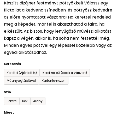
Készíts dizájner festményt pöttyökkel! Válassz egy
ből
filctollat a kedvenc színedben, és pöttyözz kedvedre
0,0
az előre nyomtatott vászonra! Ha kerettel rendeled
csillag.
meg a képedet, már fel is akaszthatod a falra, ha
elkészült. Az biztos, hogy lenyűgöző művészi alkotást
kapsz a végén, akkor is, ha soha nem festettél még.
Minden egyes pöttyel egy lépéssel közelebb vagy az
egyedi alkotásodhoz.
Keretezés
Kerettel (Ajánlott👍)
Keret nélkül (csak a vászon)
Műanyagtáblával
Kartonlemezen
Szín
Fekete
Kék
Arany
Méret