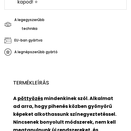
kapod! ⭐
A legegyszerűbb
technika
EU-ban gyártva
A legnépszerűbb gyártó
TERMÉKLEÍRÁS
A
pöttyözés
mindenkinek szól. Alkalmat
ad arra, hogy pihenés közben gyönyörű
képeket alkothassunk színegyeztetéssel.
Nincsenek bonyolult módszerek, nem kell
megtanulnunk új rendszereket, és