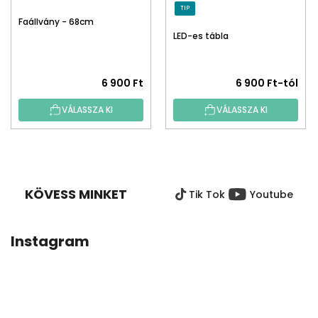
TIP
Faállvány - 68cm
LED-es tábla
6 900 Ft
6 900 Ft-tól
VÁLASSZA KI
VÁLASSZA KI
L
Á
B
KÖVESS MINKET
Tik Tok
Youtube
L
É
C
Instagram