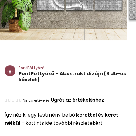
PontPöttyöző
PontPöttyöző – Absztrakt dizájn (3 db-os
készlet)
A
Ugrás az értékeléshez
Nincs értékelés
termék
Így néz ki egy festmény belső
kerettel
és
keret
átlagos
nélkül
-
kattints ide további részletekért
értékelése
5-