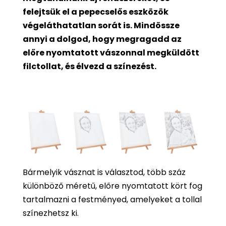
felejtsük el a pepecselős eszközök
végeláthatatlan sorát is. Mindössze
annyi a dolgod, hogy megragadd az
előre nyomtatott vászonnal megküldött
filctollat, és élvezd a színezést.
Bármelyik vásznat is választod, több száz
különböző méretű, előre nyomtatott kört fog
tartalmazni a festményed, amelyeket a tollal
színezhetsz ki.