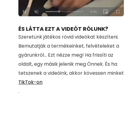
Loaded
:
Unmute
100.00%
ÉS LÁTTA EZT A VIDEÓT RÓLUNK?
Szeretünk játékos rövid videókat készíteni.
Bemutatják a termékeinket, felvételeket a
gyárunkról... Ezt nézze meg! Ha frissíti az
oldalt, egy másik jelenik meg Önnek. És ha
tetszenek a videóink, akkor kövessen minket
TikTok-on
.