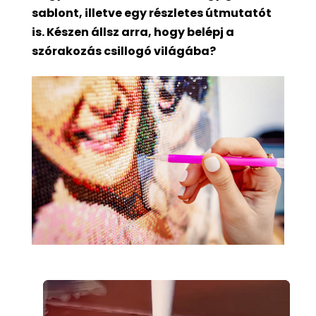
sablont, illetve egy részletes útmutatót
is. Készen állsz arra, hogy belépj a
szórakozás csillogó világába?