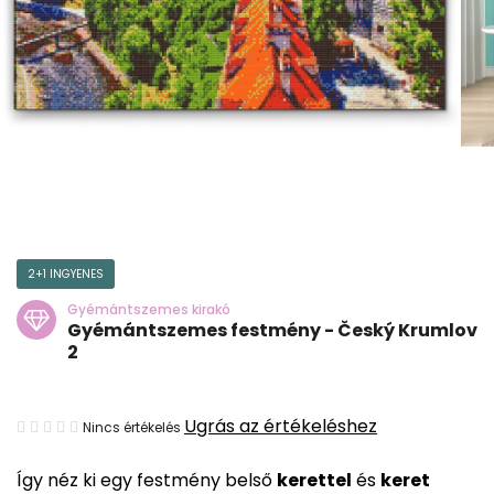
2+1 INGYENES
Gyémántszemes kirakó
Gyémántszemes festmény - Český Krumlov
2
A
Ugrás az értékeléshez
Nincs értékelés
termék
Így néz ki egy festmény belső
kerettel
és
keret
átlagos