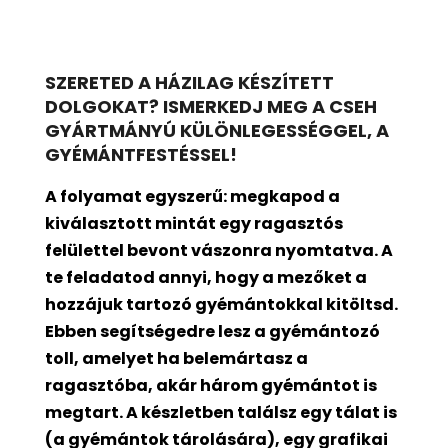
SZERETED A HÁZILAG KÉSZÍTETT
DOLGOKAT? ISMERKEDJ MEG A CSEH
GYÁRTMÁNYÚ KÜLÖNLEGESSÉGGEL, A
GYÉMÁNTFESTÉSSEL!
A folyamat egyszerű: megkapod a
kiválasztott mintát egy ragasztós
felülettel bevont
vászonra nyomtatva. A
te feladatod annyi, hogy a mezőket a
hozzájuk tartozó gyémántokkal kitöltsd.
Ebben segítségedre lesz a gyémántozó
toll, amelyet ha belemártasz a
ragasztóba, akár három gyémántot is
megtart. A készletben találsz egy tálat is
(a gyémántok tárolására), egy grafikai