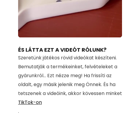
Loaded
:
Unmute
100.00%
ÉS LÁTTA EZT A VIDEÓT RÓLUNK?
Szeretünk játékos rövid videókat készíteni.
Bemutatják a termékeinket, felvételeket a
gyárunkról... Ezt nézze meg! Ha frissíti az
oldalt, egy másik jelenik meg Önnek. És ha
tetszenek a videóink, akkor kövessen minket
TikTok-on
.