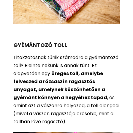
GYÉMÁNTOZÓ TOLL
Titokzatosnak tűnik számodra a gyémántozó
toll? Eleinte nekünk is annak tűnt. Ez
alapvetően egy
üreges toll, amelybe
felveszed a rózsaszín ragasztós
anyagot, amelynek köszönhetően a
gyémánt könnyen a hegyéhez tapad
, és
amint azt a vászonra helyezed, a toll elengedi
(mivel a vászon ragasztója erősebb, mint a
tollban lévő ragasztó).