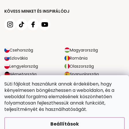
KÖVESS MINKET ÉS INSPIRÁLÓDJ
Csehország
Magyarország
Szlovákia
Románia
Lengyelország
Olaszország
Németország
Spanyolország
Nagy-Britannia
Ausztria
Süti fájlokat használunk annak érdekében, hogy
kényelmesen böngészhessen a weboldalon, és a
weboldal forgalma elemzésének köszönhetően
MEGBÍZHATÓ SZÁLLÍTÁSI LEHETŐSÉGEK
folyamatosan fejleszthessük annak funkcióit,
teljesítményét és használhatóságát.
BIZTONSÁGOS FIZETÉSI LEHETŐSÉGEK
Beállítások