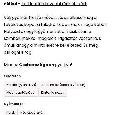
nélkül
-
kattints ide további részletekért
értékelése
5-
Válj gyémántfestő művésszé, és alkosd meg a
ből
tökéletes képet a faladra, több száz csillogó kőből!
0,0
Helyezd az egyik gyémántot a másik után a
csillag.
szimbólumokkal megjelölt ragasztós vászonra, s
ámulj, ahogy a minta életre kel előtted. És még
csillogni is fog!
Mindez
Csehországban
gyártva!
Keretezés
Kerettel (Ajánlott👍)
Keret nélkül (csak a vászon)
Műanyagtáblával
Kartonlemezen
Gyémántok
Kerek
Négyzet alakú