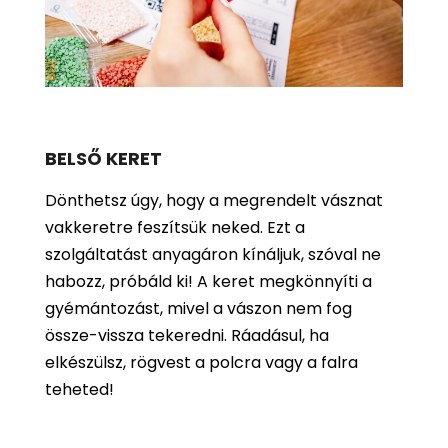
BELSŐ KERET
Dönthetsz úgy, hogy a megrendelt vásznat
vakkeretre feszítsük neked. Ezt a
szolgáltatást anyagáron kínáljuk, szóval ne
habozz, próbáld ki! A keret megkönnyíti a
gyémántozást, mivel a vászon nem fog
össze-vissza tekeredni. Ráadásul, ha
elkészülsz, rögvest a polcra vagy a falra
teheted!