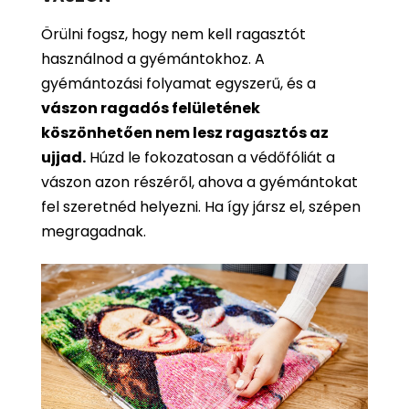
Örülni fogsz, hogy nem kell ragasztót
használnod a gyémántokhoz. A
gyémántozási folyamat egyszerű, és a
vászon ragadós felületének
köszönhetően nem lesz ragasztós az
ujjad.
Húzd le fokozatosan a védőfóliát a
vászon azon részéről, ahova a gyémántokat
fel szeretnéd helyezni. Ha így jársz el, szépen
megragadnak.