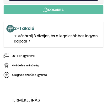
KOSÁRBA
2+1 akció
⭐ Vásárolj 3 dizájnt, és a legolcsóbbat ingyen
kapod! ⭐
EU-ban gyártva
Kivételes minőség
A legnépszerűbb gyártó
TERMÉKLEÍRÁS