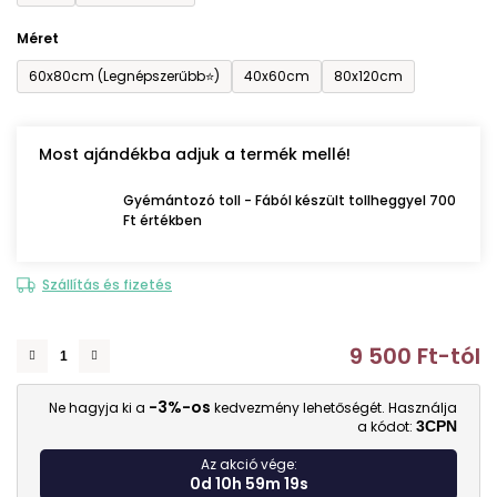
Méret
60x80cm (Legnépszerűbb⭐)
40x60cm
80x120cm
Most ajándékba adjuk a termék mellé!
Gyémántozó toll - Fából készült tollheggyel 700
Ft értékben
Szállítás és fizetés
9 500 Ft
-tól
E
-3%-os
Ne hagyja ki a
kedvezmény lehetőségét. Használja
a kódot:
3CPN
Az akció vége:
0d 10h 59m 17s