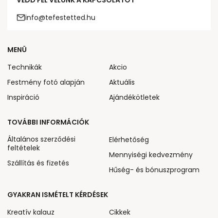
VEDD FEL VELÜNK A KAPCSOLATOT
info@tefestetted.hu
MENÜ
Technikák
Akcio
Festmény fotó alapján
Aktuális
Inspiráció
Ajándékötletek
TOVÁBBI INFORMÁCIÓK
Általános szerződési
Elérhetőség
feltételek
Mennyiségi kedvezmény
Szállítás és fizetés
Hűség- és bónuszprogram
GYAKRAN ISMÉTELT KÉRDÉSEK
Kreatív kalauz
Cikkek