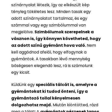
színárnyalat létezik, így az elkészült kép
tényleg tökéletes lesz. Minden tasak egy
adott színárnyalatot tartalmaz, és egy
számmal vagy egy szimbólummal van
megjelölve.
Szimbólumok szerepelnek a
vásznon is, így könnyen követheted, hogy
az adott színű gyémánt hova való.
Nem
kell aggódnod afelől, hogy elfogynak a
gyémántok. A tasakban lévő mennyiség
bőségesen elegendő lesz, rá is számolunk
egy kicsit.
Küldünk egy
speciális tálcát is, amelyre a
gyémántokat ki tudod önteni, így a
gyémántozó tollal kényelmesen
dolgozhatsz majd.
Miután kiöntötted, rázd
meg a tálat! A
gyémántok nézzenek lapos