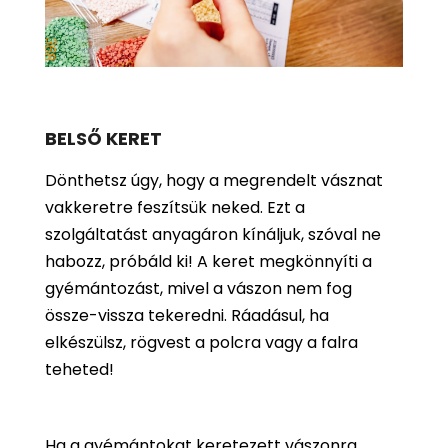
BELSŐ KERET
Dönthetsz úgy, hogy a megrendelt vásznat
vakkeretre feszítsük neked. Ezt a
szolgáltatást anyagáron kínáljuk, szóval ne
habozz, próbáld ki! A keret megkönnyíti a
gyémántozást, mivel a vászon nem fog
össze-vissza tekeredni. Ráadásul, ha
elkészülsz, rögvest a polcra vagy a falra
teheted!
Ha a gyémántokat keretezett vászonra