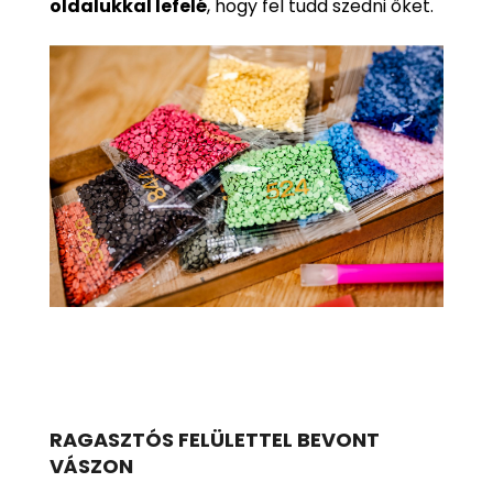
oldalukkal lefelé
, hogy fel tudd szedni őket.
RAGASZTÓS FELÜLETTEL BEVONT
VÁSZON