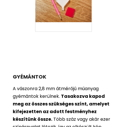
GYÉMÁNTOK
A vászonra 2,8 mm átmérőjű műanyag
gyémántok kerülnek.
Tasakozva kapod
meg az összes szükséges színt, amelyet
kifejezetten az adott festményhez
készítünk össze.
Több száz vagy akár ezer
színárnyalat létezik, így az elkészült kép