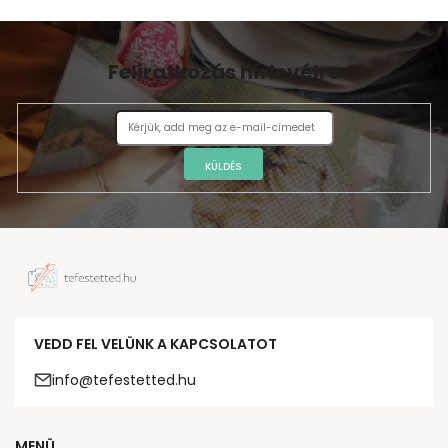
Feliratkozás hírlevélre
KÜLDÉS
VEDD FEL VELÜNK A KAPCSOLATOT
info@tefestetted.hu
MENÜ