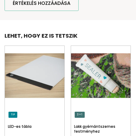
ÉRTÉKELÉS HOZZÁADÁSA
LEHET, HOGY EZ IS TETSZIK
TIP
3 + 1
LED-es tábla
Lakk gyémántszemes
festményhez