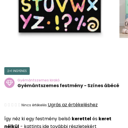
2+1 INGYENES
Gyémántszemes kirakó
Gyémántszemes festmény - Színes ábécé
A
Ugrás az értékeléshez
Nincs értékelés
termék
Így néz ki egy festmény belső
kerettel
és
keret
átlagos
nélkül
-
kattints ide további részletekért
értékelése