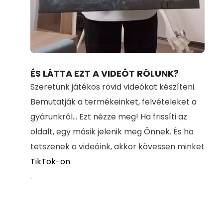
Loaded
:
Unmute
100.00%
ÉS LÁTTA EZT A VIDEÓT RÓLUNK?
Szeretünk játékos rövid videókat készíteni.
Bemutatják a termékeinket, felvételeket a
gyárunkról... Ezt nézze meg! Ha frissíti az
oldalt, egy másik jelenik meg Önnek. És ha
tetszenek a videóink, akkor kövessen minket
TikTok-on
.