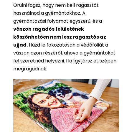
Örülni fogsz, hogy nem kell ragasztót
használnod a gyémántokhoz. A
gyémántozási folyamat egyszerű, és a
vászon ragadós felületének
köszönhetően nem lesz ragasztós az
ujjad.
Húzd le fokozatosan a védőfóliát a
vászon azon részéről, ahova a gyémántokat
fel szeretnéd helyezni. Ha így jársz el, szépen
megragadnak.