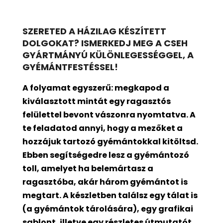
SZERETED A HÁZILAG KÉSZÍTETT
DOLGOKAT? ISMERKEDJ MEG A CSEH
GYÁRTMÁNYÚ KÜLÖNLEGESSÉGGEL, A
GYÉMÁNTFESTÉSSEL!
A folyamat egyszerű: megkapod a
kiválasztott mintát egy ragasztós
felülettel bevont
vászonra nyomtatva. A
te feladatod annyi, hogy a mezőket a
hozzájuk tartozó gyémántokkal kitöltsd.
Ebben segítségedre lesz a gyémántozó
toll, amelyet ha belemártasz a
ragasztóba, akár három gyémántot is
megtart. A készletben találsz egy tálat is
(a gyémántok tárolására), egy grafikai
sablont, illetve egy részletes útmutatót