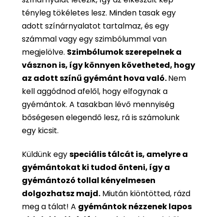
tényleg tökéletes lesz. Minden tasak egy
adott színárnyalatot tartalmaz, és egy
számmal vagy egy szimbólummal van
megjelölve.
Szimbólumok szerepelnek a
vásznon is, így könnyen követheted, hogy
az adott színű gyémánt hova való.
Nem
kell aggódnod afelől, hogy elfogynak a
gyémántok. A tasakban lévő mennyiség
bőségesen elegendő lesz, rá is számolunk
egy kicsit.
Küldünk egy
speciális tálcát is, amelyre a
gyémántokat ki tudod önteni, így a
gyémántozó tollal kényelmesen
dolgozhatsz majd.
Miután kiöntötted, rázd
meg a tálat! A
gyémántok nézzenek lapos