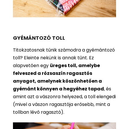
GYÉMÁNTOZÓ TOLL
Titokzatosnak tűnik számodra a gyémántozó
toll? Eleinte nekünk is annak tűnt. Ez
alapvetően egy
üreges toll, amelybe
felveszed a rózsaszín ragasztós
anyagot, amelynek köszönhetően a
gyémánt könnyen a hegyéhez tapad
, és
amint azt a vászonra helyezed, a toll elengedi
(mivel a vászon ragasztója erősebb, mint a
tollban lévő ragasztó).