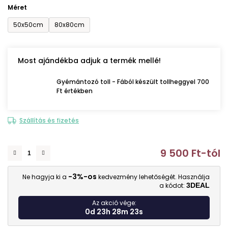
Méret
50x50cm
80x80cm
Most ajándékba adjuk a termék mellé!
Gyémántozó toll - Fából készült tollheggyel 700
Ft értékben
Szállítás és fizetés
9 500 Ft
-tól
E
-3%-os
Ne hagyja ki a
kedvezmény lehetőségét. Használja
a kódot:
3DEAL
Az akció vége:
0d 23h 28m 22s