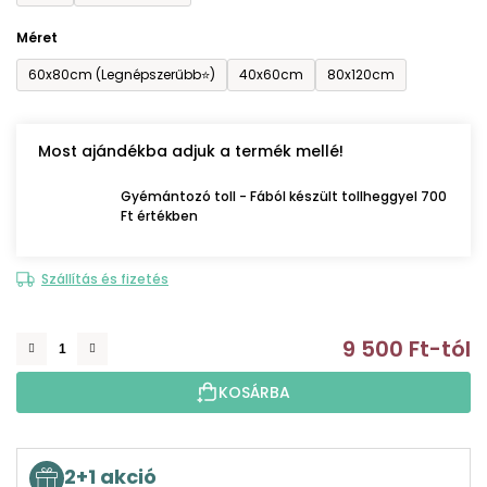
Méret
60x80cm (Legnépszerűbb⭐)
40x60cm
80x120cm
Most ajándékba adjuk a termék mellé!
Gyémántozó toll - Fából készült tollheggyel 700
Ft értékben
Szállítás és fizetés
9 500 Ft
-tól
E
KOSÁRBA
2+1 akció