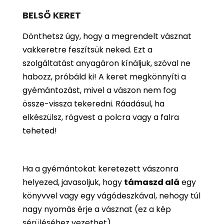
BELSŐ KERET
Dönthetsz úgy, hogy a megrendelt vásznat
vakkeretre feszítsük neked. Ezt a
szolgáltatást anyagáron kínáljuk, szóval ne
habozz, próbáld ki! A keret megkönnyíti a
gyémántozást, mivel a vászon nem fog
össze-vissza tekeredni. Ráadásul, ha
elkészülsz, rögvest a polcra vagy a falra
teheted!
Ha a gyémántokat keretezett vászonra
helyezed, javasoljuk, hogy
támaszd alá
egy
könyvvel vagy egy vágódeszkával, nehogy túl
nagy nyomás érje a vásznat (ez a kép
sérüléséhez vezethet).