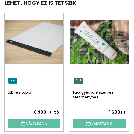
LEHET, HOGY EZ IS TETSZIK
TIP
3 + 1
LED-es tábla
Lakk gyémántszemes
festményhez
A
6 900 Ft-tól
1 600 Ft
termék
VÁLASSZA KI
VÁLASSZA KI
átlagos
értékelése