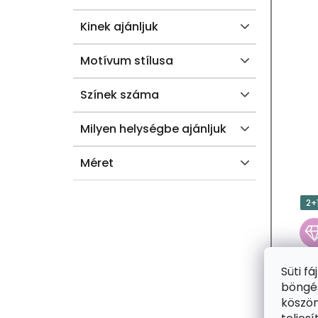
A
Kinek ajánljuk
Motívum stílusa
Színek száma
Milyen helységbe ajánljuk
Méret
2+
Süti f
böngés
köszön