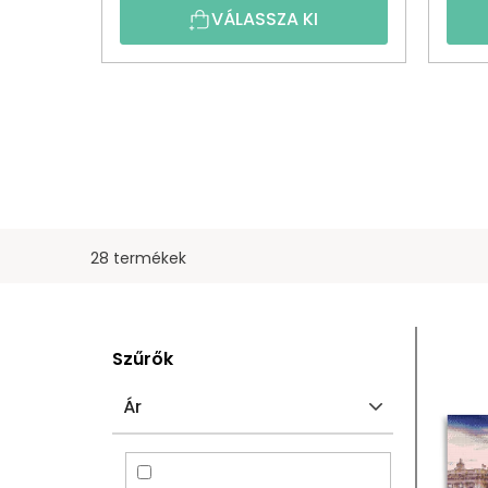
VÁLASSZA KI
28 termékek
O
T
Szűrők
L
E
Ár
D
R