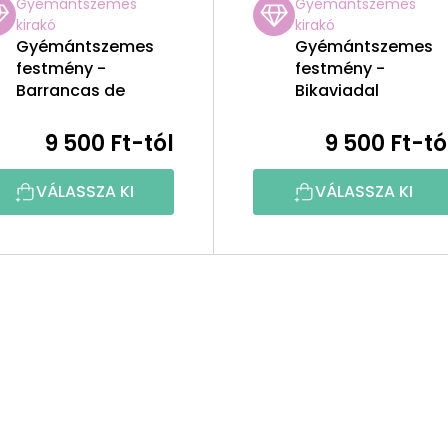
Gyémántszemes
Gyémántszemes
kirakó
kirakó
Gyémántszemes
Gyémántszemes
festmény -
festmény -
Barrancas de
Bikaviadal
Burujón, Toledo 2
9 500 Ft-tól
9 500 Ft-tó
VÁLASSZA KI
VÁLASSZA KI