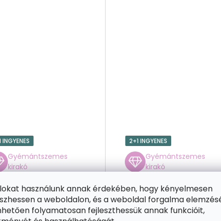
1 INGYENES
2+1 INGYENES
Gyémántszemes
Gyémántszemes
kirakó
kirakó
Gyémántszemes
Gyémántszemes
festmény -
festmény -
ájlokat használunk annak érdekében, hogy kényelmesen
Alcázari kastély,
Barcelona,
zhessen a weboldalon, és a weboldal forgalma elemzés
Segovia 3
Spanyolország
hetően folyamatosan fejleszthessük annak funkcióit,