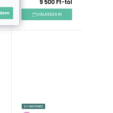
l
9 500 Ft-tól
adom
VÁLASSZA KI
2+1 INGYENES