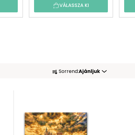
VÁLASSZA KI
T
Sorrend:
Ajánljuk
E
R
M
É