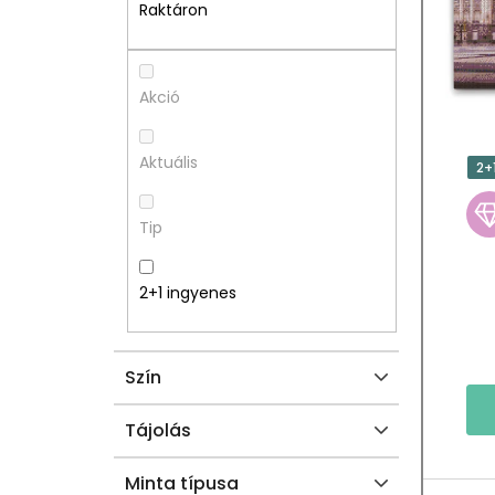
A
M
Raktáron
L
É
S
K
Akció
Ó
E
Aktuális
2+
P
K
Tip
A
L
N
I
2+1 ingyenes
E
S
Szín
L
T
Á
Tájolás
J
Minta típusa