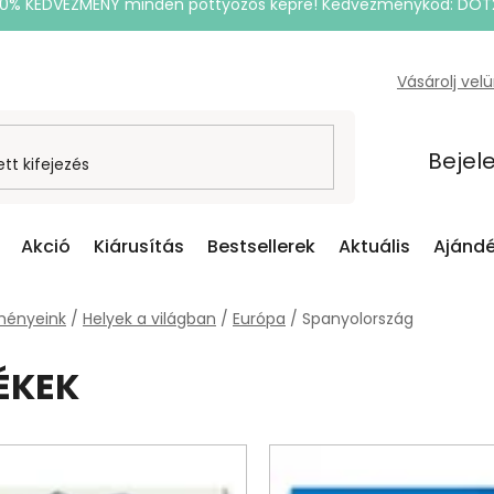
20% KEDVEZMÉNY minden pöttyözős képre! Kedvezménykód: DOT
Vásárolj vel
Bejel
Akció
Kiárusítás
Bestsellerek
Aktuális
Ajándé
ményeink
/
Helyek a világban
/
Európa
/
Spanyolország
ÉKEK