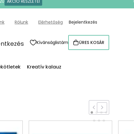
20
AKCIÓ RÉSZLETEI
ünk
Rólunk
Elérhetőség
Bejelentkezés
entkezés
Kívánságlistám
ÜRES KOSÁR
KOSÁR
kötletek
Kreatív kalauz