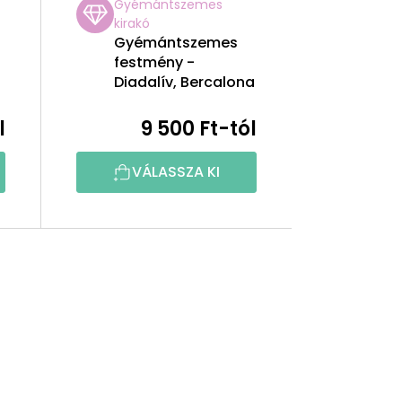
Gyémántszemes
kirakó
Gyémántszemes
festmény -
Diadalív, Bercalona
l
9 500 Ft-tól
VÁLASSZA KI