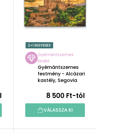
K
E
K
R
2+1 INGYENES
E
Gyémántszemes
kirakó
N
Gyémántszemes
festmény - Alcázari
D
kastély, Segovia
E
l
8 500 Ft-tól
Z
VÁLASSZA KI
É
S