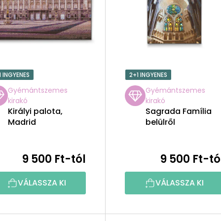
1 INGYENES
2+1 INGYENES
Gyémántszemes
Gyémántszemes
kirakó
kirakó
Királyi palota,
Sagrada Família
Madrid
belülről
9 500 Ft-tól
9 500 Ft-tó
VÁLASSZA KI
VÁLASSZA KI