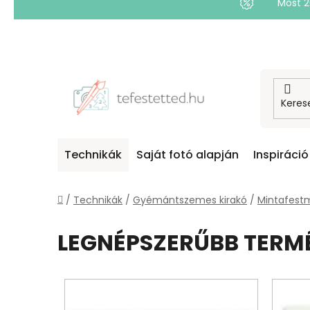
Most 
Ugrás
a
fő
tartalomhoz
Technikák
Saját fotó alapján
Inspiráció
Kezdőlap
/
Technikák
/
Gyémántszemes kirakó
/
Mintafest
LEGNÉPSZERŰBB TERM