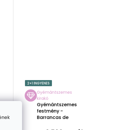
E
2+1 INGYENES
Gyémántszemes
kirakó
Gyémántszemes
festmény -
ének
Barrancas de
Burujón, Toledo