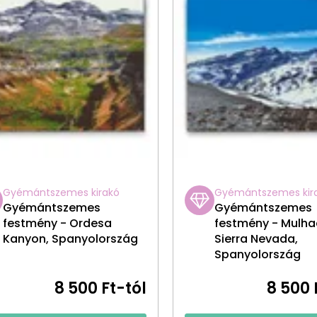
Gyémántszemes kirakó
Gyémántszemes kir
Gyémántszemes
Gyémántszemes
festmény - Ordesa
festmény - Mulh
Kanyon, Spanyolország
Sierra Nevada,
Spanyolország
8 500 Ft-tól
8 500 