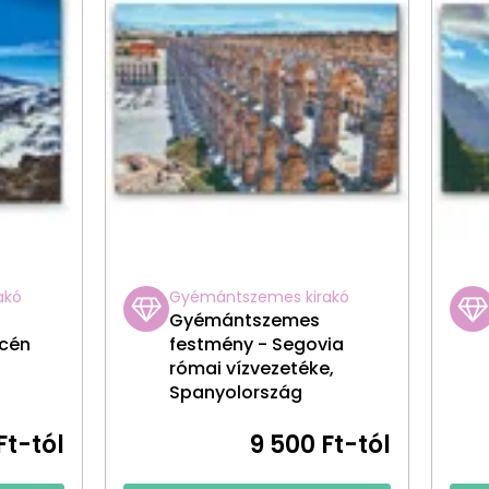
akó
Gyémántszemes kirakó
Gyémántszemes
acén
festmény - Segovia
római vízvezetéke,
Spanyolország
Ft-tól
9 500 Ft-tól