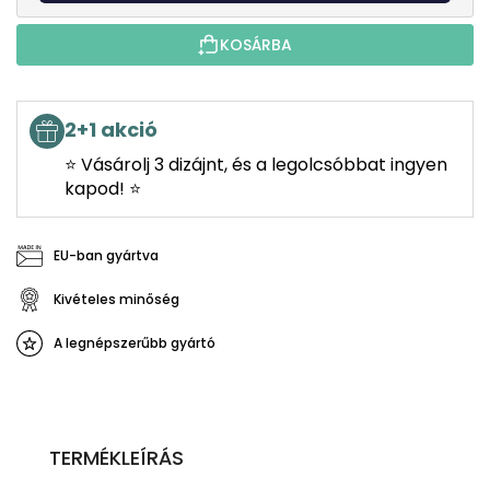
KOSÁRBA
2+1 akció
⭐ Vásárolj 3 dizájnt, és a legolcsóbbat ingyen
kapod! ⭐
EU-ban gyártva
Kivételes minőség
A legnépszerűbb gyártó
TERMÉKLEÍRÁS