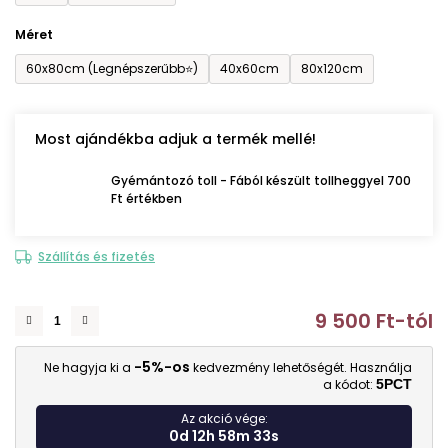
Méret
60x80cm (Legnépszerűbb⭐)
40x60cm
80x120cm
Most ajándékba adjuk a termék mellé!
Gyémántozó toll - Fából készült tollheggyel 700
Ft értékben
Szállítás és fizetés
9 500 Ft
-tól
E
-5%-os
Ne hagyja ki a
kedvezmény lehetőségét. Használja
a kódot:
5PCT
Az akció vége:
0d 12h 58m 32s