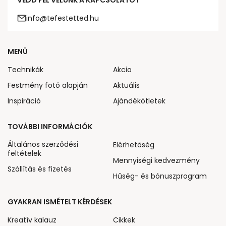
VEDD FEL VELÜNK A KAPCSOLATOT
info@tefestetted.hu
MENÜ
Technikák
Akcio
Festmény fotó alapján
Aktuális
Inspiráció
Ajándékötletek
TOVÁBBI INFORMÁCIÓK
Általános szerződési
Elérhetőség
feltételek
Mennyiségi kedvezmény
Szállítás és fizetés
Hűség- és bónuszprogram
GYAKRAN ISMÉTELT KÉRDÉSEK
Kreatív kalauz
Cikkek