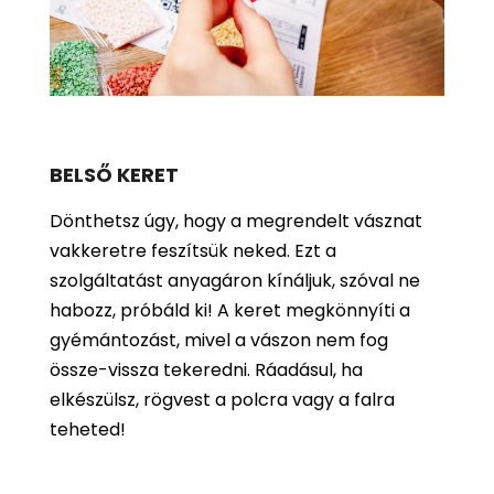
BELSŐ KERET
Dönthetsz úgy, hogy a megrendelt vásznat
vakkeretre feszítsük neked. Ezt a
szolgáltatást anyagáron kínáljuk, szóval ne
habozz, próbáld ki! A keret megkönnyíti a
gyémántozást, mivel a vászon nem fog
össze-vissza tekeredni. Ráadásul, ha
elkészülsz, rögvest a polcra vagy a falra
teheted!