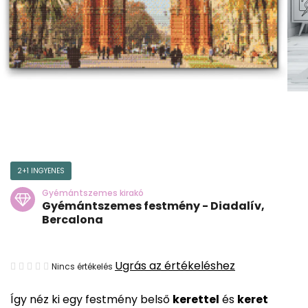
2+1 INGYENES
Gyémántszemes kirakó
Gyémántszemes festmény - Diadalív,
Bercalona
A
Ugrás az értékeléshez
Nincs értékelés
termék
Így néz ki egy festmény belső
kerettel
és
keret
átlagos