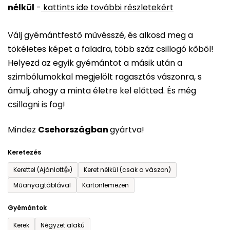
nélkül
-
kattints ide további részletekért
értékelése
5-
Válj gyémántfestő művésszé, és alkosd meg a
ből
tökéletes képet a faladra, több száz csillogó kőből!
0,0
Helyezd az egyik gyémántot a másik után a
csillag.
szimbólumokkal megjelölt ragasztós vászonra, s
ámulj, ahogy a minta életre kel előtted. És még
csillogni is fog!
Mindez
Csehországban
gyártva!
Keretezés
Kerettel (Ajánlott👍)
Keret nélkül (csak a vászon)
Műanyagtáblával
Kartonlemezen
Gyémántok
Kerek
Négyzet alakú