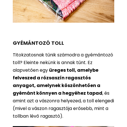
GYÉMÁNTOZÓ TOLL
Titokzatosnak tűnik számodra a gyémántozó
toll? Eleinte nekünk is annak tűnt. Ez
alapvetően egy
üreges toll, amelybe
felveszed a rózsaszín ragasztós
anyagot, amelynek köszönhetően a
gyémánt könnyen a hegyéhez tapad
, és
amint azt a vászonra helyezed, a toll elengedi
(mivel a vászon ragasztója erősebb, mint a
tollban lévő ragasztó).