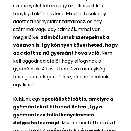
színárnyalat létezik, így az elkészült kép
tényleg tökéletes lesz. Minden tasak egy
adott színárnyalatot tartalmaz, és egy
számmal vagy egy szimbólummal van
megjelölve.
Szimbólumok szerepelnek a
vásznon is, így könnyen követheted, hogy
az adott színű gyémánt hova való.
Nem
kell aggódnod afelől, hogy elfogynak a
gyémántok. A tasakban lévő mennyiség
bőségesen elegendő lesz, rá is számolunk
egy kicsit.
Küldünk egy
speciális tálcát is, amelyre a
gyémántokat ki tudod önteni, így a
gyémántozó tollal kényelmesen
dolgozhatsz majd.
Miután kiöntötted, rázd
meg a tálat! A
gyémántok nézzenek lapos