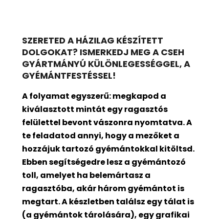
SZERETED A HÁZILAG KÉSZÍTETT
DOLGOKAT? ISMERKEDJ MEG A CSEH
GYÁRTMÁNYÚ KÜLÖNLEGESSÉGGEL, A
GYÉMÁNTFESTÉSSEL!
A folyamat egyszerű: megkapod a
kiválasztott mintát egy ragasztós
felülettel bevont
vászonra nyomtatva. A
te feladatod annyi, hogy a mezőket a
hozzájuk tartozó gyémántokkal kitöltsd.
Ebben segítségedre lesz a gyémántozó
toll, amelyet ha belemártasz a
ragasztóba, akár három gyémántot is
megtart. A készletben találsz egy tálat is
(a gyémántok tárolására), egy grafikai