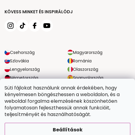
KÖVESS MINKET ÉS INSPIRÁLÓDJ
Csehország
Magyarország
Szlovákia
Románia
Lengyelország
Olaszország
Németország
Spanyolország
Nagy-Britannia
Ausztria
Süti fájlokat használunk annak érdekében, hogy
kényelmesen böngészhessen a weboldalon, és a
weboldal forgalma elemzésének köszönhetően
MEGBÍZHATÓ SZÁLLÍTÁSI LEHETŐSÉGEK
folyamatosan fejleszthessük annak funkcióit,
teljesítményét és használhatóságát.
BIZTONSÁGOS FIZETÉSI LEHETŐSÉGEK
Beállítások