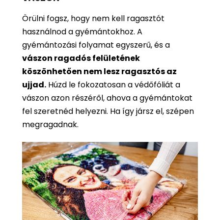
Örülni fogsz, hogy nem kell ragasztót
használnod a gyémántokhoz. A
gyémántozási folyamat egyszerű, és a
vászon ragadós felületének
köszönhetően nem lesz ragasztós az
ujjad.
Húzd le fokozatosan a védőfóliát a
vászon azon részéről, ahova a gyémántokat
fel szeretnéd helyezni. Ha így jársz el, szépen
megragadnak.