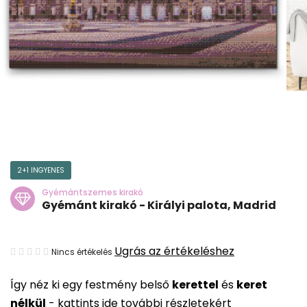
2+1 INGYENES
Gyémántszemes kirakó
Gyémánt kirakó - Királyi palota, Madrid
A
Ugrás az értékeléshez
Nincs értékelés
termék
Így néz ki egy festmény belső
kerettel
és
keret
átlagos
nélkül
-
kattints ide további részletekért
értékelése