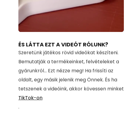
Loaded
:
Unmute
95.22%
ÉS LÁTTA EZT A VIDEÓT RÓLUNK?
Szeretünk játékos rövid videókat készíteni.
Bemutatják a termékeinket, felvételeket a
gyárunkról... Ezt nézze meg! Ha frissíti az
oldalt, egy másik jelenik meg Önnek. És ha
tetszenek a videóink, akkor kövessen minket
TikTok-on
.