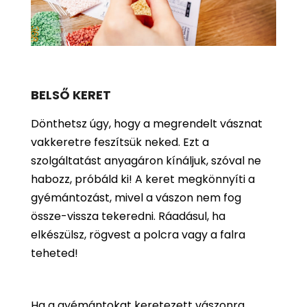
BELSŐ KERET
Dönthetsz úgy, hogy a megrendelt vásznat
vakkeretre feszítsük neked. Ezt a
szolgáltatást anyagáron kínáljuk, szóval ne
habozz, próbáld ki! A keret megkönnyíti a
gyémántozást, mivel a vászon nem fog
össze-vissza tekeredni. Ráadásul, ha
elkészülsz, rögvest a polcra vagy a falra
teheted!
Ha a gyémántokat keretezett vászonra