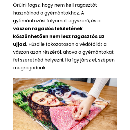
Örülni fogsz, hogy nem kell ragasztót
használnod a gyémántokhoz. A
gyémántozási folyamat egyszerű, és a
vászon ragadós felületének
köszönhetően nem lesz ragasztós az
ujjad.
Húzd le fokozatosan a védőfóliát a
vászon azon részéről, ahova a gyémántokat
fel szeretnéd helyezni. Ha így jársz el, szépen
megragadnak.