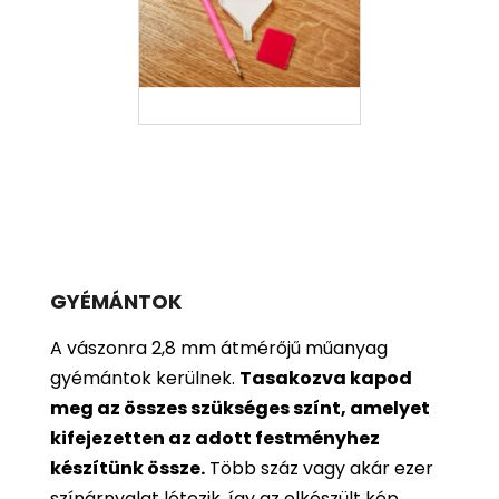
GYÉMÁNTOK
A vászonra 2,8 mm átmérőjű műanyag
gyémántok kerülnek.
Tasakozva kapod
meg az összes szükséges színt, amelyet
kifejezetten az adott festményhez
készítünk össze.
Több száz vagy akár ezer
színárnyalat létezik, így az elkészült kép