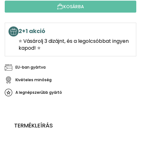
KOSÁRBA
2+1 akció
⭐ Vásárolj 3 dizájnt, és a legolcsóbbat ingyen
kapod! ⭐
EU-ban gyártva
Kivételes minőség
A legnépszerűbb gyártó
TERMÉKLEÍRÁS