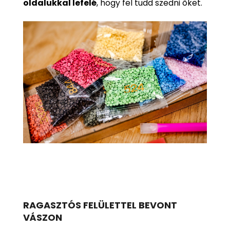
oldalukkal lefelé
, hogy fel tudd szedni őket.
RAGASZTÓS FELÜLETTEL BEVONT
VÁSZON