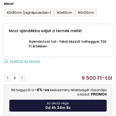
Méret
60x80cm (Legnépszerűbb⭐)
40x60cm
80x120cm
Most ajándékba adjuk a termék mellé!
Gyémántozó toll - Fából készült tollheggyel 700
Ft értékben
Szállítás és fizetés
9 500 Ft
-tól
E
-4%-os
Ne hagyja ki a
kedvezmény lehetőségét. Használja
a kódot:
PROMO4
Az akció vége:
0d 4h 34m 7s