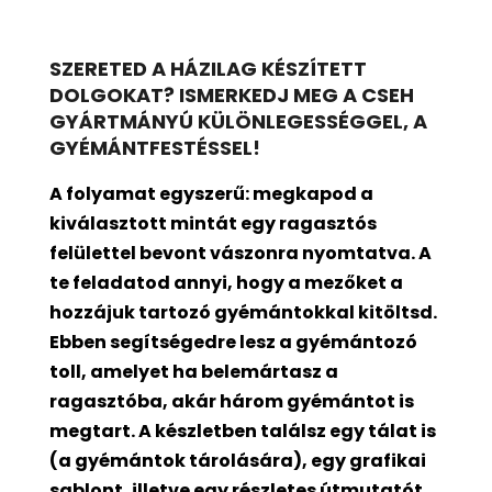
SZERETED A HÁZILAG KÉSZÍTETT
DOLGOKAT? ISMERKEDJ MEG A CSEH
GYÁRTMÁNYÚ KÜLÖNLEGESSÉGGEL, A
GYÉMÁNTFESTÉSSEL!
A folyamat egyszerű: megkapod a
kiválasztott mintát egy ragasztós
felülettel bevont
vászonra nyomtatva. A
te feladatod annyi, hogy a mezőket a
hozzájuk tartozó gyémántokkal kitöltsd.
Ebben segítségedre lesz a gyémántozó
toll, amelyet ha belemártasz a
ragasztóba, akár három gyémántot is
megtart. A készletben találsz egy tálat is
(a gyémántok tárolására), egy grafikai
sablont, illetve egy részletes útmutatót