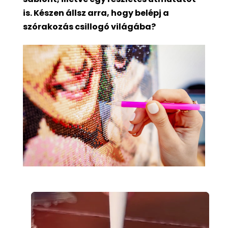
is. Készen állsz arra, hogy belépj a
szórakozás csillogó világába?