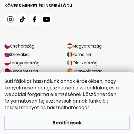
KÖVESS MINKET ÉS INSPIRÁLÓDJ
Csehország
Magyarország
Szlovákia
Románia
Lengyelország
Olaszország
Németország
Spanyolország
Nagy-Britannia
Ausztria
Süti fájlokat használunk annak érdekében, hogy
kényelmesen böngészhessen a weboldalon, és a
weboldal forgalma elemzésének köszönhetően
MEGBÍZHATÓ SZÁLLÍTÁSI LEHETŐSÉGEK
folyamatosan fejleszthessük annak funkcióit,
teljesítményét és használhatóságát.
BIZTONSÁGOS FIZETÉSI LEHETŐSÉGEK
Beállítások