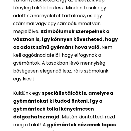
tényleg tökéletes lesz. Minden tasak egy
adott színárnyalatot tartalmaz, és egy
számmal vagy egy szimbólummal van
megjelölve.
Szimbólumok szerepelnek a
vásznon is, így könnyen követheted, hogy
az adott színű gyémánt hova való.
Nem
kell aggódnod afelől, hogy elfogynak a
gyémántok. A tasakban lévő mennyiség
bőségesen elegendő lesz, rá is számolunk
egy kicsit.
Küldünk egy
speciális tálcát is, amelyre a
gyémántokat ki tudod önteni, így a
gyémántozó tollal kényelmesen
dolgozhatsz majd.
Miután kiöntötted, rázd
meg a tálat! A
gyémántok nézzenek lapos