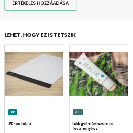
ÉRTÉKELÉS HOZZÁADÁSA
LEHET, HOGY EZ IS TETSZIK
TIP
3 + 1
LED-es tábla
Lakk gyémántszemes
festményhez