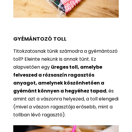
GYÉMÁNTOZÓ TOLL
Titokzatosnak tűnik számodra a gyémántozó
toll? Eleinte nekünk is annak tűnt. Ez
alapvetően egy
üreges toll, amelybe
felveszed a rózsaszín ragasztós
anyagot, amelynek köszönhetően a
gyémánt könnyen a hegyéhez tapad
, és
amint azt a vászonra helyezed, a toll elengedi
(mivel a vászon ragasztója erősebb, mint a
tollban lévő ragasztó).