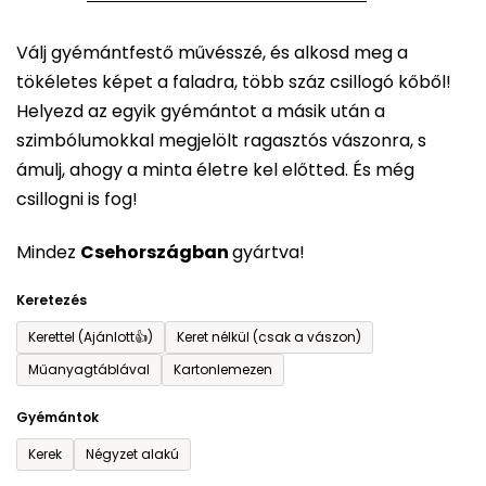
5-
Válj gyémántfestő művésszé, és alkosd meg a
ből
tökéletes képet a faladra, több száz csillogó kőből!
0,0
Helyezd az egyik gyémántot a másik után a
csillag.
szimbólumokkal megjelölt ragasztós vászonra, s
ámulj, ahogy a minta életre kel előtted. És még
csillogni is fog!
Mindez
Csehországban
gyártva!
Keretezés
Kerettel (Ajánlott👍)
Keret nélkül (csak a vászon)
Műanyagtáblával
Kartonlemezen
Gyémántok
Kerek
Négyzet alakú