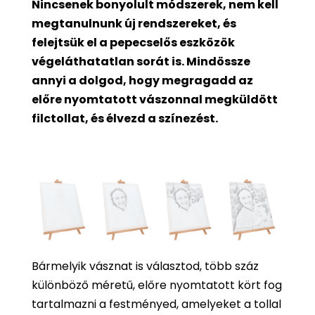
Nincsenek bonyolult módszerek, nem kell
megtanulnunk új rendszereket, és
felejtsük el a pepecselős eszközök
végeláthatatlan sorát is. Mindössze
annyi a dolgod, hogy megragadd az
előre nyomtatott vászonnal megküldött
filctollat, és élvezd a színezést.
Bármelyik vásznat is választod, több száz
különböző méretű, előre nyomtatott kört fog
tartalmazni a festményed, amelyeket a tollal