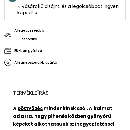
⭐ Vásárolj 3 dizájnt, és a legolcsóbbat ingyen
kapod! ⭐
A legegyszerűbb
technika
EU-ban gyártva
A legnépszerűbb gyártó
TERMÉKLEÍRÁS
A
pöttyözés
mindenkinek szól. Alkalmat
ad arra, hogy pihenés közben gyönyörű
képeket alkothassunk színegyeztetéssel.