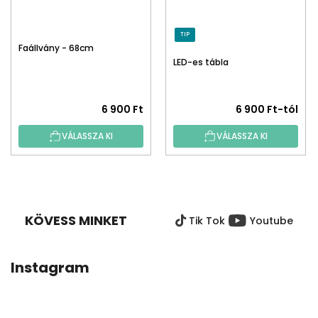
TIP
Faállvány - 68cm
LED-es tábla
6 900 Ft
6 900 Ft-tól
VÁLASSZA KI
VÁLASSZA KI
L
Á
B
KÖVESS MINKET
Tik Tok
Youtube
L
É
C
Instagram