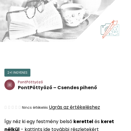
2+1 INGYENES
PontPöttyöző
PontPöttyöző – Csendes pihenő
A
Ugrás az értékeléshez
Nincs értékelés
termék
Így néz ki egy festmény belső
kerettel
és
keret
átlagos
nélkül
-
kattints ide további részletekért
értékelése