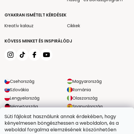
GYAKRAN ISMÉTELT KÉRDÉSEK
Kreatív kalauz
Cikkek
KÖVESS MINKET ÉS INSPIRÁLÓDJ
Csehország
Magyarország
Szlovákia
Románia
Lengyelország
Olaszország
Németország
Spanyolország
Nagy-Britannia
Ausztria
Süti fájlokat használunk annak érdekében, hogy
kényelmesen böngészhessen a weboldalon, és a
weboldal forgalma elemzésének köszönhetően
MEGBÍZHATÓ SZÁLLÍTÁSI LEHETŐSÉGEK