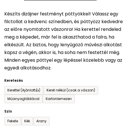
5-
Készíts dizájner festményt pöttyökkel! Válassz egy
ből
filctollat a kedvenc színedben, és pöttyözz kedvedre
0,0
az előre nyomtatott vászonra! Ha kerettel rendeled
csillag.
meg a képedet, már fel is akaszthatod a falra, ha
elkészült. Az biztos, hogy lenyűgöző művészi alkotást
kapsz a végén, akkor is, ha soha nem festettél még.
Minden egyes pöttyel egy lépéssel közelebb vagy az
egyedi alkotásodhoz.
Keretezés
Kerettel (Ajánlott👍)
Keret nélkül (csak a vászon)
Műanyagtáblával
Kartonlemezen
Szín
Fekete
Kék
Arany