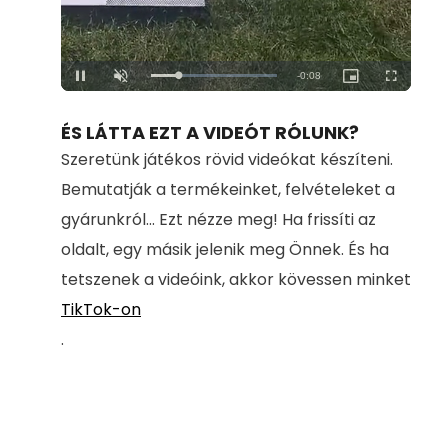
Loaded
:
Unmute
100.00%
ÉS LÁTTA EZT A VIDEÓT RÓLUNK?
Szeretünk játékos rövid videókat készíteni.
Bemutatják a termékeinket, felvételeket a
gyárunkról... Ezt nézze meg! Ha frissíti az
oldalt, egy másik jelenik meg Önnek. És ha
tetszenek a videóink, akkor kövessen minket
TikTok-on
.