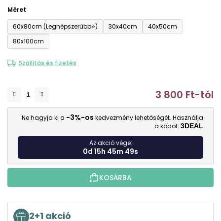
Méret
60x80cm (Legnépszerűbb⭐)
30x40cm
40x50cm
80x100cm
Szállítás és fizetés
3 800 Ft
-tól
E
-3%-os
Ne hagyja ki a
kedvezmény lehetőségét. Használja
a kódot:
3DEAL
Az akció vége:
0d 15h 45m 49s
KOSÁRBA
2+1 akció