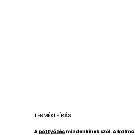
TERMÉKLEÍRÁS
A
pöttyözés
mindenkinek szól. Alkalma