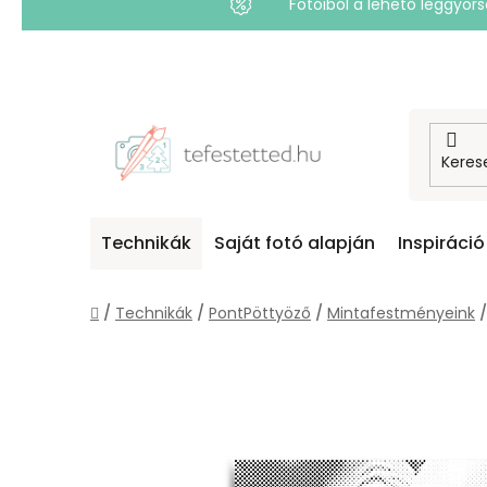
Fotóiból a lehető leggyo
Ugrás
a
fő
tartalomhoz
Technikák
Saját fotó alapján
Inspiráció
Kezdőlap
/
Technikák
/
PontPöttyöző
/
Mintafestményeink
/