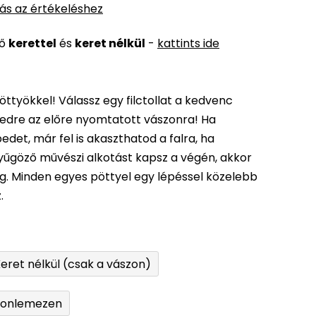
ás az értékeléshez
ső
kerettel
és
keret nélkül
-
kattints ide
öttyökkel! Válassz egy filctollat a kedvenc
edre az előre nyomtatott vászonra! Ha
det, már fel is akaszthatod a falra, ha
enyűgöző művészi alkotást kapsz a végén, akkor
ég. Minden egyes pöttyel egy lépéssel közelebb
.
eret nélkül (csak a vászon)
tonlemezen