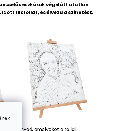
pepecselős eszközök végeláthatatlan
tt filctollat, és élvezd a színezést.
ének
 a festményed, amelyeket a tollal