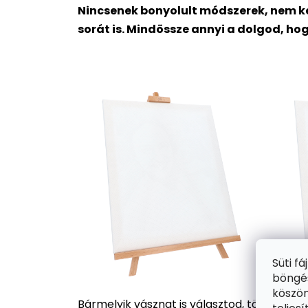
Nincsenek bonyolult módszerek, nem ke
sorát is. Mindössze annyi a dolgod, ho
Süti f
böngés
köszön
Bármelyik vásznat is választod, több száz