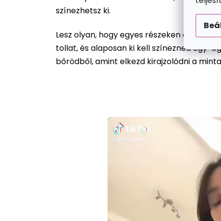
teljes
színezhetsz ki.
Beá
Lesz olyan, hogy egyes részeken csak egy 
tollat, és alaposan ki kell színezned egy-
bőrödből, amint elkezd kirajzolódni a mint