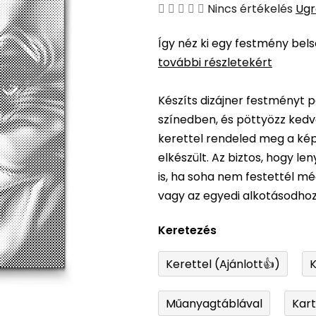
A
Nincs értékelés
Ugr
termék
Így néz ki egy festmény bel
átlagos
további részletekért
értékelése
5-
Készíts dizájner festményt p
ből
színedben, és pöttyözz kedv
0,0
kerettel rendeled meg a képe
csillag.
elkészült. Az biztos, hogy l
is, ha soha nem festettél m
vagy az egyedi alkotásodhoz
Keretezés
Kerettel (Ajánlott👍)
K
Műanyagtáblával
Kar