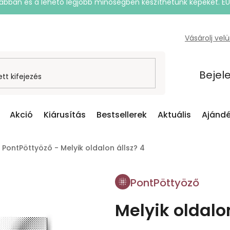
rsabban és a lehető legjobb minőségben készíthetünk képeket. E
Vásárolj vel
Bejel
Akció
Kiárusítás
Bestsellerek
Aktuális
Ajándé
PontPöttyöző - Melyik oldalon állsz? 4
PontPöttyöző
Melyik oldalon