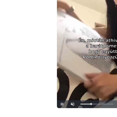
Loaded
:
Unmute
100.00%