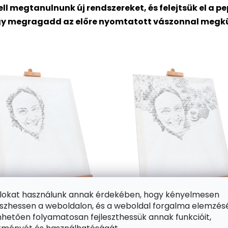
ll megtanulnunk új rendszereket, és felejtsük el a 
gy megragadd az előre nyomtatott vászonnal megküldö
ájlokat használunk annak érdekében, hogy kényelmesen
zhessen a weboldalon, és a weboldal forgalma elemzés
hetően folyamatosan fejleszthessük annak funkcióit,
 különböző méretű, előre nyomtatott kört fog tartalmazni