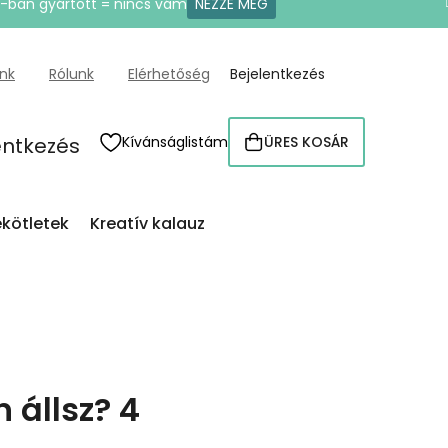
U-ban gyártott = nincs vám
NÉZZE MEG
ünk
Rólunk
Elérhetőség
Bejelentkezés
entkezés
Kívánságlistám
ÜRES KOSÁR
KOSÁR
kötletek
Kreatív kalauz
 állsz? 4