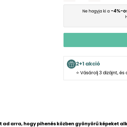
-4%-o
Ne hagyja ki a
2+1 akció
⭐ Vásárolj 3 dizájnt, é
t ad arra, hogy pihenés közben gyönyörű képeket al