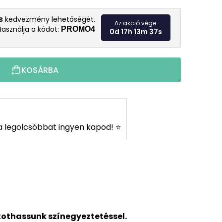
Egységár:
s
kedvezmény lehetőségét.
Az akció vége:
Használja a kódot:
PROMO4
0d 17h 13m 35s
KOSÁRBA
s a legolcsóbbat ingyen kapod! ⭐
kothassunk színegyeztetéssel.