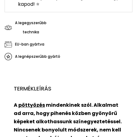
kapod! ⭐
A legegyszerűbb
technika
EU-ban gyártva
A legnépszerűbb gyártó
TERMÉKLEÍRÁS
A
pöttyözés
mindenkinek szól. Alkalmat
ad arra, hogy pihenés közben gyönyörű
képeket alkothassunk színegyeztetéssel.
Nincsenek bonyolult módszerek, nem kell