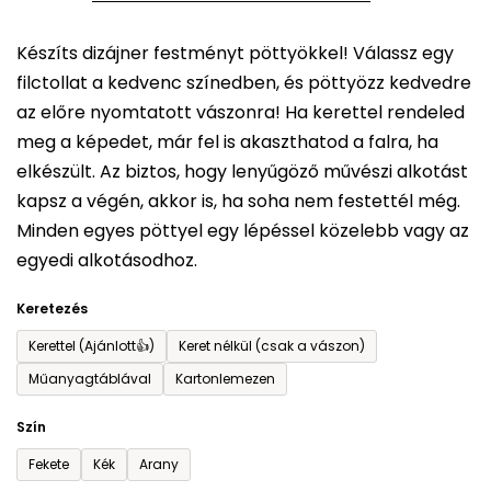
5-
Készíts dizájner festményt pöttyökkel! Válassz egy
ből
filctollat a kedvenc színedben, és pöttyözz kedvedre
0,0
az előre nyomtatott vászonra! Ha kerettel rendeled
csillag.
meg a képedet, már fel is akaszthatod a falra, ha
elkészült. Az biztos, hogy lenyűgöző művészi alkotást
kapsz a végén, akkor is, ha soha nem festettél még.
Minden egyes pöttyel egy lépéssel közelebb vagy az
egyedi alkotásodhoz.
Keretezés
Kerettel (Ajánlott👍)
Keret nélkül (csak a vászon)
Műanyagtáblával
Kartonlemezen
Szín
Fekete
Kék
Arany