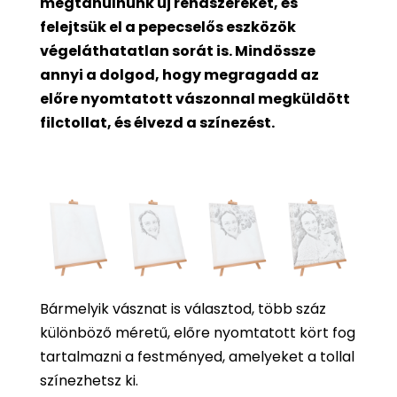
megtanulnunk új rendszereket, és
felejtsük el a pepecselős eszközök
végeláthatatlan sorát is. Mindössze
annyi a dolgod, hogy megragadd az
előre nyomtatott vászonnal megküldött
filctollat, és élvezd a színezést.
Bármelyik vásznat is választod, több száz
különböző méretű, előre nyomtatott kört fog
tartalmazni a festményed, amelyeket a tollal
színezhetsz ki.