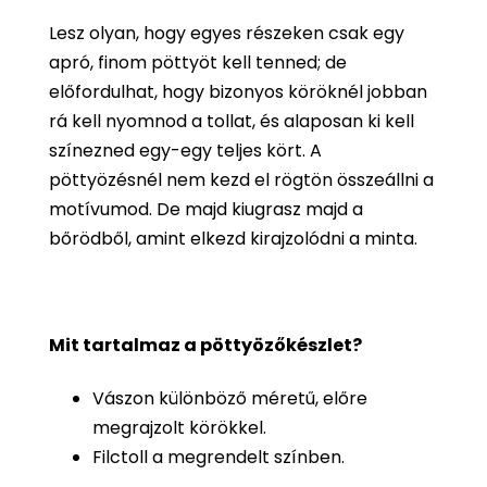
Lesz olyan, hogy egyes részeken csak egy
apró, finom pöttyöt kell tenned; de
előfordulhat, hogy bizonyos köröknél jobban
rá kell nyomnod a tollat, és alaposan ki kell
színezned egy-egy teljes kört. A
pöttyözésnél nem kezd el rögtön összeállni a
motívumod. De majd kiugrasz majd a
bőrödből, amint elkezd kirajzolódni a minta.
Mit tartalmaz a pöttyözőkészlet?
Vászon különböző méretű, előre
megrajzolt körökkel.
Filctoll a megrendelt színben.