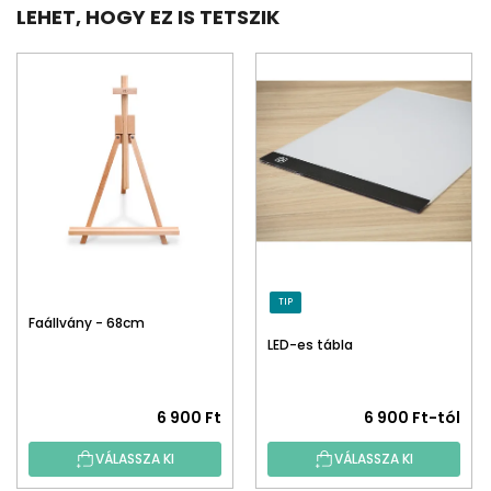
LEHET, HOGY EZ IS TETSZIK
TIP
Faállvány - 68cm
LED-es tábla
6 900 Ft
6 900 Ft-tól
VÁLASSZA KI
VÁLASSZA KI