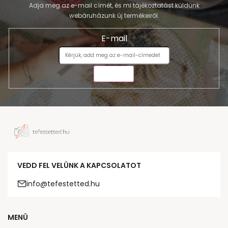
Adja meg az e-mail címét, és mi tájékoztatást küldünk
webáruházunk új termékeiről.
E-mail
KÜLDÉS
VEDD FEL VELÜNK A KAPCSOLATOT
info@tefestetted.hu
MENÜ