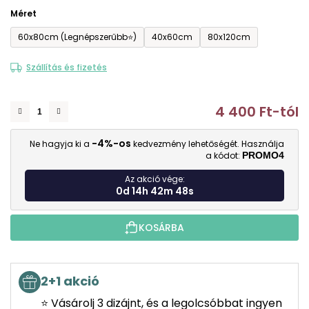
Méret
60x80cm (Legnépszerűbb⭐)
40x60cm
80x120cm
Szállítás és fizetés
4 400 Ft
-tól
E
-4%-os
Ne hagyja ki a
kedvezmény lehetőségét. Használja
a kódot:
PROMO4
Az akció vége:
0d 14h 42m 48s
KOSÁRBA
2+1 akció
⭐ Vásárolj 3 dizájnt, és a legolcsóbbat ingyen