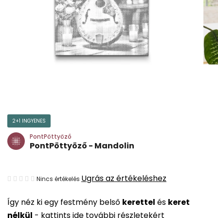
2+1 INGYENES
PontPöttyöző
PontPöttyöző - Mandolin
A
Ugrás az értékeléshez
Nincs értékelés
termék
Így néz ki egy festmény belső
kerettel
és
keret
átlagos
nélkül
-
kattints ide további részletekért
értékelése