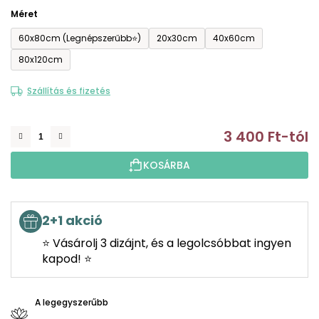
Méret
60x80cm (Legnépszerűbb⭐)
20x30cm
40x60cm
80x120cm
Szállítás és fizetés
3 400 Ft
-tól
E
KOSÁRBA
2+1 akció
⭐ Vásárolj 3 dizájnt, és a legolcsóbbat ingyen
kapod! ⭐
A legegyszerűbb