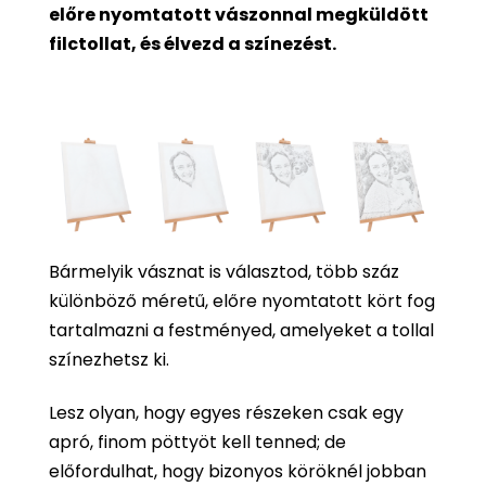
előre nyomtatott vászonnal megküldött
filctollat, és élvezd a színezést.
Bármelyik vásznat is választod, több száz
különböző méretű, előre nyomtatott kört fog
tartalmazni a festményed, amelyeket a tollal
színezhetsz ki.
Lesz olyan, hogy egyes részeken csak egy
apró, finom pöttyöt kell tenned; de
előfordulhat, hogy bizonyos köröknél jobban