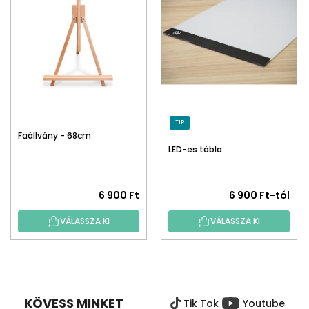
TIP
Faállvány - 68cm
LED-es tábla
6 900 Ft
6 900 Ft-tól
VÁLASSZA KI
VÁLASSZA KI
L
Á
B
KÖVESS MINKET
Tik Tok
Youtube
L