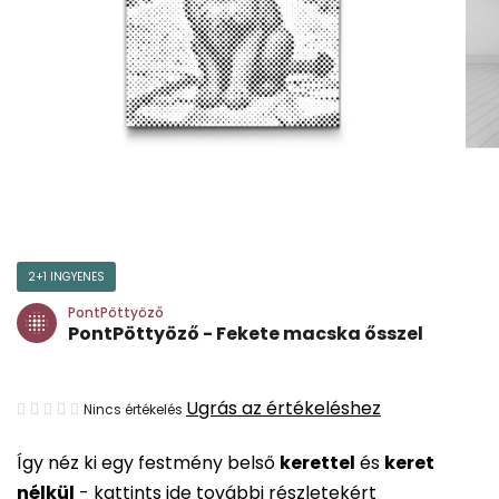
2+1 INGYENES
PontPöttyöző
PontPöttyöző - Fekete macska ősszel
A
Ugrás az értékeléshez
Nincs értékelés
termék
Így néz ki egy festmény belső
kerettel
és
keret
átlagos
nélkül
-
kattints ide további részletekért
értékelése