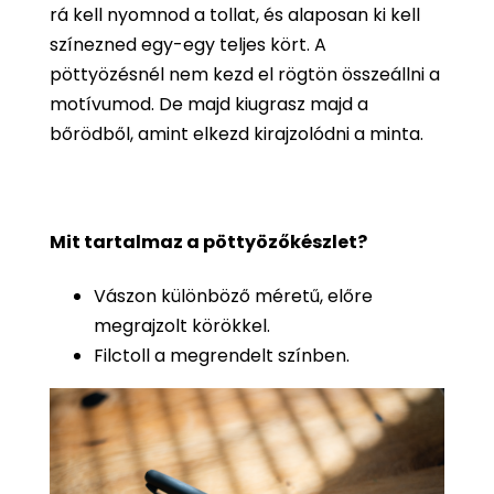
rá kell nyomnod a tollat, és alaposan ki kell
színezned egy-egy teljes kört. A
pöttyözésnél nem kezd el rögtön összeállni a
motívumod. De majd kiugrasz majd a
bőrödből, amint elkezd kirajzolódni a minta.
Mit tartalmaz a pöttyözőkészlet?
Vászon különböző méretű, előre
megrajzolt körökkel.
Filctoll a megrendelt színben.