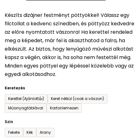
5-
Készíts dizájner festményt pöttyökkel! Válassz egy
ből
filctollat a kedvenc színedben, és pöttyözz kedvedre
0,0
az előre nyomtatott vászonra! Ha kerettel rendeled
csillag.
meg a képedet, már fel is akaszthatod a falra, ha
elkészült. Az biztos, hogy lenyűgöző művészi alkotást
kapsz a végén, akkor is, ha soha nem festettél még.
Minden egyes pöttyel egy lépéssel közelebb vagy az
egyedi alkotásodhoz.
Keretezés
Kerettel (Ajánlott👍)
Keret nélkül (csak a vászon)
Műanyagtáblával
Kartonlemezen
Szín
Fekete
Kék
Arany