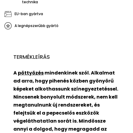
technika
EU-ban gyártva
A legnépszerűbb gyártó
TERMÉKLEÍRÁS
A
pöttyözés
mindenkinek szól. Alkalmat
ad arra, hogy pihenés közben gyönyörű
képeket alkothassunk színegyeztetéssel.
Nincsenek bonyolult módszerek, nem kell
megtanulnunk új rendszereket, és
felejtsük el a pepecselős eszközök
végeláthatatlan sorát is. Mindössze
annyi a dolgod, hogy megragadd az