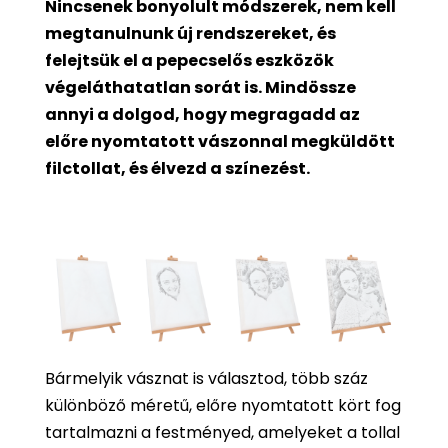
Nincsenek bonyolult módszerek, nem kell
megtanulnunk új rendszereket, és
felejtsük el a pepecselős eszközök
végeláthatatlan sorát is. Mindössze
annyi a dolgod, hogy megragadd az
előre nyomtatott vászonnal megküldött
filctollat, és élvezd a színezést.
Bármelyik vásznat is választod, több száz
különböző méretű, előre nyomtatott kört fog
tartalmazni a festményed, amelyeket a tollal