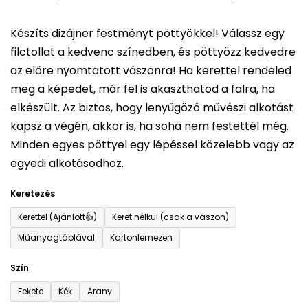
5-
Készíts dizájner festményt pöttyökkel! Válassz egy
ből
filctollat a kedvenc színedben, és pöttyözz kedvedre
0,0
az előre nyomtatott vászonra! Ha kerettel rendeled
csillag.
meg a képedet, már fel is akaszthatod a falra, ha
elkészült. Az biztos, hogy lenyűgöző művészi alkotást
kapsz a végén, akkor is, ha soha nem festettél még.
Minden egyes pöttyel egy lépéssel közelebb vagy az
egyedi alkotásodhoz.
Keretezés
Kerettel (Ajánlott👍)
Keret nélkül (csak a vászon)
Műanyagtáblával
Kartonlemezen
Szín
Fekete
Kék
Arany