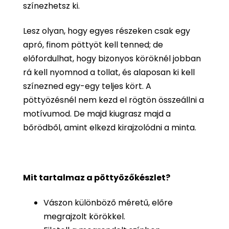
színezhetsz ki.
Lesz olyan, hogy egyes részeken csak egy
apró, finom pöttyöt kell tenned; de
előfordulhat, hogy bizonyos köröknél jobban
rá kell nyomnod a tollat, és alaposan ki kell
színezned egy-egy teljes kört. A
pöttyözésnél nem kezd el rögtön összeállni a
motívumod. De majd kiugrasz majd a
bőrödből, amint elkezd kirajzolódni a minta.
Mit tartalmaz a pöttyözőkészlet?
Vászon különböző méretű, előre
megrajzolt körökkel.