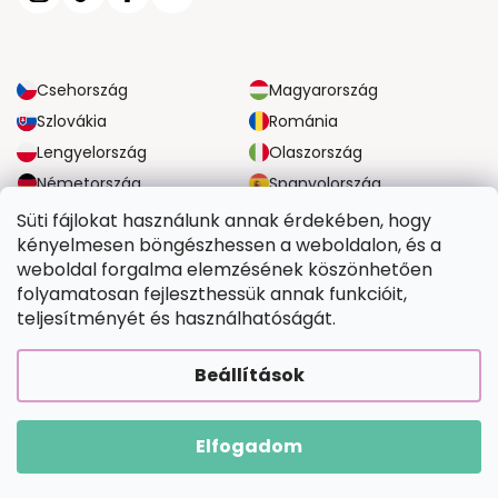
Csehország
Magyarország
Szlovákia
Románia
Lengyelország
Olaszország
Németország
Spanyolország
Nagy-Britannia
Ausztria
Süti fájlokat használunk annak érdekében, hogy
kényelmesen böngészhessen a weboldalon, és a
weboldal forgalma elemzésének köszönhetően
MEGBÍZHATÓ SZÁLLÍTÁSI LEHETŐSÉGEK
folyamatosan fejleszthessük annak funkcióit,
teljesítményét és használhatóságát.
BIZTONSÁGOS FIZETÉSI LEHETŐSÉGEK
Beállítások
Elfogadom
Copyright 2026
Tefestetted.hu
. Minden jog fenntartva.
Shoptet Premium készítette
|
Upravilo
FV STUDIO