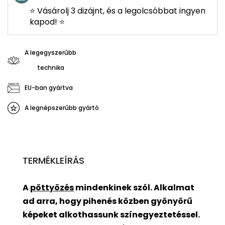
⭐ Vásárolj 3 dizájnt, és a legolcsóbbat ingyen
kapod! ⭐
A legegyszerűbb
technika
EU-ban gyártva
A legnépszerűbb gyártó
TERMÉKLEÍRÁS
A
pöttyözés
mindenkinek szól. Alkalmat
ad arra, hogy pihenés közben gyönyörű
képeket alkothassunk színegyeztetéssel.