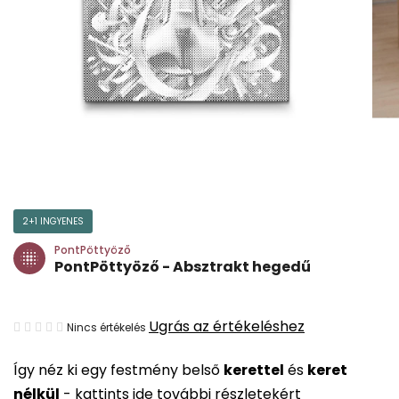
2+1 INGYENES
PontPöttyöző
PontPöttyöző - Absztrakt hegedű
A
Ugrás az értékeléshez
Nincs értékelés
termék
Így néz ki egy festmény belső
kerettel
és
keret
átlagos
nélkül
-
kattints ide további részletekért
értékelése