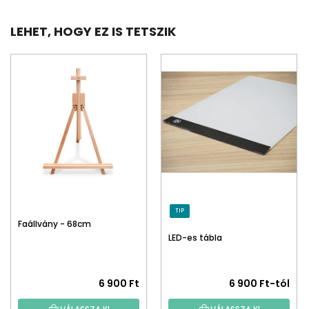
LEHET, HOGY EZ IS TETSZIK
TIP
Faállvány - 68cm
LED-es tábla
6 900 Ft
6 900 Ft-tól