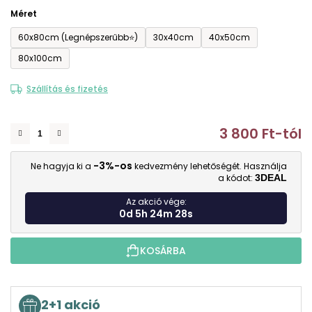
Méret
60x80cm (Legnépszerűbb⭐)
30x40cm
40x50cm
80x100cm
Szállítás és fizetés
3 800 Ft
-tól
E
-3%-os
Ne hagyja ki a
kedvezmény lehetőségét. Használja
a kódot:
3DEAL
Az akció vége:
0d 5h 24m 28s
KOSÁRBA
2+1 akció