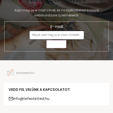
Adja meg az e-mail címét, és mi tájékoztatást küldünk
webáruházunk új termékeiről.
E-mail
KÜLDÉS
VEDD FEL VELÜNK A KAPCSOLATOT
info@tefestetted.hu