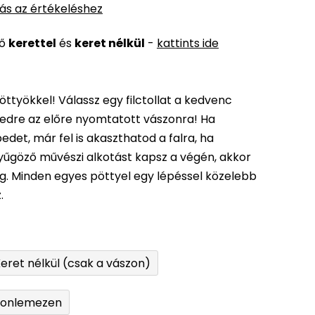
ás az értékeléshez
ső
kerettel
és
keret nélkül
-
kattints ide
öttyökkel! Válassz egy filctollat a kedvenc
edre az előre nyomtatott vászonra! Ha
det, már fel is akaszthatod a falra, ha
enyűgöző művészi alkotást kapsz a végén, akkor
ég. Minden egyes pöttyel egy lépéssel közelebb
.
eret nélkül (csak a vászon)
tonlemezen