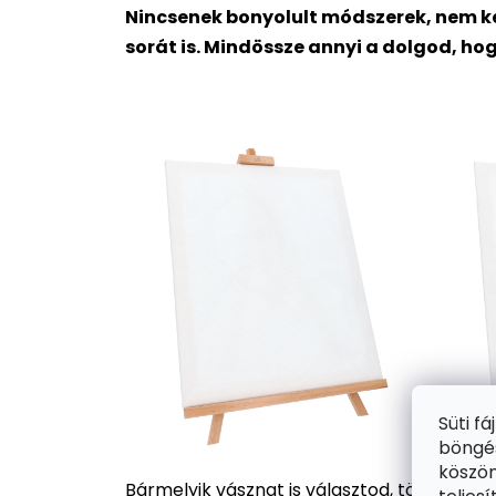
Nincsenek bonyolult módszerek, nem ke
sorát is. Mindössze annyi a dolgod, ho
Süti f
böngés
köszön
Bármelyik vásznat is választod, több száz