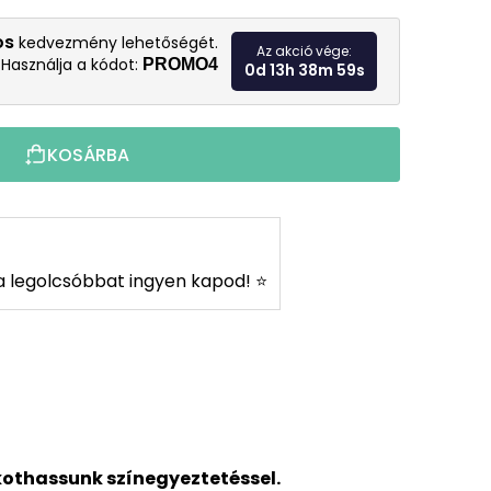
Egységár:
os
kedvezmény lehetőségét.
Az akció vége:
Használja a kódot:
PROMO4
0d 13h 38m 58s
KOSÁRBA
s a legolcsóbbat ingyen kapod! ⭐
kothassunk színegyeztetéssel.