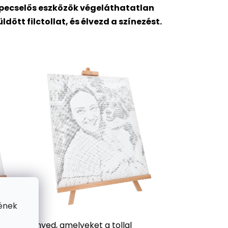
pepecselős eszközök végeláthatatlan
tt filctollat, és élvezd a színezést.
ének
 a festményed, amelyeket a tollal