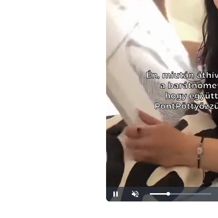
Loaded
:
Unmute
100.00%