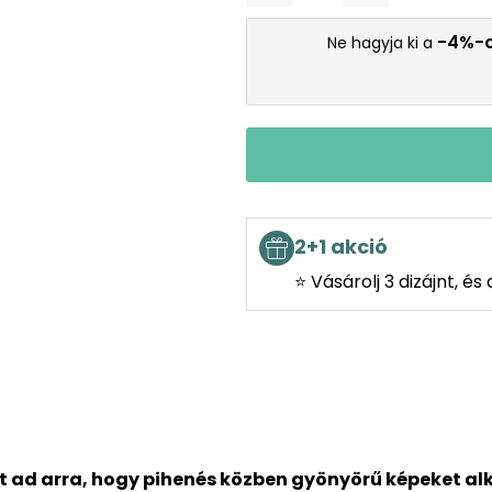
-4%-
Ne hagyja ki a
2+1 akció
⭐ Vásárolj 3 dizájnt, é
t ad arra, hogy pihenés közben gyönyörű képeket al