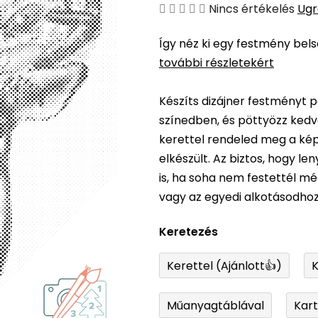
A
Nincs értékelés
Ugr
termék
Így néz ki egy festmény bel
átlagos
további részletekért
értékelése
5-
Készíts dizájner festményt p
ből
színedben, és pöttyözz kedv
0,0
kerettel rendeled meg a képe
csillag.
elkészült. Az biztos, hogy l
is, ha soha nem festettél m
vagy az egyedi alkotásodhoz
Keretezés
Kerettel (Ajánlott👍)
K
Műanyagtáblával
Kar