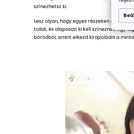
teljes
színezhetsz ki.
Beá
Lesz olyan, hogy egyes részeken csak egy 
tollat, és alaposan ki kell színezned egy-
bőrödből, amint elkezd kirajzolódni a mint