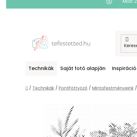
Most 
Ugrás
a
fő
tartalomhoz
Technikák
Saját fotó alapján
Inspiráció
Kezdőlap
/
Technikák
/
PontPöttyöző
/
Mintafestményeink
/