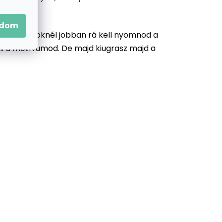
adom
zonyos köröknél jobban rá kell nyomnod a
llni a motívumod. De majd kiugrasz majd a