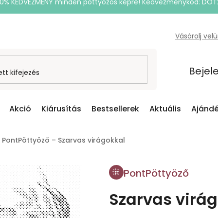
20% KEDVEZMÉNY minden pöttyözős képre! Kedvezménykód: DOT
Vásárolj vel
Bejel
Akció
Kiárusítás
Bestsellerek
Aktuális
Ajándé
PontPöttyöző – Szarvas virágokkal
PontPöttyöző
Szarvas virá