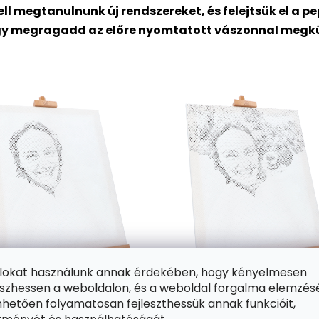
ll megtanulnunk új rendszereket, és felejtsük el a 
gy megragadd az előre nyomtatott vászonnal megküldö
ájlokat használunk annak érdekében, hogy kényelmesen
zhessen a weboldalon, és a weboldal forgalma elemzés
hetően folyamatosan fejleszthessük annak funkcióit,
 különböző méretű, előre nyomtatott kört fog tartalmazni