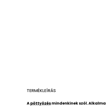
TERMÉKLEÍRÁS
A
pöttyözés
mindenkinek szól. Alkalma