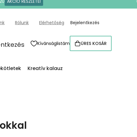
20
AKCIÓ RÉSZLETEI
ünk
Rólunk
Elérhetőség
Bejelentkezés
entkezés
Kívánságlistám
ÜRES KOSÁR
KOSÁR
kötletek
Kreatív kalauz
gokkal