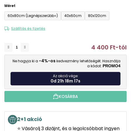
Méret
60x80cm (Legnépszerűbb⭐)
40x60cm
80x120cm
Szállítás és fizetés
4 400 Ft
-tól
E
-4%-os
Ne hagyja ki a
kedvezmény lehetőségét. Használja
a kódot:
PROMO4
Az akció vége:
0d 21h 18m 16s
KOSÁRBA
2+1 akció
⭐ Vásárolj 3 dizájnt, és a legolcsóbbat ingyen