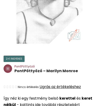
2+1 INGYENES
PontPöttyöző
PontPöttyöző – Marilyn Monroe
A
Ugrás az értékeléshez
Nincs értékelés
termék
Így néz ki egy festmény belső
kerettel
és
keret
átlagos
nélkül
-
kattints ide további részletekért
értékelése