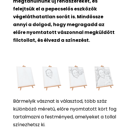
megtanulnunk új rendszereket, és
felejtsük el a pepecselős eszközök
végeláthatatlan sorát is. Mindössze
annyi a dolgod, hogy megragadd az
előre nyomtatott vászonnal megküldött
filctollat, és élvezd a színezést.
Bármelyik vásznat is választod, több száz
különböző méretű, előre nyomtatott kört fog
tartalmazni a festményed, amelyeket a tollal
színezhetsz ki.