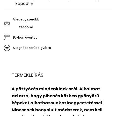
kapod! ⭐
A legegyszerűbb
technika
EU-ban gyártva
A legnépszerűbb gyártó
TERMÉKLEÍRÁS
A
pöttyözés
mindenkinek szól. Alkalmat
ad arra, hogy pihenés közben gyönyörű
képeket alkothassunk színegyeztetéssel.
Nincsenek bonyolult módszerek, nem kell