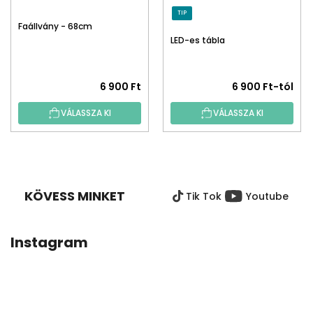
TIP
Faállvány - 68cm
LED-es tábla
6 900 Ft
6 900 Ft-tól
VÁLASSZA KI
VÁLASSZA KI
L
Á
B
KÖVESS MINKET
Tik Tok
Youtube
L
É
C
Instagram