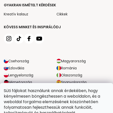
GYAKRAN ISMÉTELT KÉRDÉSEK
Kreatív kalauz
Cikkek
KÖVESS MINKET ÉS INSPIRÁLÓDJ
Csehország
Magyarország
Szlovákia
Románia
Lengyelország
Olaszország
Németország
Spanyolország
Nagy-Britannia
Ausztria
Süti fájlokat használunk annak érdekében, hogy
kényelmesen böngészhessen a weboldalon, és a
weboldal forgalma elemzésének köszönhetően
MEGBÍZHATÓ SZÁLLÍTÁSI LEHETŐSÉGEK
folyamatosan fejleszthessük annak funkcióit,
teljesítményét és használhatóságát.