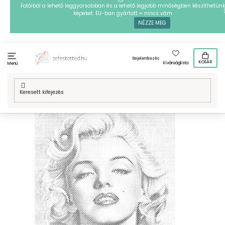
Ugrás
Fotóiból a lehető leggyorsabban és a lehető legjobb minőségben készíthetünk
képeket. EU-ban gyártott = nincs vám
a
NÉZZE MEG
fő
tartalomhoz
Bejelentkezés
KOSÁR
Kívánságlista
Menü
Kezdőlap
/
Technikák
/
PontPöttyöző
/
Mintafestményeink
/
PontPöttyöző – Marilyn Monroe