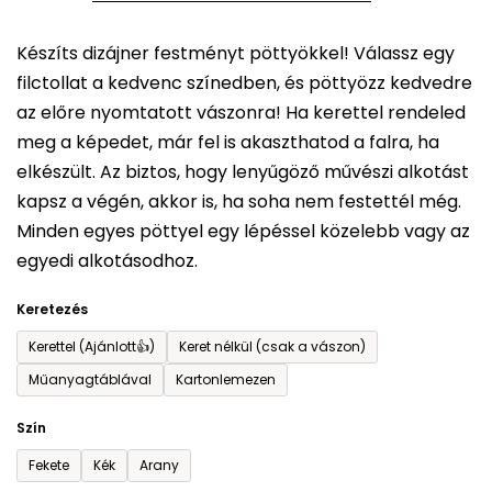
5-
Készíts dizájner festményt pöttyökkel! Válassz egy
ből
filctollat a kedvenc színedben, és pöttyözz kedvedre
0,0
az előre nyomtatott vászonra! Ha kerettel rendeled
csillag.
meg a képedet, már fel is akaszthatod a falra, ha
elkészült. Az biztos, hogy lenyűgöző művészi alkotást
kapsz a végén, akkor is, ha soha nem festettél még.
Minden egyes pöttyel egy lépéssel közelebb vagy az
egyedi alkotásodhoz.
Keretezés
Kerettel (Ajánlott👍)
Keret nélkül (csak a vászon)
Műanyagtáblával
Kartonlemezen
Szín
Fekete
Kék
Arany