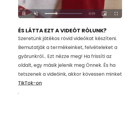
Loaded
:
Unmute
100.00%
ÉS LÁTTA EZT A VIDEÓT RÓLUNK?
Szeretünk játékos rövid videókat készíteni.
Bemutatják a termékeinket, felvételeket a
gyárunkról... Ezt nézze meg! Ha frissíti az
oldalt, egy másik jelenik meg Önnek. És ha
tetszenek a videóink, akkor kövessen minket
TikTok-on
.