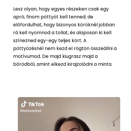
Lesz olyan, hogy egyes részeken csak egy
apró, finom pöttyöt kell tenned; de
előfordulhat, hogy bizonyos köröknél jobban
rá kell nyomnod a tollat, és alaposan ki kell
színezned egy-egy teljes kört. A
pöttyözésnél nem kezd el rögtön összeállni a
motívumod. De majd kiugrasz majd a
bőrödből, amint elkezd kirajzolódni a minta.