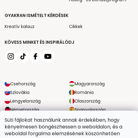
GYAKRAN ISMÉTELT KÉRDÉSEK
Kreatív kalauz
Cikkek
KÖVESS MINKET ÉS INSPIRÁLÓDJ
Csehország
Magyarország
Szlovákia
Románia
Lengyelország
Olaszország
Németország
Spanyolország
Nagy-Britannia
Ausztria
Süti fájlokat használunk annak érdekében, hogy
kényelmesen böngészhessen a weboldalon, és a
weboldal forgalma elemzésének köszönhetően
MEGBÍZHATÓ SZÁLLÍTÁSI LEHETŐSÉGEK