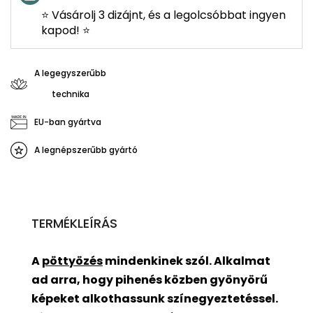
⭐ Vásárolj 3 dizájnt, és a legolcsóbbat ingyen
kapod! ⭐
A legegyszerűbb
technika
EU-ban gyártva
A legnépszerűbb gyártó
TERMÉKLEÍRÁS
A
pöttyözés
mindenkinek szól. Alkalmat
ad arra, hogy pihenés közben gyönyörű
képeket alkothassunk színegyeztetéssel.