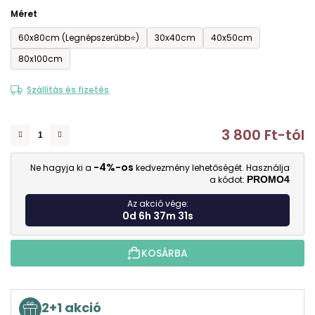
Méret
60x80cm (Legnépszerűbb⭐)
30x40cm
40x50cm
80x100cm
Szállítás és fizetés
3 800 Ft
-tól
E
-4%-os
Ne hagyja ki a
kedvezmény lehetőségét. Használja
a kódot:
PROMO4
Az akció vége:
0d 6h 37m 30s
KOSÁRBA
2+1 akció