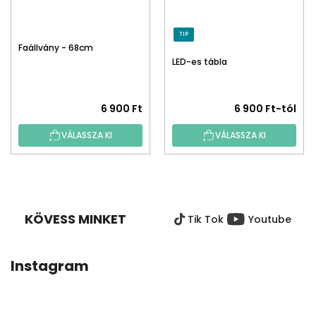
TIP
Faállvány - 68cm
LED-es tábla
6 900 Ft
6 900 Ft-tól
VÁLASSZA KI
VÁLASSZA KI
L
Á
B
KÖVESS MINKET
Tik Tok
Youtube
L
É
C
Instagram