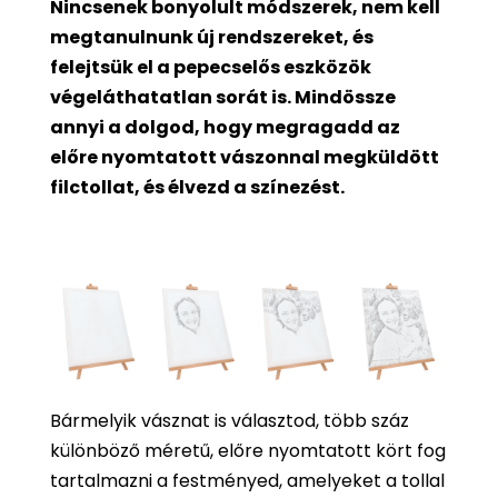
Nincsenek bonyolult módszerek, nem kell
megtanulnunk új rendszereket, és
felejtsük el a pepecselős eszközök
végeláthatatlan sorát is. Mindössze
annyi a dolgod, hogy megragadd az
előre nyomtatott vászonnal megküldött
filctollat, és élvezd a színezést.
Bármelyik vásznat is választod, több száz
különböző méretű, előre nyomtatott kört fog
tartalmazni a festményed, amelyeket a tollal