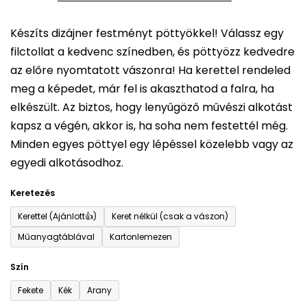
5-
Készíts dizájner festményt pöttyökkel! Válassz egy
ből
filctollat a kedvenc színedben, és pöttyözz kedvedre
0,0
az előre nyomtatott vászonra! Ha kerettel rendeled
csillag.
meg a képedet, már fel is akaszthatod a falra, ha
elkészült. Az biztos, hogy lenyűgöző művészi alkotást
kapsz a végén, akkor is, ha soha nem festettél még.
Minden egyes pöttyel egy lépéssel közelebb vagy az
egyedi alkotásodhoz.
Keretezés
Kerettel (Ajánlott👍)
Keret nélkül (csak a vászon)
Műanyagtáblával
Kartonlemezen
Szín
Fekete
Kék
Arany