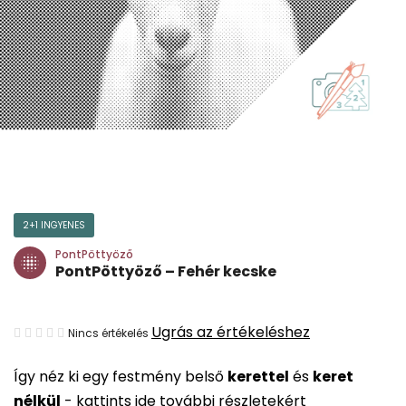
2+1 INGYENES
PontPöttyöző
PontPöttyöző – Fehér kecske
A
Ugrás az értékeléshez
Nincs értékelés
termék
Így néz ki egy festmény belső
kerettel
és
keret
átlagos
nélkül
-
kattints ide további részletekért
értékelése