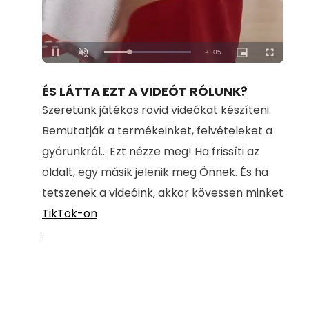
Loaded
:
Unmute
100.00%
ÉS LÁTTA EZT A VIDEÓT RÓLUNK?
Szeretünk játékos rövid videókat készíteni.
Bemutatják a termékeinket, felvételeket a
gyárunkról... Ezt nézze meg! Ha frissíti az
oldalt, egy másik jelenik meg Önnek. És ha
tetszenek a videóink, akkor kövessen minket
TikTok-on
.