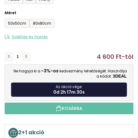
Méret
50x50cm
80x80cm
Szállítás és fizetés
4 600 Ft
-tól
E
-3%-os
Ne hagyja ki a
kedvezmény lehetőségét. Használja
a kódot:
3DEAL
Az akció vége:
0d 2h 17m 29s
KOSÁRBA
2+1 akció