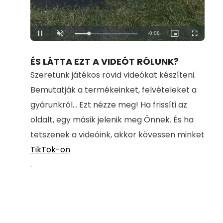
Loaded
:
Unmute
100.00%
ÉS LÁTTA EZT A VIDEÓT RÓLUNK?
Szeretünk játékos rövid videókat készíteni.
Bemutatják a termékeinket, felvételeket a
gyárunkról... Ezt nézze meg! Ha frissíti az
oldalt, egy másik jelenik meg Önnek. És ha
tetszenek a videóink, akkor kövessen minket
TikTok-on
.