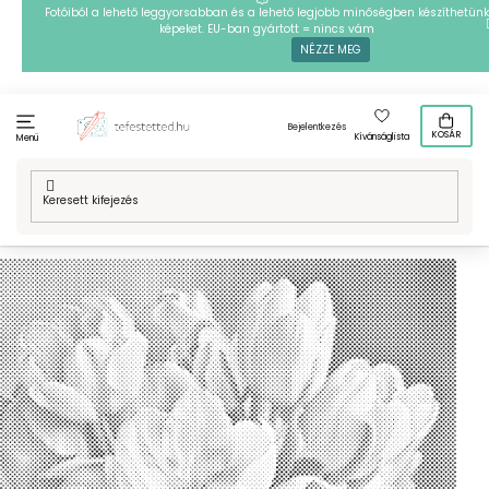
Ugrás
Fotóiból a lehető leggyorsabban és a lehető legjobb minőségben készíthetünk
képeket. EU-ban gyártott = nincs vám
a
NÉZZE MEG
fő
tartalomhoz
Bejelentkezés
KOSÁR
Kívánságlista
Menü
Kezdőlap
/
Technikák
/
PontPöttyöző
/
Mintafestményeink
/
Virágok
/
Díszvirágok
/
PontPöttyöző – Romantikus
tulipáncsokor