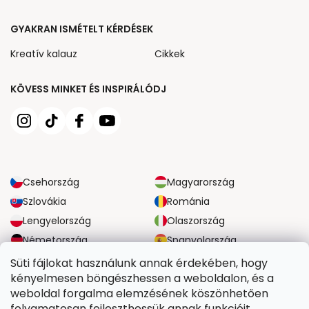
GYAKRAN ISMÉTELT KÉRDÉSEK
Kreatív kalauz
Cikkek
KÖVESS MINKET ÉS INSPIRÁLÓDJ
Csehország
Magyarország
Szlovákia
Románia
Lengyelország
Olaszország
Németország
Spanyolország
Nagy-Britannia
Ausztria
Süti fájlokat használunk annak érdekében, hogy
kényelmesen böngészhessen a weboldalon, és a
weboldal forgalma elemzésének köszönhetően
MEGBÍZHATÓ SZÁLLÍTÁSI LEHETŐSÉGEK
folyamatosan fejleszthessük annak funkcióit,