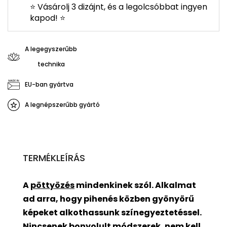
⭐ Vásárolj 3 dizájnt, és a legolcsóbbat ingyen
kapod! ⭐
A legegyszerűbb
technika
EU-ban gyártva
A legnépszerűbb gyártó
TERMÉKLEÍRÁS
A
pöttyözés
mindenkinek szól. Alkalmat
ad arra, hogy pihenés közben gyönyörű
képeket alkothassunk színegyeztetéssel.
Nincsenek bonyolult módszerek, nem kell