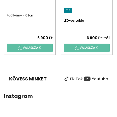
TIP
Faállvány - 68cm
LED-es tábla
6 900 Ft
6 900 Ft-tól
VÁLASSZA KI
VÁLASSZA KI
L
Á
B
KÖVESS MINKET
Tik Tok
Youtube
L
É
C
Instagram