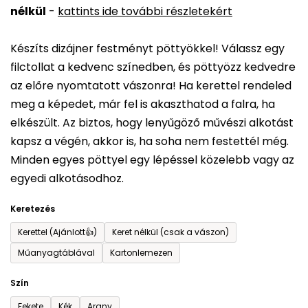
nélkül
-
kattints ide további részletekért
értékelése
5-
Készíts dizájner festményt pöttyökkel! Válassz egy
ből
filctollat a kedvenc színedben, és pöttyözz kedvedre
0,0
az előre nyomtatott vászonra! Ha kerettel rendeled
csillag.
meg a képedet, már fel is akaszthatod a falra, ha
elkészült. Az biztos, hogy lenyűgöző művészi alkotást
kapsz a végén, akkor is, ha soha nem festettél még.
Minden egyes pöttyel egy lépéssel közelebb vagy az
egyedi alkotásodhoz.
Keretezés
Kerettel (Ajánlott👍)
Keret nélkül (csak a vászon)
Műanyagtáblával
Kartonlemezen
Szín
Fekete
Kék
Arany