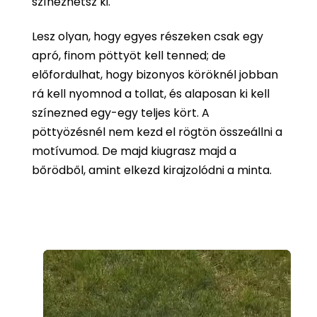
színezhetsz ki.
Lesz olyan, hogy egyes részeken csak egy
apró, finom pöttyöt kell tenned; de
előfordulhat, hogy bizonyos köröknél jobban
rá kell nyomnod a tollat, és alaposan ki kell
színezned egy-egy teljes kört. A
pöttyözésnél nem kezd el rögtön összeállni a
motívumod. De majd kiugrasz majd a
bőrödből, amint elkezd kirajzolódni a minta.