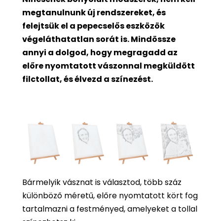
megtanulnunk új rendszereket, és
felejtsük el a pepecselős eszközök
végeláthatatlan sorát is. Mindössze
annyi a dolgod, hogy megragadd az
előre nyomtatott vászonnal megküldött
filctollat, és élvezd a színezést.
Bármelyik vásznat is választod, több száz
különböző méretű, előre nyomtatott kört fog
tartalmazni a festményed, amelyeket a tollal