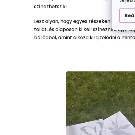
teljes
színezhetsz ki.
Beá
Lesz olyan, hogy egyes részeken csak egy 
tollat, és alaposan ki kell színezned egy-
bőrödből, amint elkezd kirajzolódni a mint