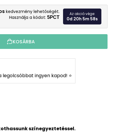
Egységár:
os
kedvezmény lehetőségét.
Az akció vége:
Használja a kódot:
5PCT
0d 20h 5m 57s
KOSÁRBA
s a legolcsóbbat ingyen kapod! ⭐
kothassunk színegyeztetéssel.