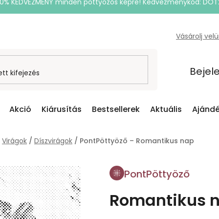
20% KEDVEZMÉNY minden pöttyözős képre! Kedvezménykód: DOT
Vásárolj vel
Bejel
Akció
Kiárusítás
Bestsellerek
Aktuális
Ajándé
Virágok
/
Díszvirágok
/
PontPöttyöző – Romantikus nap
PontPöttyöző
Romantikus 