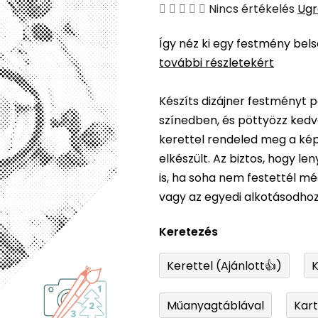
A
Nincs értékelés
Ugr
termék
Így néz ki egy festmény bel
átlagos
további részletekért
értékelése
5-
Készíts dizájner festményt p
ből
színedben, és pöttyözz kedv
0,0
kerettel rendeled meg a képe
csillag.
elkészült. Az biztos, hogy l
is, ha soha nem festettél m
vagy az egyedi alkotásodhoz
Keretezés
Kerettel (Ajánlott👍)
K
Műanyagtáblával
Kar