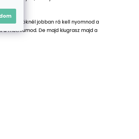
adom
zonyos köröknél jobban rá kell nyomnod a
llni a motívumod. De majd kiugrasz majd a