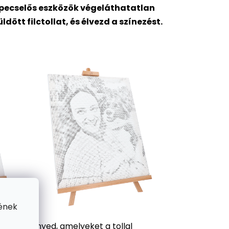
pepecselős eszközök végeláthatatlan
tt filctollat, és élvezd a színezést.
ének
 a festményed, amelyeket a tollal