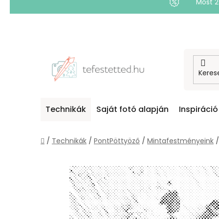
Most 
Ugrás
a
fő
tartalomhoz
Technikák
Saját fotó alapján
Inspiráció
Kezdőlap
/
Technikák
/
PontPöttyöző
/
Mintafestményeink
/