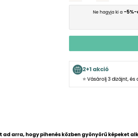
-5%-
Ne hagyja ki a
2+1 akció
⭐ Vásárolj 3 dizájnt, é
t ad arra, hogy pihenés közben gyönyörű képeket al