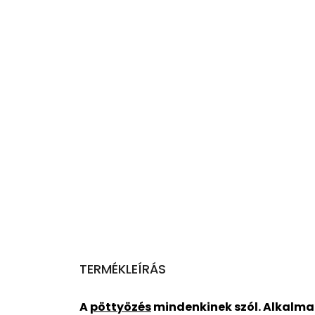
TERMÉKLEÍRÁS
A
pöttyözés
mindenkinek szól. Alkalma