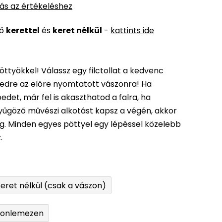
ás az értékeléshez
ső
kerettel
és
keret nélkül
-
kattints ide
öttyökkel! Válassz egy filctollat a kedvenc
edre az előre nyomtatott vászonra! Ha
det, már fel is akaszthatod a falra, ha
enyűgöző művészi alkotást kapsz a végén, akkor
ég. Minden egyes pöttyel egy lépéssel közelebb
.
eret nélkül (csak a vászon)
tonlemezen