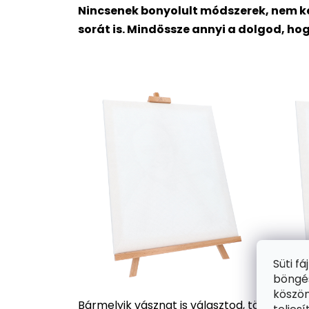
Nincsenek bonyolult módszerek, nem ke
sorát is. Mindössze annyi a dolgod, ho
Süti f
böngés
köszön
Bármelyik vásznat is választod, több száz