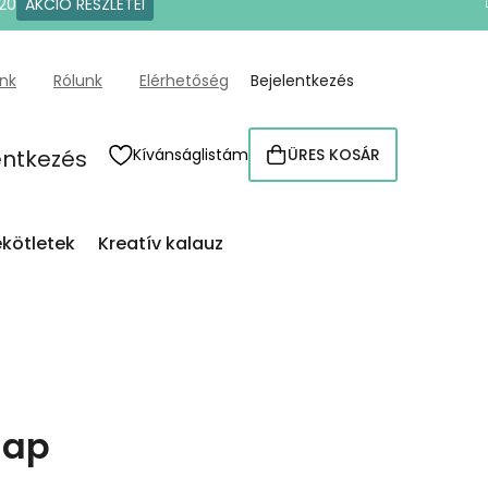
20
AKCIÓ RÉSZLETEI
ünk
Rólunk
Elérhetőség
Bejelentkezés
entkezés
Kívánságlistám
ÜRES KOSÁR
KOSÁR
kötletek
Kreatív kalauz
nap