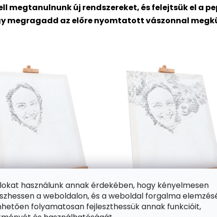
ll megtanulnunk új rendszereket, és felejtsük el a 
gy megragadd az előre nyomtatott vászonnal megküldö
ájlokat használunk annak érdekében, hogy kényelmesen
zhessen a weboldalon, és a weboldal forgalma elemzés
hetően folyamatosan fejleszthessük annak funkcióit,
 különböző méretű, előre nyomtatott kört fog tartalmazni