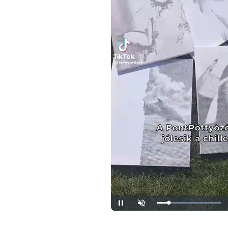
Loaded
:
Unmute
100.00%