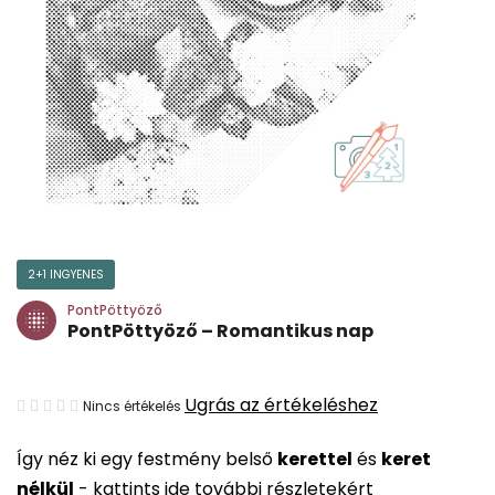
2+1 INGYENES
PontPöttyöző
PontPöttyöző – Romantikus nap
A
Ugrás az értékeléshez
Nincs értékelés
termék
Így néz ki egy festmény belső
kerettel
és
keret
átlagos
nélkül
-
kattints ide további részletekért
értékelése