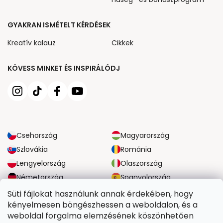
GYAKRAN ISMÉTELT KÉRDÉSEK
Kreatív kalauz
Cikkek
KÖVESS MINKET ÉS INSPIRÁLÓDJ
Csehország
Magyarország
Szlovákia
Románia
Lengyelország
Olaszország
Németország
Spanyolország
Nagy-Britannia
Ausztria
Süti fájlokat használunk annak érdekében, hogy
kényelmesen böngészhessen a weboldalon, és a
weboldal forgalma elemzésének köszönhetően
MEGBÍZHATÓ SZÁLLÍTÁSI LEHETŐSÉGEK