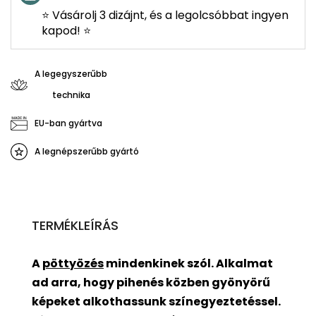
⭐ Vásárolj 3 dizájnt, és a legolcsóbbat ingyen
kapod! ⭐
A legegyszerűbb
technika
EU-ban gyártva
A legnépszerűbb gyártó
TERMÉKLEÍRÁS
A
pöttyözés
mindenkinek szól. Alkalmat
ad arra, hogy pihenés közben gyönyörű
képeket alkothassunk színegyeztetéssel.