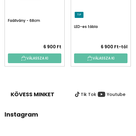
TIP
Faállvány - 68cm
LED-es tábla
6 900 Ft
6 900 Ft-tól
VÁLASSZA KI
VÁLASSZA KI
L
Á
B
KÖVESS MINKET
Tik Tok
Youtube
L
É
C
Instagram