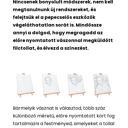
Nincsenek bonyolult módszerek, nem kell
megtanulnunk új rendszereket, és
felejtsük el a pepecselős eszközök
végeláthatatlan sorát is. Mindössze
annyi a dolgod, hogy megragadd az
előre nyomtatott vászonnal megküldött
filctollat, és élvezd a színezést.
Bármelyik vásznat is választod, több száz
különböző méretű, előre nyomtatott kört fog
tartalmazni a festményed, amelyeket a tollal