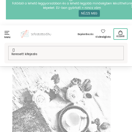
Ugrás
Fotóiból a lehető leggyorsabban és a lehető legjobb minőségben készíthetünk
képeket. EU-ban gyártott = nincs vám
a
NÉZZE MEG
fő
tartalomhoz
Bejelentkezés
KOSÁR
Kívánságlista
Menü
Kezdőlap
/
Technikák
/
PontPöttyöző
/
Mintafestményeink
/
Virágok
/
Díszvirágok
/
PontPöttyöző – Romantikus nap