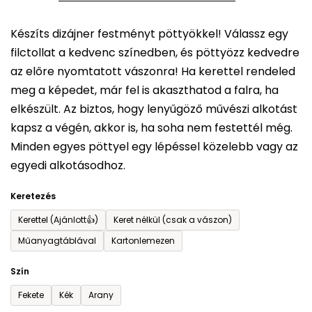
5-
Készíts dizájner festményt pöttyökkel! Válassz egy
ből
filctollat a kedvenc színedben, és pöttyözz kedvedre
0,0
az előre nyomtatott vászonra! Ha kerettel rendeled
csillag.
meg a képedet, már fel is akaszthatod a falra, ha
elkészült. Az biztos, hogy lenyűgöző művészi alkotást
kapsz a végén, akkor is, ha soha nem festettél még.
Minden egyes pöttyel egy lépéssel közelebb vagy az
egyedi alkotásodhoz.
Keretezés
Kerettel (Ajánlott👍)
Keret nélkül (csak a vászon)
Műanyagtáblával
Kartonlemezen
Szín
Fekete
Kék
Arany