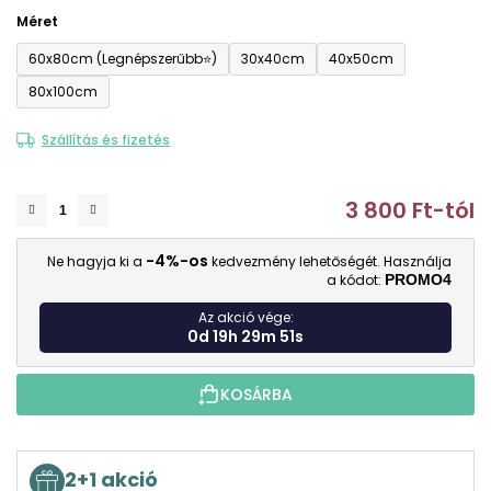
Méret
60x80cm (Legnépszerűbb⭐)
30x40cm
40x50cm
80x100cm
Szállítás és fizetés
3 800 Ft
-tól
E
-4%-os
Ne hagyja ki a
kedvezmény lehetőségét. Használja
a kódot:
PROMO4
Az akció vége:
0d 19h 29m 50s
KOSÁRBA
2+1 akció