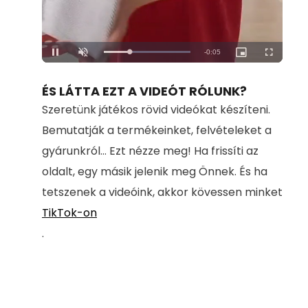
Loaded
:
Unmute
100.00%
ÉS LÁTTA EZT A VIDEÓT RÓLUNK?
Szeretünk játékos rövid videókat készíteni.
Bemutatják a termékeinket, felvételeket a
gyárunkról... Ezt nézze meg! Ha frissíti az
oldalt, egy másik jelenik meg Önnek. És ha
tetszenek a videóink, akkor kövessen minket
TikTok-on
.