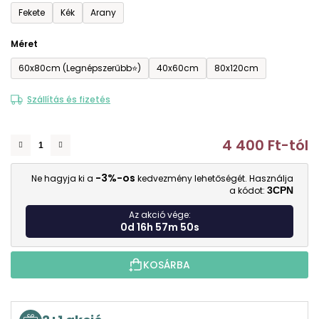
Fekete
Kék
Arany
Méret
60x80cm (Legnépszerűbb⭐)
40x60cm
80x120cm
Szállítás és fizetés
4 400 Ft
-tól
E
-3%-os
Ne hagyja ki a
kedvezmény lehetőségét. Használja
a kódot:
3CPN
Az akció vége:
0d 16h 57m 49s
KOSÁRBA