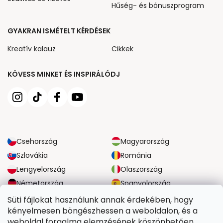
Hűség- és bónuszprogram
GYAKRAN ISMÉTELT KÉRDÉSEK
Kreatív kalauz
Cikkek
KÖVESS MINKET ÉS INSPIRÁLÓDJ
Csehország
Magyarország
Szlovákia
Románia
Lengyelország
Olaszország
Németország
Spanyolország
Nagy-Britannia
Ausztria
Süti fájlokat használunk annak érdekében, hogy
kényelmesen böngészhessen a weboldalon, és a
weboldal forgalma elemzésének köszönhetően