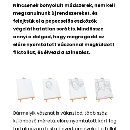
Nincsenek bonyolult módszerek, nem kell
megtanulnunk új rendszereket, és
felejtsük el a pepecselős eszközök
végeláthatatlan sorát is. Mindössze
annyi a dolgod, hogy megragadd az
előre nyomtatott vászonnal megküldött
filctollat, és élvezd a színezést.
Bármelyik vásznat is választod, több száz
különböző méretű, előre nyomtatott kört fog
tartalmazni a festményed, amelyeket a tollal