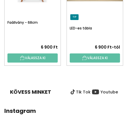
TIP
Faállvány - 68cm
LED-es tábla
6 900 Ft
6 900 Ft-tól
VÁLASSZA KI
VÁLASSZA KI
L
Á
B
KÖVESS MINKET
Tik Tok
Youtube
L
É
C
Instagram