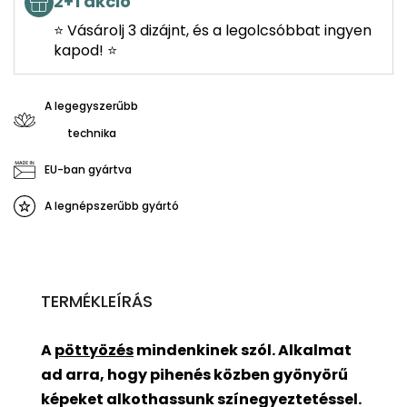
2+1 akció
⭐ Vásárolj 3 dizájnt, és a legolcsóbbat ingyen
kapod! ⭐
A legegyszerűbb
technika
EU-ban gyártva
A legnépszerűbb gyártó
TERMÉKLEÍRÁS
A
pöttyözés
mindenkinek szól. Alkalmat
ad arra, hogy pihenés közben gyönyörű
képeket alkothassunk színegyeztetéssel.