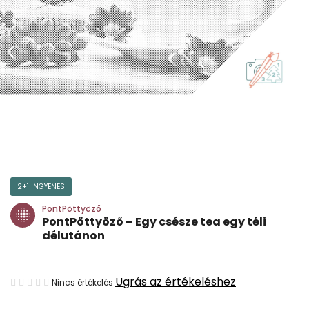
2+1 INGYENES
PontPöttyöző
PontPöttyöző – Egy csésze tea egy téli
délutánon
A
Ugrás az értékeléshez
Nincs értékelés
termék