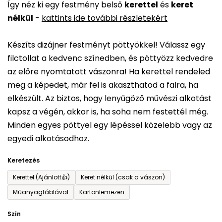
Így néz ki egy festmény belső
kerettel
és
keret
átlagos
nélkül
-
kattints ide további részletekért
értékelése
5-
Készíts dizájner festményt pöttyökkel! Válassz egy
ből
filctollat a kedvenc színedben, és pöttyözz kedvedre
0,0
az előre nyomtatott vászonra! Ha kerettel rendeled
csillag.
meg a képedet, már fel is akaszthatod a falra, ha
elkészült. Az biztos, hogy lenyűgöző művészi alkotást
kapsz a végén, akkor is, ha soha nem festettél még.
Minden egyes pöttyel egy lépéssel közelebb vagy az
egyedi alkotásodhoz.
Keretezés
Kerettel (Ajánlott👍)
Keret nélkül (csak a vászon)
Műanyagtáblával
Kartonlemezen
Szín