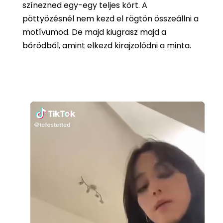
színezned egy-egy teljes kört. A
pöttyözésnél nem kezd el rögtön összeállni a
motívumod. De majd kiugrasz majd a
bőrödből, amint elkezd kirajzolódni a minta.