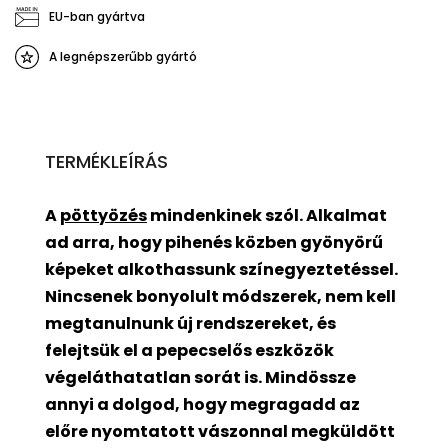
EU-ban gyártva
A legnépszerűbb gyártó
TERMÉKLEÍRÁS
A
pöttyözés
mindenkinek szól. Alkalmat
ad arra, hogy pihenés közben gyönyörű
képeket alkothassunk színegyeztetéssel.
Nincsenek bonyolult módszerek, nem kell
megtanulnunk új rendszereket, és
felejtsük el a pepecselős eszközök
végeláthatatlan sorát is. Mindössze
annyi a dolgod, hogy megragadd az
előre nyomtatott vászonnal megküldött