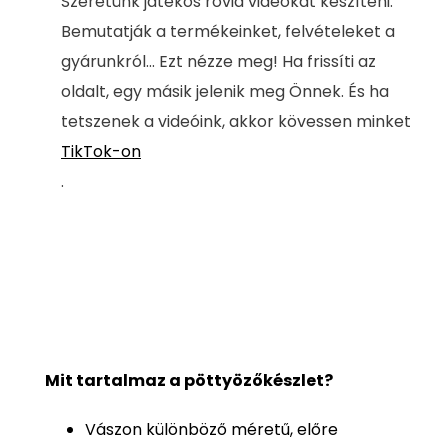
Szeretünk játékos rövid videókat készíteni.
Bemutatják a termékeinket, felvételeket a
gyárunkról... Ezt nézze meg! Ha frissíti az
oldalt, egy másik jelenik meg Önnek. És ha
tetszenek a videóink, akkor kövessen minket
TikTok-on
.
Mit tartalmaz a pöttyözőkészlet?
Vászon különböző méretű, előre