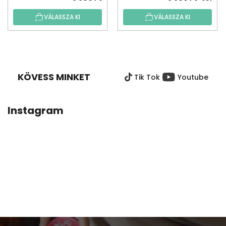
VÁLASSZA KI
VÁLASSZA KI
L
Á
B
KÖVESS MINKET
Tik Tok
Youtube
L
É
C
Instagram