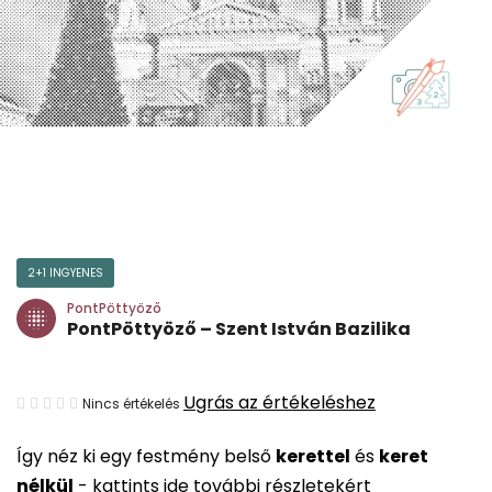
2+1 INGYENES
PontPöttyöző
PontPöttyöző – Szent István Bazilika
A
Ugrás az értékeléshez
Nincs értékelés
termék
Így néz ki egy festmény belső
kerettel
és
keret
átlagos
nélkül
-
kattints ide további részletekért
értékelése