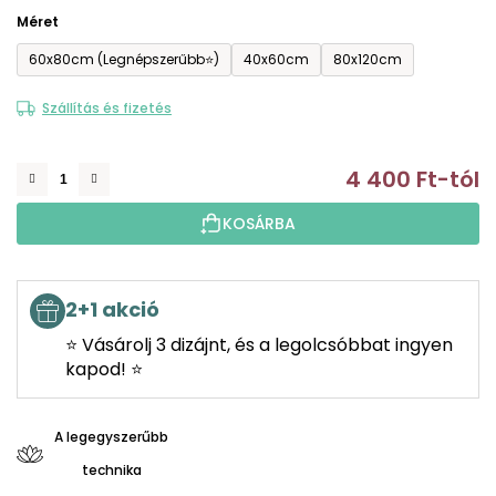
Méret
60x80cm (Legnépszerűbb⭐)
40x60cm
80x120cm
Szállítás és fizetés
4 400 Ft
-tól
E
KOSÁRBA
2+1 akció
⭐ Vásárolj 3 dizájnt, és a legolcsóbbat ingyen
kapod! ⭐
A legegyszerűbb
technika