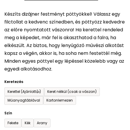
5-
Készíts dizájner festményt pöttyökkel! Válassz egy
ből
filctollat a kedvenc színedben, és pöttyözz kedvedre
0,0
az előre nyomtatott vászonra! Ha kerettel rendeled
csillag.
meg a képedet, már fel is akaszthatod a falra, ha
elkészült. Az biztos, hogy lenyűgöző művészi alkotást
kapsz a végén, akkor is, ha soha nem festettél még.
Minden egyes pöttyel egy lépéssel közelebb vagy az
egyedi alkotásodhoz.
Keretezés
Kerettel (Ajánlott👍)
Keret nélkül (csak a vászon)
Műanyagtáblával
Kartonlemezen
Szín
Fekete
Kék
Arany