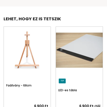
LEHET, HOGY EZ IS TETSZIK
TIP
Faállvány - 68cm
LED-es tábla
6 900 Ft
6 900 Ft-tól