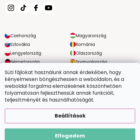
Csehország
Magyarország
Szlovákia
Románia
Lengyelország
Olaszország
Németország
Spanyolország
Nagy-Britannia
Ausztria
Süti fájlokat használunk annak érdekében, hogy
kényelmesen böngészhessen a weboldalon, és a
weboldal forgalma elemzésének köszönhetően
MEGBÍZHATÓ SZÁLLÍTÁSI LEHETŐSÉGEK
folyamatosan fejleszthessük annak funkcióit,
teljesítményét és használhatóságát.
BIZTONSÁGOS FIZETÉSI LEHETŐSÉGEK
Beállítások
Elfogadom
Copyright 2026
Tefestetted.hu
. Minden jog fenntartva.