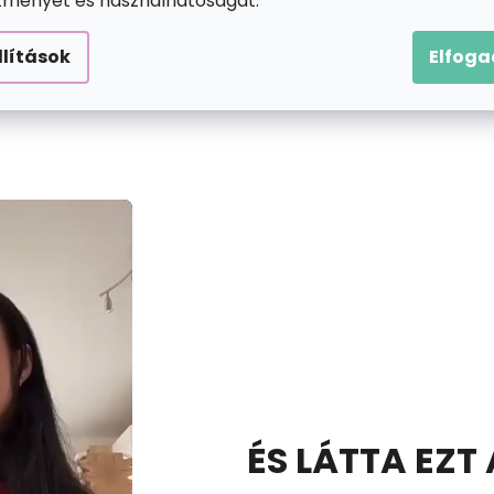
ítményét és használhatóságát.
apró, finom pöttyöt kell tenned; de előfordulhat, hogy bi
egy teljes kört. A pöttyözésnél nem kezd el rögtön összeá
llítások
Elfog
a.
ÉS LÁTTA EZT