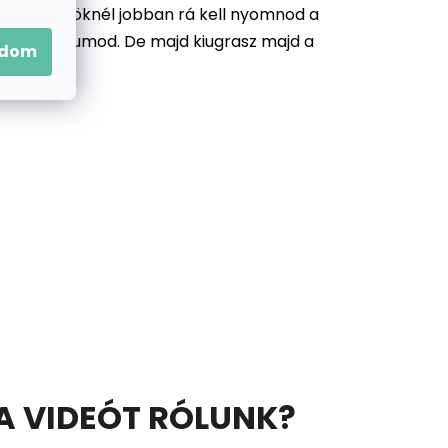
zonyos köröknél jobban rá kell nyomnod a
llni a motívumod. De majd kiugrasz majd a
adom
 A VIDEÓT RÓLUNK?