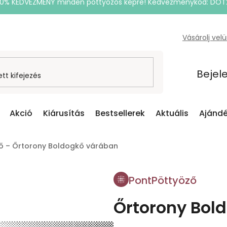
20% KEDVEZMÉNY minden pöttyözős képre! Kedvezménykód: DOT
Vásárolj vel
Bejel
Akció
Kiárusítás
Bestsellerek
Aktuális
Ajándé
ő – Őrtorony Boldogkő várában
PontPöttyöző
Őrtorony Bol