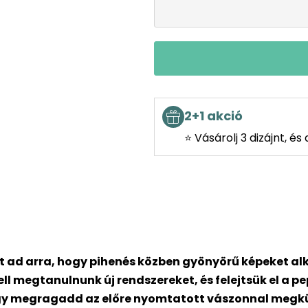
2+1 akció
⭐ Vásárolj 3 dizájnt, é
t ad arra, hogy pihenés közben gyönyörű képeket al
ll megtanulnunk új rendszereket, és felejtsük el a 
gy megragadd az előre nyomtatott vászonnal megküldö