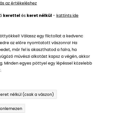
ás az értékeléshez
ső
kerettel
és
keret nélkül
-
kattints ide
öttyökkel! Válassz egy filctollat a kedvenc
edre az előre nyomtatott vászonra! Ha
det, már fel is akaszthatod a falra, ha
enyűgöző művészi alkotást kapsz a végén, akkor
ég. Minden egyes pöttyel egy lépéssel közelebb
.
eret nélkül (csak a vászon)
tonlemezen