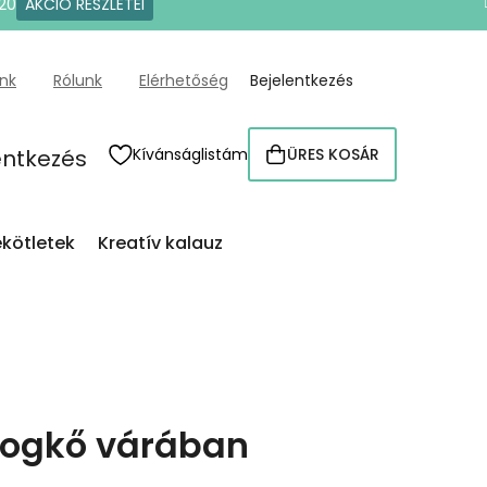
20
AKCIÓ RÉSZLETEI
ünk
Rólunk
Elérhetőség
Bejelentkezés
entkezés
Kívánságlistám
ÜRES KOSÁR
KOSÁR
kötletek
Kreatív kalauz
dogkő várában