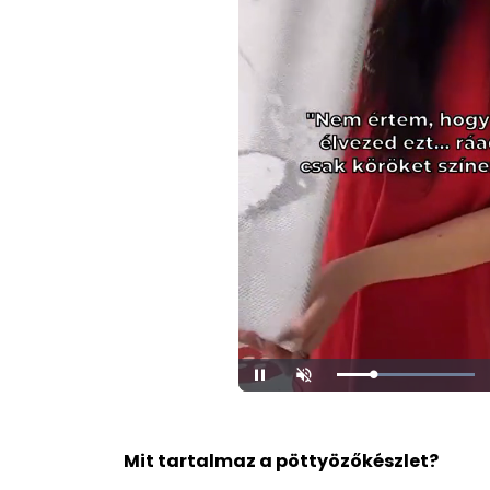
Loaded
:
Unmute
100.00%
Mit tartalmaz a pöttyözőkészlet?