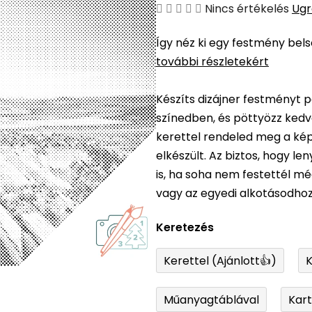
A
Nincs értékelés
Ugr
termék
Így néz ki egy festmény bel
átlagos
további részletekért
értékelése
5-
Készíts dizájner festményt p
ből
színedben, és pöttyözz kedv
0,0
kerettel rendeled meg a képe
csillag.
elkészült. Az biztos, hogy l
is, ha soha nem festettél m
vagy az egyedi alkotásodhoz
Keretezés
Kerettel (Ajánlott👍)
K
Műanyagtáblával
Kar