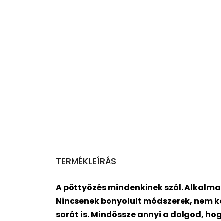
TERMÉKLEÍRÁS
A
pöttyözés
mindenkinek szól. Alkalma
Nincsenek bonyolult módszerek, nem ke
sorát is. Mindössze annyi a dolgod, ho