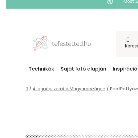
Most 
Ugrás
a
fő
tartalomhoz
Technikák
Saját fotó alapján
Inspiráció
Kezdőlap
/
A legnépszerűbb Magyarországon
/
PontPöttyöz