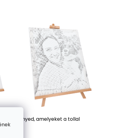
 a festményed, amelyeket a tollal
ének