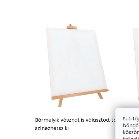
Süti f
Bármelyik vásznat is választod, több száz
böngés
színezhetsz ki.
köszön