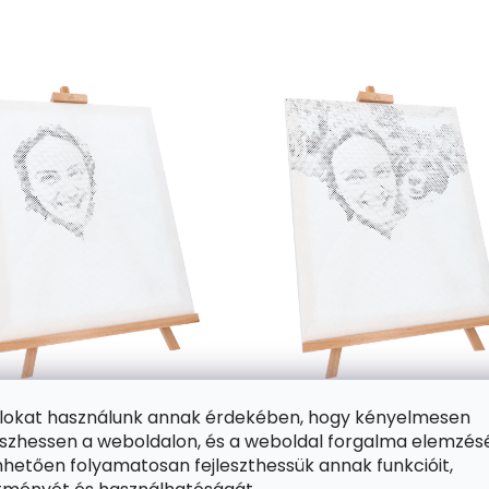
ájlokat használunk annak érdekében, hogy kényelmesen
 különböző méretű, előre nyomtatott kört fog tartalmazni
zhessen a weboldalon, és a weboldal forgalma elemzés
hetően folyamatosan fejleszthessük annak funkcióit,