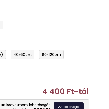
y
⭐)
40x60cm
80x120cm
4 400 Ft
-tól
Egységár:
-os
kedvezmény lehetőségét.
Az akció vége: