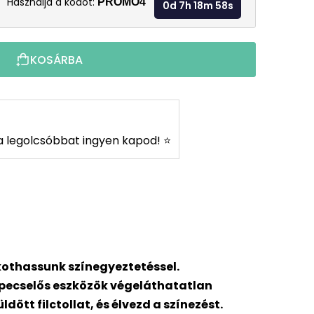
Használja a kódot:
PROMO4
0d 7h 18m 56s
KOSÁRBA
s a legolcsóbbat ingyen kapod! ⭐
kothassunk színegyeztetéssel.
pepecselős eszközök végeláthatatlan
tt filctollat, és élvezd a színezést.