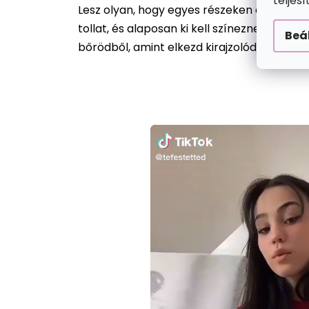
teljes
Lesz olyan, hogy egyes részeken csak egy 
tollat, és alaposan ki kell színezned egy-
Beá
bőrödből, amint elkezd kirajzolódni a mint