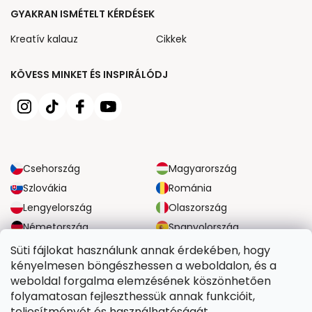
GYAKRAN ISMÉTELT KÉRDÉSEK
Kreatív kalauz
Cikkek
KÖVESS MINKET ÉS INSPIRÁLÓDJ
Csehország
Magyarország
Szlovákia
Románia
Lengyelország
Olaszország
Németország
Spanyolország
Nagy-Britannia
Ausztria
Süti fájlokat használunk annak érdekében, hogy
kényelmesen böngészhessen a weboldalon, és a
weboldal forgalma elemzésének köszönhetően
MEGBÍZHATÓ SZÁLLÍTÁSI LEHETŐSÉGEK
folyamatosan fejleszthessük annak funkcióit,
teljesítményét és használhatóságát.