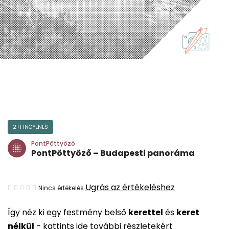
2+1 INGYENES
PontPöttyöző
PontPöttyöző – Budapesti panoráma
A
Ugrás az értékeléshez
Nincs értékelés
termék
Így néz ki egy festmény belső
kerettel
és
keret
átlagos
nélkül
-
kattints ide további részletekért
értékelése