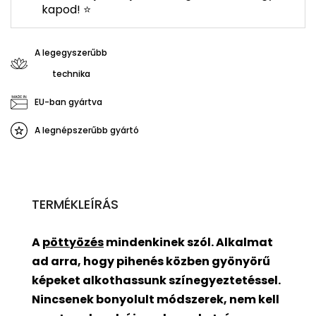
kapod! ⭐
A legegyszerűbb
technika
EU-ban gyártva
A legnépszerűbb gyártó
TERMÉKLEÍRÁS
A
pöttyözés
mindenkinek szól. Alkalmat
ad arra, hogy pihenés közben gyönyörű
képeket alkothassunk színegyeztetéssel.
Nincsenek bonyolult módszerek, nem kell