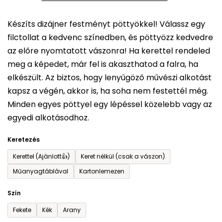
5-
Készíts dizájner festményt pöttyökkel! Válassz egy
ből
filctollat a kedvenc színedben, és pöttyözz kedvedre
0,0
az előre nyomtatott vászonra! Ha kerettel rendeled
csillag.
meg a képedet, már fel is akaszthatod a falra, ha
elkészült. Az biztos, hogy lenyűgöző művészi alkotást
kapsz a végén, akkor is, ha soha nem festettél még.
Minden egyes pöttyel egy lépéssel közelebb vagy az
egyedi alkotásodhoz.
Keretezés
Kerettel (Ajánlott👍)
Keret nélkül (csak a vászon)
Műanyagtáblával
Kartonlemezen
Szín
Fekete
Kék
Arany