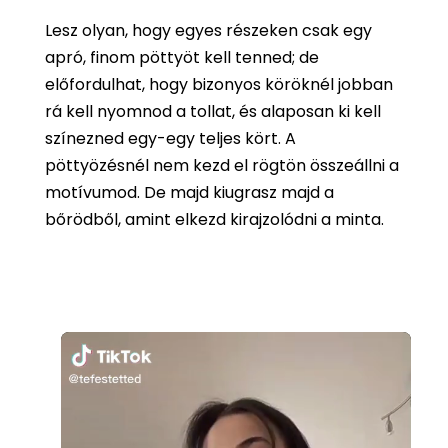
Lesz olyan, hogy egyes részeken csak egy
apró, finom pöttyöt kell tenned; de
előfordulhat, hogy bizonyos köröknél jobban
rá kell nyomnod a tollat, és alaposan ki kell
színezned egy-egy teljes kört. A
pöttyözésnél nem kezd el rögtön összeállni a
motívumod. De majd kiugrasz majd a
bőrödből, amint elkezd kirajzolódni a minta.