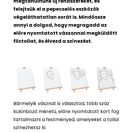
megtanulnunk új rendszereket, és
felejtsük el a pepecselős eszközök
végeláthatatlan sorát is. Mindössze
annyi a dolgod, hogy megragadd az
előre nyomtatott vászonnal megküldött
filctollat, és élvezd a színezést.
Bármelyik vásznat is választod, több száz
különböző méretű, előre nyomtatott kört fog
tartalmazni a festményed, amelyeket a tollal
színezhetsz ki.