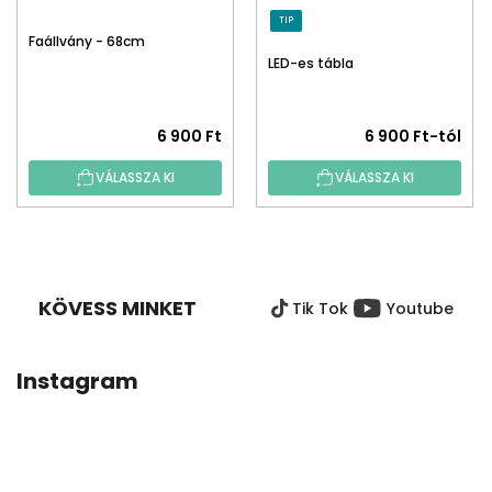
TIP
Faállvány - 68cm
LED-es tábla
6 900 Ft
6 900 Ft-tól
VÁLASSZA KI
VÁLASSZA KI
L
Á
B
KÖVESS MINKET
Tik Tok
Youtube
L
É
C
Instagram