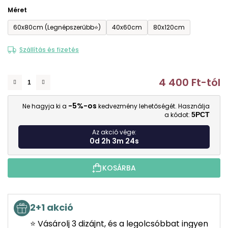
Méret
60x80cm (Legnépszerűbb⭐)
40x60cm
80x120cm
Szállítás és fizetés
4 400 Ft
-tól
E
-5%-os
Ne hagyja ki a
kedvezmény lehetőségét. Használja
a kódot:
5PCT
Az akció vége:
0d 2h 3m 23s
KOSÁRBA
2+1 akció
⭐ Vásárolj 3 dizájnt, és a legolcsóbbat ingyen