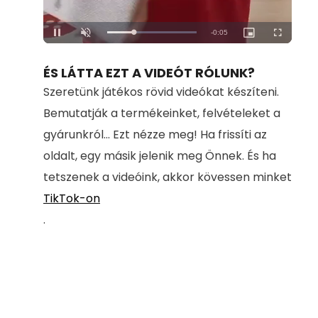
Loaded
:
Unmute
100.00%
ÉS LÁTTA EZT A VIDEÓT RÓLUNK?
Szeretünk játékos rövid videókat készíteni.
Bemutatják a termékeinket, felvételeket a
gyárunkról... Ezt nézze meg! Ha frissíti az
oldalt, egy másik jelenik meg Önnek. És ha
tetszenek a videóink, akkor kövessen minket
TikTok-on
.