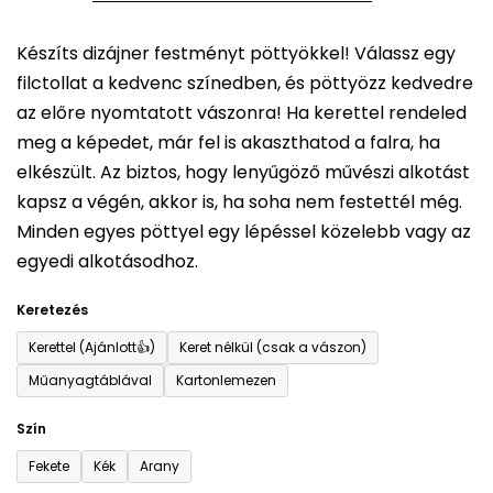
5-
Készíts dizájner festményt pöttyökkel! Válassz egy
ből
filctollat a kedvenc színedben, és pöttyözz kedvedre
0,0
az előre nyomtatott vászonra! Ha kerettel rendeled
csillag.
meg a képedet, már fel is akaszthatod a falra, ha
elkészült. Az biztos, hogy lenyűgöző művészi alkotást
kapsz a végén, akkor is, ha soha nem festettél még.
Minden egyes pöttyel egy lépéssel közelebb vagy az
egyedi alkotásodhoz.
Keretezés
Kerettel (Ajánlott👍)
Keret nélkül (csak a vászon)
Műanyagtáblával
Kartonlemezen
Szín
Fekete
Kék
Arany