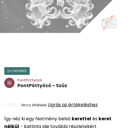
2+1 INGYENES
PontPöttyöző
PontPöttyöző – Szűz
A
Ugrás az értékeléshez
Nincs értékelés
termék
Így néz ki egy festmény belső
kerettel
és
keret
átlagos
nélkül
-
kattints ide további részletekért
értékelése