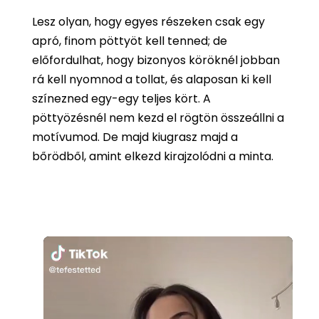
Lesz olyan, hogy egyes részeken csak egy
apró, finom pöttyöt kell tenned; de
előfordulhat, hogy bizonyos köröknél jobban
rá kell nyomnod a tollat, és alaposan ki kell
színezned egy-egy teljes kört. A
pöttyözésnél nem kezd el rögtön összeállni a
motívumod. De majd kiugrasz majd a
bőrödből, amint elkezd kirajzolódni a minta.