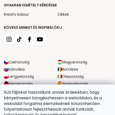
GYAKRAN ISMÉTELT KÉRDÉSEK
Kreatív kalauz
Cikkek
KÖVESS MINKET ÉS INSPIRÁLÓDJ
Csehország
Magyarország
Szlovákia
Románia
Lengyelország
Olaszország
Németország
Spanyolország
Nagy-Britannia
Ausztria
Süti fájlokat használunk annak érdekében, hogy
kényelmesen böngészhessen a weboldalon, és a
weboldal forgalma elemzésének köszönhetően
MEGBÍZHATÓ SZÁLLÍTÁSI LEHETŐSÉGEK
folyamatosan fejleszthessük annak funkcióit,
teljesítményét és használhatóságát.