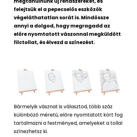
megtanulnunk új rendszereket, és
felejtsük el a pepecselős eszközök
végeláthatatlan sorát is. Mindössze
annyi a dolgod, hogy megragadd az
előre nyomtatott vászonnal megküldött
filctollat, és élvezd a színezést.
Bármelyik vásznat is választod, több száz
különböző méretű, előre nyomtatott kört fog
tartalmazni a festményed, amelyeket a tollal
színezhetsz ki.