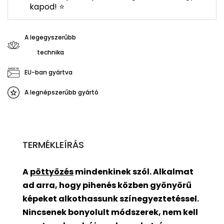
kapod! ⭐
A legegyszerűbb
technika
EU-ban gyártva
A legnépszerűbb gyártó
TERMÉKLEÍRÁS
A
pöttyözés
mindenkinek szól. Alkalmat
ad arra, hogy pihenés közben gyönyörű
képeket alkothassunk színegyeztetéssel.
Nincsenek bonyolult módszerek, nem kell