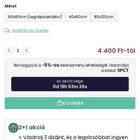
Méret
60x80cm (Legnépszerűbb⭐)
40x60cm
80x120cm
Szállítás és fizetés
4 400 Ft
-tól
E
-5%-os
Ne hagyja ki a
kedvezmény lehetőségét. Használja
a kódot:
5PCT
Az akció vége:
0d 19h 53m 25s
KOSÁRBA
2+1 akció
⭐ Vásárolj 3 dizájnt, és a legolcsóbbat ingyen