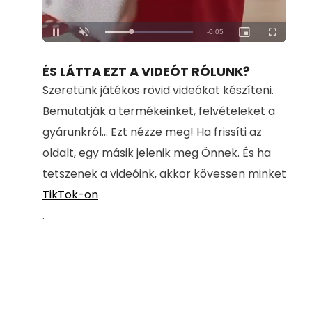
Loaded
:
Unmute
100.00%
ÉS LÁTTA EZT A VIDEÓT RÓLUNK?
Szeretünk játékos rövid videókat készíteni.
Bemutatják a termékeinket, felvételeket a
gyárunkról... Ezt nézze meg! Ha frissíti az
oldalt, egy másik jelenik meg Önnek. És ha
tetszenek a videóink, akkor kövessen minket
TikTok-on
.