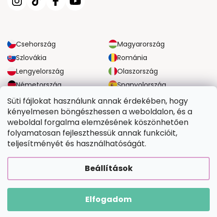
Csehország
Magyarország
Szlovákia
Románia
Lengyelország
Olaszország
Németország
Spanyolország
Nagy-Britannia
Ausztria
Süti fájlokat használunk annak érdekében, hogy
kényelmesen böngészhessen a weboldalon, és a
weboldal forgalma elemzésének köszönhetően
MEGBÍZHATÓ SZÁLLÍTÁSI LEHETŐSÉGEK
folyamatosan fejleszthessük annak funkcióit,
teljesítményét és használhatóságát.
BIZTONSÁGOS FIZETÉSI LEHETŐSÉGEK
Beállítások
Elfogadom
Copyright 2026
Tefestetted.hu
. Minden jog fenntartva.
Shoptet Premium készítette
|
Upravilo
FV STUDIO