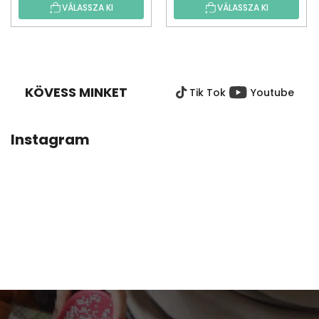
VÁLASSZA KI
VÁLASSZA KI
L
Á
B
KÖVESS MINKET
Tik Tok
Youtube
L
É
C
Instagram