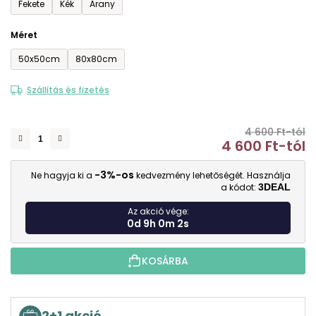
Fekete
Kék
Arany
Méret
50x50cm
80x80cm
Szállítás és fizetés
4 600 Ft-tól
4 600 Ft
-tól
E
-3%-os
Ne hagyja ki a
kedvezmény lehetőségét. Használja
a kódot:
3DEAL
Az akció vége:
0d 9h 0m 1s
KOSÁRBA
2+1 akció