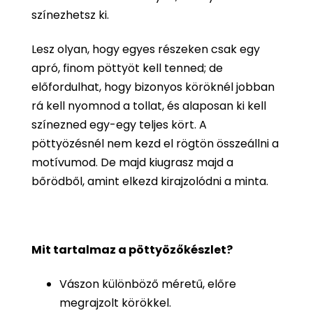
színezhetsz ki.
Lesz olyan, hogy egyes részeken csak egy
apró, finom pöttyöt kell tenned; de
előfordulhat, hogy bizonyos köröknél jobban
rá kell nyomnod a tollat, és alaposan ki kell
színezned egy-egy teljes kört. A
pöttyözésnél nem kezd el rögtön összeállni a
motívumod. De majd kiugrasz majd a
bőrödből, amint elkezd kirajzolódni a minta.
Mit tartalmaz a pöttyözőkészlet?
Vászon különböző méretű, előre
megrajzolt körökkel.