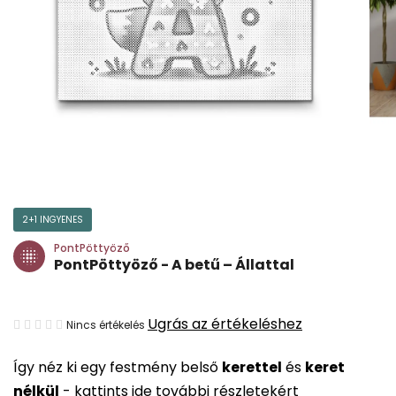
2+1 INGYENES
PontPöttyöző
PontPöttyöző - A betű – Állattal
A
Ugrás az értékeléshez
Nincs értékelés
termék
Így néz ki egy festmény belső
kerettel
és
keret
átlagos
nélkül
-
kattints ide további részletekért
értékelése