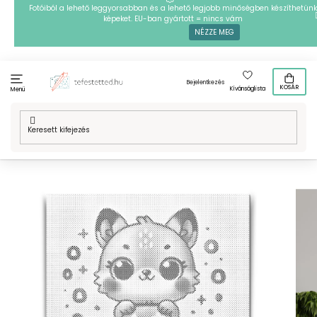
Ugrás
Fotóiból a lehető leggyorsabban és a lehető legjobb minőségben készíthetünk
képeket. EU-ban gyártott = nincs vám
a
NÉZZE MEG
fő
tartalomhoz
Bejelentkezés
KOSÁR
Kívánságlista
Menü
Kezdőlap
/
Technikák
/
PontPöttyöző
/
Mintafestményeink
/
Hobbi
/
PontPöttyöző - A betű – Állattal