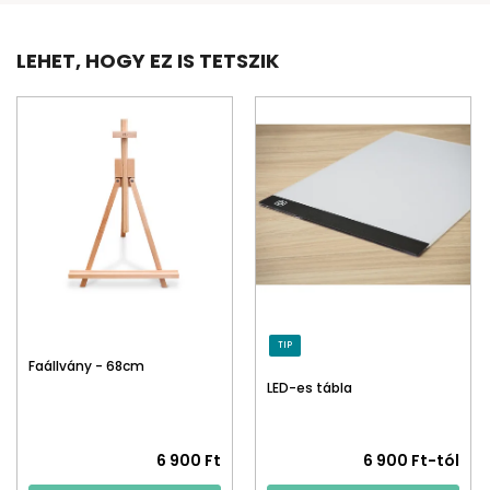
LEHET, HOGY EZ IS TETSZIK
TIP
Faállvány - 68cm
LED-es tábla
6 900 Ft
6 900 Ft-tól