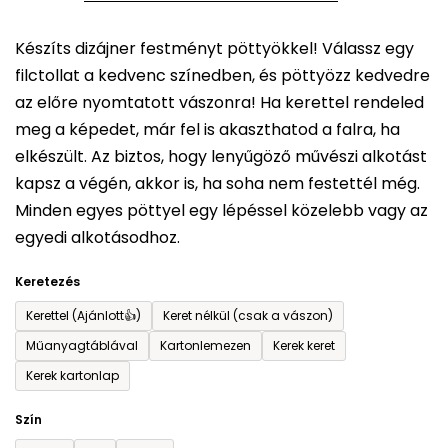
5-
Készíts dizájner festményt pöttyökkel! Válassz egy
ből
filctollat a kedvenc színedben, és pöttyözz kedvedre
0,0
az előre nyomtatott vászonra! Ha kerettel rendeled
csillag.
meg a képedet, már fel is akaszthatod a falra, ha
elkészült. Az biztos, hogy lenyűgöző művészi alkotást
kapsz a végén, akkor is, ha soha nem festettél még.
Minden egyes pöttyel egy lépéssel közelebb vagy az
egyedi alkotásodhoz.
Keretezés
Kerettel (Ajánlott👍)
Keret nélkül (csak a vászon)
Műanyagtáblával
Kartonlemezen
Kerek keret
Kerek kartonlap
Szín