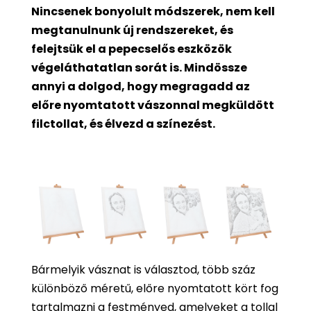
Nincsenek bonyolult módszerek, nem kell
megtanulnunk új rendszereket, és
felejtsük el a pepecselős eszközök
végeláthatatlan sorát is. Mindössze
annyi a dolgod, hogy megragadd az
előre nyomtatott vászonnal megküldött
filctollat, és élvezd a színezést.
Bármelyik vásznat is választod, több száz
különböző méretű, előre nyomtatott kört fog
tartalmazni a festményed, amelyeket a tollal