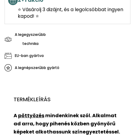
⭐ Vásárolj 3 dizájnt, és a legolcsóbbat ingyen
kapod! ⭐
A legegyszerűbb
technika
EU-ban gyártva
A legnépszerűbb gyártó
TERMÉKLEÍRÁS
A
pöttyözés
mindenkinek szól. Alkalmat
ad arra, hogy pihenés közben gyönyörű
képeket alkothassunk színegyeztetéssel.