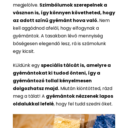
megjelölve.
Szimbólumok szerepelnek a
vásznon is, így könnyen követheted, hogy
az adott színű gyémánt hova való.
Nem
kell aggódnod afelől, hogy elfogynak a
gyémántok. A tasakban lévő mennyiség
bőségesen elegendő lesz, rá is számolunk
egy kicsit.
Küldünk egy
speciális tálcát is, amelyre a
gyémántokat ki tudod önteni, így a
gyémántozó tollal kényelmesen
dolgozhatsz majd.
Miután kiöntötted, rázd
meg a tálat! A
gyémántok nézzenek lapos
oldalukkal lefelé
, hogy fel tudd szedni őket.