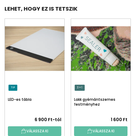
LEHET, HOGY EZ IS TETSZIK
TIP
3 + 1
LED-es tábla
Lakk gyémántszemes
festményhez
A
6 900 Ft-tól
1 600 Ft
termék
VÁLASSZA KI
VÁLASSZA KI
átlagos