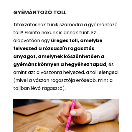
GYÉMÁNTOZÓ TOLL
Titokzatosnak tűnik számodra a gyémántozó
toll? Eleinte nekünk is annak tűnt. Ez
alapvetően egy
üreges toll, amelybe
felveszed a rózsaszín ragasztós
anyagot, amelynek köszönhetően a
gyémánt könnyen a hegyéhez tapad
, és
amint azt a vászonra helyezed, a toll elengedi
(mivel a vászon ragasztója erősebb, mint a
tollban lévő ragasztó).