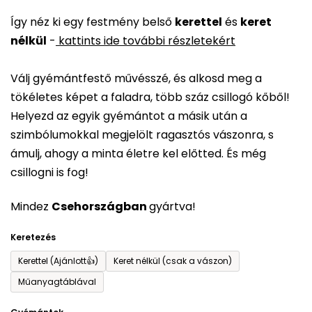
termék
Így néz ki egy festmény belső
kerettel
és
keret
átlagos
nélkül
-
kattints ide további részletekért
értékelése
5-
Válj gyémántfestő művésszé, és alkosd meg a
ből
tökéletes képet a faladra, több száz csillogó kőből!
0,0
Helyezd az egyik gyémántot a másik után a
csillag.
szimbólumokkal megjelölt ragasztós vászonra, s
ámulj, ahogy a minta életre kel előtted. És még
csillogni is fog!
Mindez
Csehországban
gyártva!
Keretezés
Kerettel (Ajánlott👍)
Keret nélkül (csak a vászon)
Műanyagtáblával