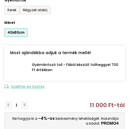
Gyémántok
Kerek
Négyzet alakú
Méret
40x80cm
Most ajándékba adjuk a termék mellé!
Gyémántozó toll - Fából készült tollheggyel 700
Ft értékben
Szállítás és fizetés
11 000 Ft
-tól
E
-4%-os
Ne hagyja ki a
kedvezmény lehetőségét. Használja
a kódot:
PROMO4