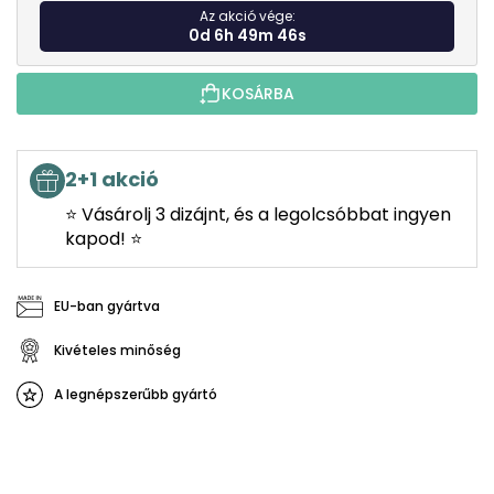
Az akció vége:
0d 6h 49m 45s
KOSÁRBA
2+1 akció
⭐ Vásárolj 3 dizájnt, és a legolcsóbbat ingyen
kapod! ⭐
EU-ban gyártva
Kivételes minőség
A legnépszerűbb gyártó