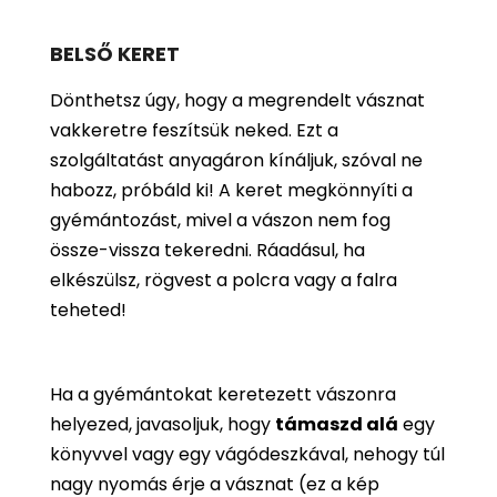
BELSŐ KERET
Dönthetsz úgy, hogy a megrendelt vásznat
vakkeretre feszítsük neked. Ezt a
szolgáltatást anyagáron kínáljuk, szóval ne
habozz, próbáld ki! A keret megkönnyíti a
gyémántozást, mivel a vászon nem fog
össze-vissza tekeredni. Ráadásul, ha
elkészülsz, rögvest a polcra vagy a falra
teheted!
Ha a gyémántokat keretezett vászonra
helyezed, javasoljuk, hogy
támaszd alá
egy
könyvvel vagy egy vágódeszkával, nehogy túl
nagy nyomás érje a vásznat (ez a kép