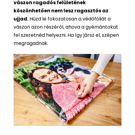
vászon ragadós felületének
köszönhetően nem lesz ragasztós az
ujjad.
Húzd le fokozatosan a védőfóliát a
vászon azon részéről, ahova a gyémántokat
fel szeretnéd helyezni. Ha így jársz el, szépen
megragadnak.