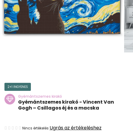
2+1 INGYENES
Gyémántszemes kirakó
Gyémántszemes kirakó - Vincent Van
Gogh – Csillagos éj és a macska
A
Ugrás az értékeléshez
Nincs értékelés