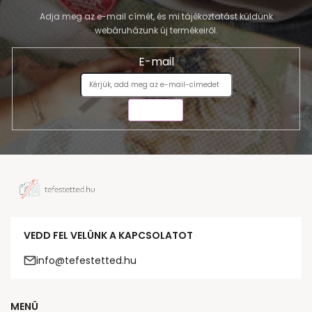
Adja meg az e-mail címét, és mi tájékoztatást küldünk
webáruházunk új termékeiről.
E-mail
KÜLDÉS
VEDD FEL VELÜNK A KAPCSOLATOT
info@tefestetted.hu
MENÜ