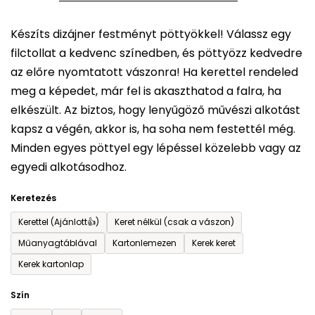
5-
Készíts dizájner festményt pöttyökkel! Válassz egy
ből
filctollat a kedvenc színedben, és pöttyözz kedvedre
0,0
az előre nyomtatott vászonra! Ha kerettel rendeled
csillag.
meg a képedet, már fel is akaszthatod a falra, ha
elkészült. Az biztos, hogy lenyűgöző művészi alkotást
kapsz a végén, akkor is, ha soha nem festettél még.
Minden egyes pöttyel egy lépéssel közelebb vagy az
egyedi alkotásodhoz.
Keretezés
Kerettel (Ajánlott👍)
Keret nélkül (csak a vászon)
Műanyagtáblával
Kartonlemezen
Kerek keret
Kerek kartonlap
Szín