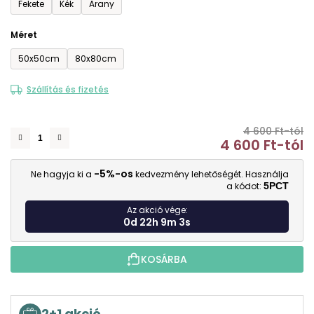
Fekete
Kék
Arany
Méret
50x50cm
80x80cm
Szállítás és fizetés
4 600 Ft-tól
4 600 Ft
-tól
E
-5%-os
Ne hagyja ki a
kedvezmény lehetőségét. Használja
a kódot:
5PCT
Az akció vége:
0d 22h 9m 3s
KOSÁRBA
2+1 akció