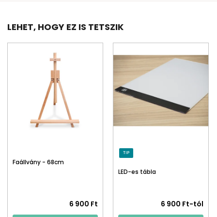
LEHET, HOGY EZ IS TETSZIK
TIP
Faállvány - 68cm
LED-es tábla
6 900 Ft
6 900 Ft-tól