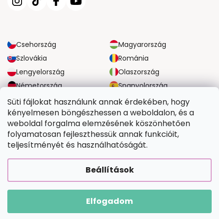
Csehország
Magyarország
Szlovákia
Románia
Lengyelország
Olaszország
Németország
Spanyolország
Nagy-Britannia
Ausztria
Süti fájlokat használunk annak érdekében, hogy
kényelmesen böngészhessen a weboldalon, és a
weboldal forgalma elemzésének köszönhetően
MEGBÍZHATÓ SZÁLLÍTÁSI LEHETŐSÉGEK
folyamatosan fejleszthessük annak funkcióit,
teljesítményét és használhatóságát.
BIZTONSÁGOS FIZETÉSI LEHETŐSÉGEK
Beállítások
Elfogadom
Copyright 2026
Tefestetted.hu
. Minden jog fenntartva.
Shoptet Premium készítette
|
Upravilo
FV STUDIO