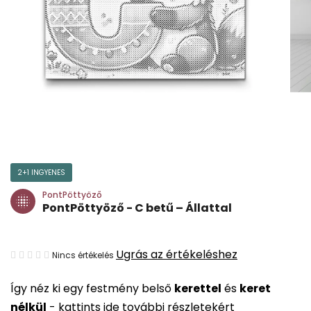
2+1 INGYENES
PontPöttyöző
PontPöttyöző - C betű – Állattal
A
Ugrás az értékeléshez
Nincs értékelés
termék
Így néz ki egy festmény belső
kerettel
és
keret
átlagos
nélkül
-
kattints ide további részletekért
értékelése