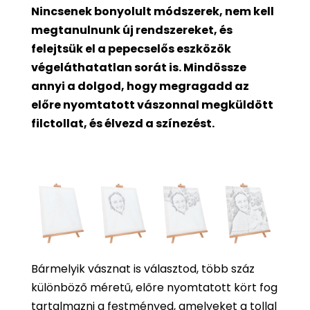
Nincsenek bonyolult módszerek, nem kell
megtanulnunk új rendszereket, és
felejtsük el a pepecselős eszközök
végeláthatatlan sorát is. Mindössze
annyi a dolgod, hogy megragadd az
előre nyomtatott vászonnal megküldött
filctollat, és élvezd a színezést.
Bármelyik vásznat is választod, több száz
különböző méretű, előre nyomtatott kört fog
tartalmazni a festményed, amelyeket a tollal