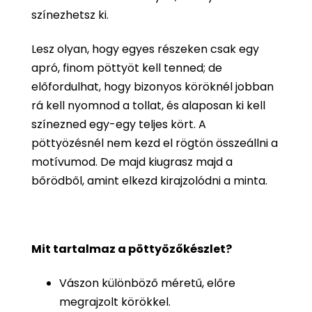
színezhetsz ki.
Lesz olyan, hogy egyes részeken csak egy
apró, finom pöttyöt kell tenned; de
előfordulhat, hogy bizonyos köröknél jobban
rá kell nyomnod a tollat, és alaposan ki kell
színezned egy-egy teljes kört. A
pöttyözésnél nem kezd el rögtön összeállni a
motívumod. De majd kiugrasz majd a
bőrödből, amint elkezd kirajzolódni a minta.
Mit tartalmaz a pöttyözőkészlet?
Vászon különböző méretű, előre
megrajzolt körökkel.