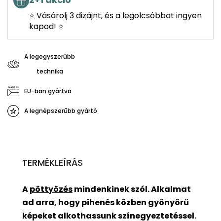
⭐ Vásárolj 3 dizájnt, és a legolcsóbbat ingyen
kapod! ⭐
A legegyszerűbb
technika
EU-ban gyártva
A legnépszerűbb gyártó
TERMÉKLEÍRÁS
A
pöttyözés
mindenkinek szól. Alkalmat
ad arra, hogy pihenés közben gyönyörű
képeket alkothassunk színegyeztetéssel.