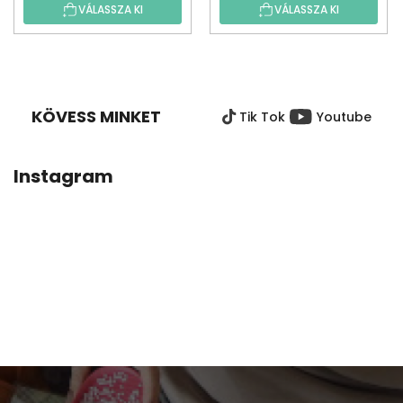
VÁLASSZA KI
VÁLASSZA KI
L
Á
B
KÖVESS MINKET
Tik Tok
Youtube
L
É
C
Instagram