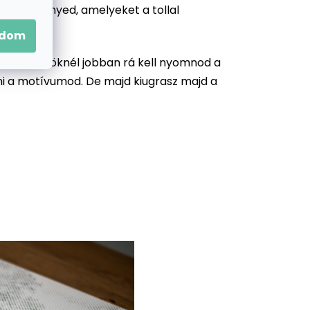
 a festményed, amelyeket a tollal
adom
zonyos köröknél jobban rá kell nyomnod a
llni a motívumod. De majd kiugrasz majd a