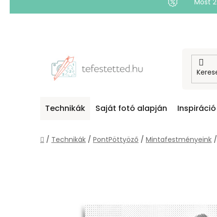
Most 
Ugrás
a
fő
tartalomhoz
Technikák
Saját fotó alapján
Inspiráció
Kezdőlap
/
Technikák
/
PontPöttyöző
/
Mintafestményeink
/