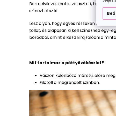
teljes
Bármelyik vásznat is választod, több száz
színezhetsz ki.
Beá
Lesz olyan, hogy egyes részeken csak egy 
tollat, és alaposan ki kell színezned egy-
bőrödből, amint elkezd kirajzolódni a mint
Mit tartalmaz a pöttyözőkészlet?
Vászon különböző méretű, előre megr
Filctoll a megrendelt színben.