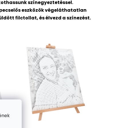
kothassunk színegyeztetéssel.
pepecselős eszközök végeláthatatlan
tt filctollat, és élvezd a színezést.
ének