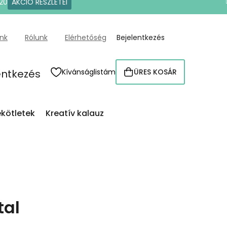
20
AKCIÓ RÉSZLETEI
ünk
Rólunk
Elérhetőség
Bejelentkezés
entkezés
Kívánságlistám
ÜRES KOSÁR
KOSÁR
kötletek
Kreatív kalauz
tal