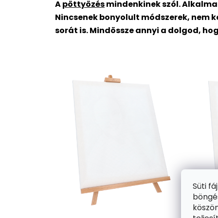
A
pöttyözés
mindenkinek szól. Alkalma
Nincsenek bonyolult módszerek, nem ke
sorát is. Mindössze annyi a dolgod, ho
Süti f
böngés
köszön