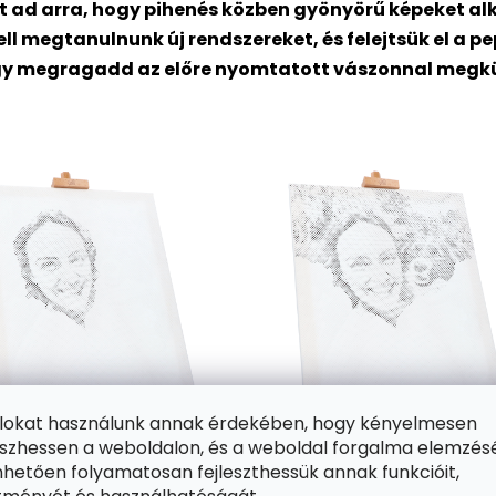
t ad arra, hogy pihenés közben gyönyörű képeket al
ll megtanulnunk új rendszereket, és felejtsük el a 
gy megragadd az előre nyomtatott vászonnal megküldö
ájlokat használunk annak érdekében, hogy kényelmesen
zhessen a weboldalon, és a weboldal forgalma elemzés
hetően folyamatosan fejleszthessük annak funkcióit,