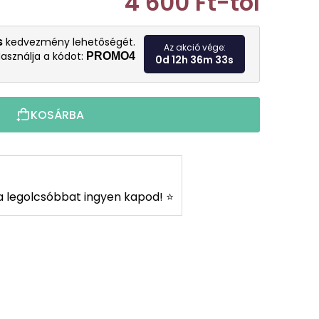
4 600 Ft
-tól
Egységár:
s
kedvezmény lehetőségét.
Az akció vége:
asználja a kódot:
PROMO4
0d 12h 36m 32s
KOSÁRBA
s a legolcsóbbat ingyen kapod! ⭐