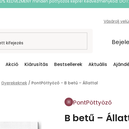
20% KEDVEZMÉNY minden pöttyözős képre! Kedvezménykód: DOT
Vásárolj vel
Bejel
Akció
Kiárusítás
Bestsellerek
Aktuális
Ajándé
Gyerekeknek
/
PontPöttyöző - B betű – Állattal
PontPöttyöző
B betű – Állat