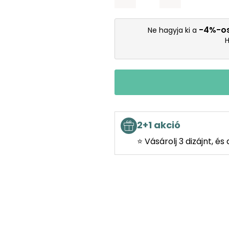
-4%-o
Ne hagyja ki a
H
2+1 akció
⭐ Vásárolj 3 dizájnt, é