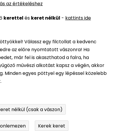
ás az értékeléshez
ső
kerettel
és
keret nélkül
-
kattints ide
öttyökkel! Válassz egy filctollat a kedvenc
edre az előre nyomtatott vászonra! Ha
det, már fel is akaszthatod a falra, ha
enyűgöző művészi alkotást kapsz a végén, akkor
ég. Minden egyes pöttyel egy lépéssel közelebb
.
eret nélkül (csak a vászon)
tonlemezen
Kerek keret