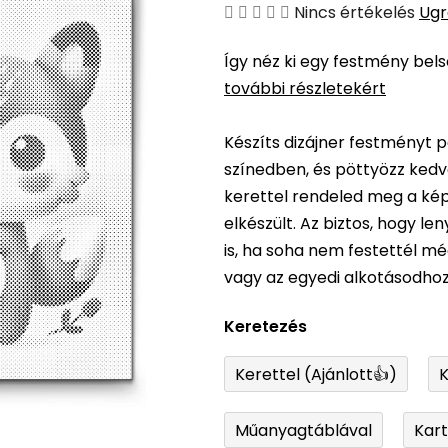
A
Nincs értékelés
Ugr
termék
Így néz ki egy festmény bel
átlagos
további részletekért
értékelése
5-
Készíts dizájner festményt p
ből
színedben, és pöttyözz kedv
0,0
kerettel rendeled meg a képe
csillag.
elkészült. Az biztos, hogy l
is, ha soha nem festettél m
vagy az egyedi alkotásodhoz
Keretezés
Kerettel (Ajánlott👍)
K
Műanyagtáblával
Kar