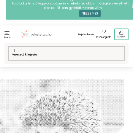
Ugrás
Fotóiból a lehető leggyorsabban és a lehető legjobb minőségben készíthetünk
képeket. EU-ban gyártott = nincs vám
a
NÉZZE MEG
fő
tartalomhoz
Bejelentkezés
KOSÁR
Kívánságlista
Menü
Kezdőlap
/
Technikák
/
PontPöttyöző
/
Mintafestményeink
/
Gyerekeknek
/
PontPöttyöző – Süni, az éjjeli állatka