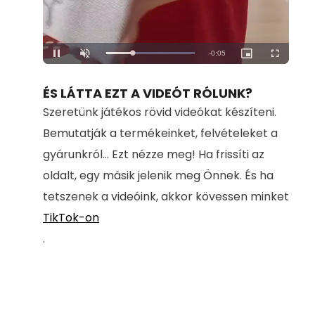
Loaded
:
Unmute
100.00%
ÉS LÁTTA EZT A VIDEÓT RÓLUNK?
Szeretünk játékos rövid videókat készíteni.
Bemutatják a termékeinket, felvételeket a
gyárunkról... Ezt nézze meg! Ha frissíti az
oldalt, egy másik jelenik meg Önnek. És ha
tetszenek a videóink, akkor kövessen minket
TikTok-on
.