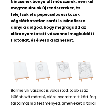
Nincsenek bonyolult módszerek, nem kell
megtanulnunk új rendszereket, és
felejtsük el a pepecselős eszközök
végeláthatatlan sorát is. Mindössze
annyi a dolgod, hogy megragadd az
előre nyomtatott vászonnal megküldött
filctollat, és élvezd a színezést.
Bármelyik vásznat is választod, több száz
különböző méretű, előre nyomtatott kört fog
tartalmazni a festményed, amelyeket a tollal