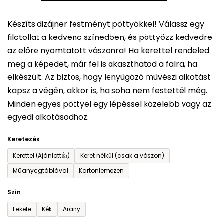
5-
Készíts dizájner festményt pöttyökkel! Válassz egy
ből
filctollat a kedvenc színedben, és pöttyözz kedvedre
0,0
az előre nyomtatott vászonra! Ha kerettel rendeled
csillag.
meg a képedet, már fel is akaszthatod a falra, ha
elkészült. Az biztos, hogy lenyűgöző művészi alkotást
kapsz a végén, akkor is, ha soha nem festettél még.
Minden egyes pöttyel egy lépéssel közelebb vagy az
egyedi alkotásodhoz.
Keretezés
Kerettel (Ajánlott👍)
Keret nélkül (csak a vászon)
Műanyagtáblával
Kartonlemezen
Szín
Fekete
Kék
Arany