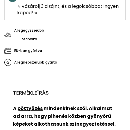
⭐ Vásárolj 3 dizájnt, és a legolcsóbbat ingyen
kapod! ⭐
A legegyszerűbb
technika
EU-ban gyártva
A legnépszerűbb gyártó
TERMÉKLEÍRÁS
A
pöttyözés
mindenkinek szól. Alkalmat
ad arra, hogy pihenés közben gyönyörű
képeket alkothassunk színegyeztetéssel.