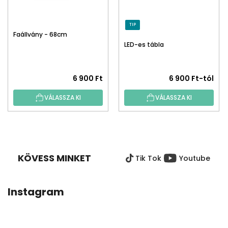
TIP
Faállvány - 68cm
LED-es tábla
6 900 Ft
6 900 Ft-tól
VÁLASSZA KI
VÁLASSZA KI
L
Á
B
KÖVESS MINKET
Tik Tok
Youtube
L
É
C
Instagram