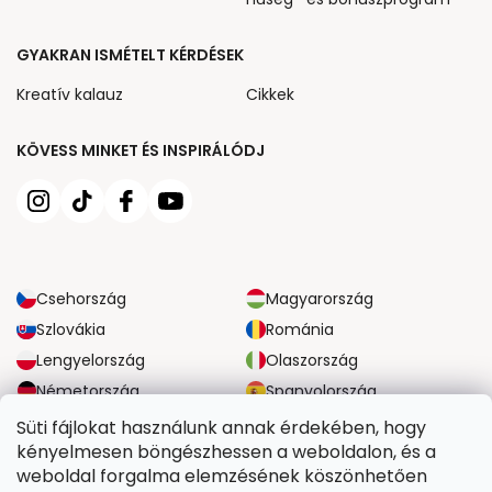
GYAKRAN ISMÉTELT KÉRDÉSEK
Kreatív kalauz
Cikkek
KÖVESS MINKET ÉS INSPIRÁLÓDJ
Csehország
Magyarország
Szlovákia
Románia
Lengyelország
Olaszország
Németország
Spanyolország
Nagy-Britannia
Ausztria
Süti fájlokat használunk annak érdekében, hogy
kényelmesen böngészhessen a weboldalon, és a
weboldal forgalma elemzésének köszönhetően
MEGBÍZHATÓ SZÁLLÍTÁSI LEHETŐSÉGEK