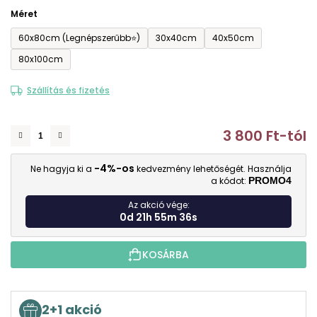
Méret
60x80cm (Legnépszerűbb⭐)
30x40cm
40x50cm
80x100cm
Szállítás és fizetés
3 800 Ft
-tól
E
-4%-os
Ne hagyja ki a
kedvezmény lehetőségét. Használja
a kódot:
PROMO4
Az akció vége:
0d 21h 55m 35s
KOSÁRBA
2+1 akció