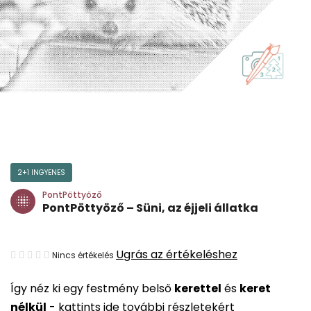
2+1 INGYENES
PontPöttyöző
PontPöttyöző – Süni, az éjjeli állatka
A
Ugrás az értékeléshez
Nincs értékelés
termék
Így néz ki egy festmény belső
kerettel
és
keret
átlagos
nélkül
-
kattints ide további részletekért
értékelése