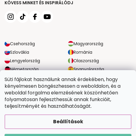
KÖVESS MINKET ÉS INSPIRÁLÓDJ
Csehország
Magyarország
Szlovákia
Románia
Lengyelország
Olaszország
Németország
Spanyolország
Nagy-Britannia
Ausztria
Süti fájlokat használunk annak érdekében, hogy
kényelmesen böngészhessen a weboldalon, és a
weboldal forgalma elemzésének köszönhetően
MEGBÍZHATÓ SZÁLLÍTÁSI LEHETŐSÉGEK
folyamatosan fejleszthessük annak funkcióit,
teljesítményét és használhatóságát.
BIZTONSÁGOS FIZETÉSI LEHETŐSÉGEK
Beállítások