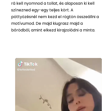
rá kell nyomnod a tollat, és alaposan ki kell
színezned egy-egy teljes kört. A
pöttyözésnél nem kezd el rögtön összeállni a
motívumod. De majd kiugrasz majd a
bőrödből, amint elkezd kirajzolódni a minta.