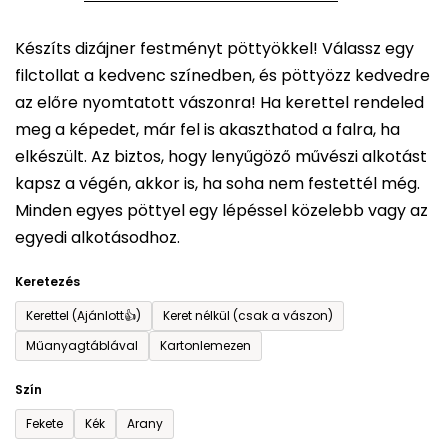
5-
Készíts dizájner festményt pöttyökkel! Válassz egy
ből
filctollat a kedvenc színedben, és pöttyözz kedvedre
0,0
az előre nyomtatott vászonra! Ha kerettel rendeled
csillag.
meg a képedet, már fel is akaszthatod a falra, ha
elkészült. Az biztos, hogy lenyűgöző művészi alkotást
kapsz a végén, akkor is, ha soha nem festettél még.
Minden egyes pöttyel egy lépéssel közelebb vagy az
egyedi alkotásodhoz.
Keretezés
Kerettel (Ajánlott👍)
Keret nélkül (csak a vászon)
Műanyagtáblával
Kartonlemezen
Szín
Fekete
Kék
Arany