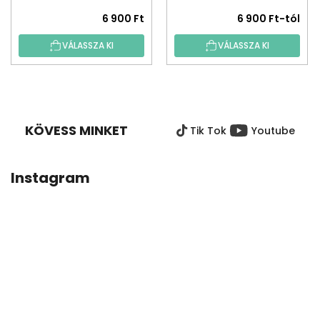
6 900 Ft
6 900 Ft-tól
VÁLASSZA KI
VÁLASSZA KI
L
Á
B
KÖVESS MINKET
Tik Tok
Youtube
L
É
C
Instagram