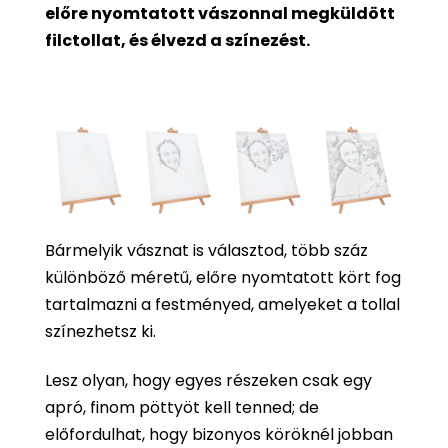
előre nyomtatott vászonnal megküldött
filctollat, és élvezd a színezést.
Bármelyik vásznat is választod, több száz
különböző méretű, előre nyomtatott kört fog
tartalmazni a festményed, amelyeket a tollal
színezhetsz ki.
Lesz olyan, hogy egyes részeken csak egy
apró, finom pöttyöt kell tenned; de
előfordulhat, hogy bizonyos köröknél jobban