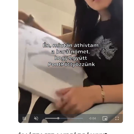
Loaded
:
Unmute
100.00%