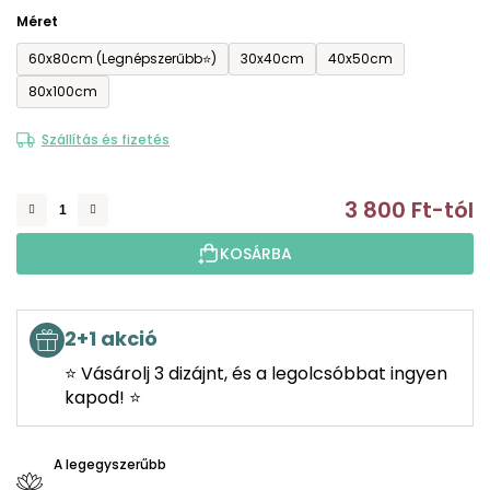
Méret
60x80cm (Legnépszerűbb⭐)
30x40cm
40x50cm
80x100cm
Szállítás és fizetés
3 800 Ft
-tól
E
KOSÁRBA
2+1 akció
⭐ Vásárolj 3 dizájnt, és a legolcsóbbat ingyen
kapod! ⭐
A legegyszerűbb