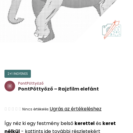
2+1 INGYENES
PontPöttyöző
PontPöttyöző – Rajzfilm elefánt
A
Ugrás az értékeléshez
Nincs értékelés
termék
Így néz ki egy festmény belső
kerettel
és
keret
átlagos
nélkül
-
kattints ide további részletekért
értékelése