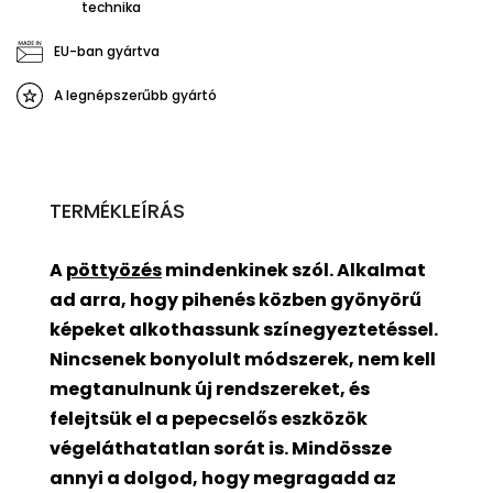
technika
EU-ban gyártva
A legnépszerűbb gyártó
TERMÉKLEÍRÁS
A
pöttyözés
mindenkinek szól. Alkalmat
ad arra, hogy pihenés közben gyönyörű
képeket alkothassunk színegyeztetéssel.
Nincsenek bonyolult módszerek, nem kell
megtanulnunk új rendszereket, és
felejtsük el a pepecselős eszközök
végeláthatatlan sorát is. Mindössze
annyi a dolgod, hogy megragadd az