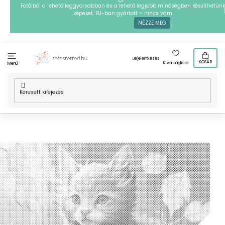
Ugrás
Fotóiból a lehető leggyorsabban és a lehető legjobb minőségben készíthetünk
képeket. EU-ban gyártott = nincs vám
a
NÉZZE MEG
fő
tartalomhoz
Bejelentkezés
KOSÁR
Kívánságlista
Menü
Kezdőlap
/
Technikák
/
PontPöttyöző
/
Mintafestményeink
/
Gyerekeknek
/
PontPöttyöző – Cica levelekkel