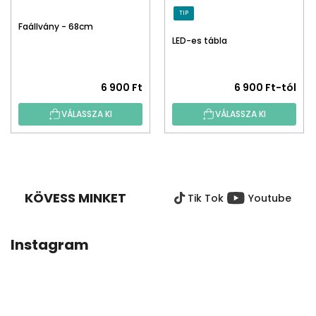
TIP
Faállvány - 68cm
LED-es tábla
6 900 Ft
6 900 Ft-tól
VÁLASSZA KI
VÁLASSZA KI
L
Á
B
KÖVESS MINKET
Tik Tok
Youtube
L
É
C
Instagram