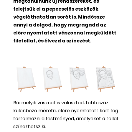
megtanulnunk új rendszereket, és
felejtsük el a pepecselős eszközök
végeláthatatlan sorát is. Mindössze
annyi a dolgod, hogy megragadd az
előre nyomtatott vászonnal megküldött
filctollat, és élvezd a színezést.
Bármelyik vásznat is választod, több száz
különböző méretű, előre nyomtatott kört fog
tartalmazni a festményed, amelyeket a tollal
színezhetsz ki.