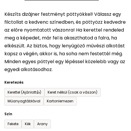
5-
Készíts dizájner festményt pöttyökkel! Válassz egy
ből
filctollat a kedvenc színedben, és pöttyözz kedvedre
0,0
az előre nyomtatott vászonra! Ha kerettel rendeled
csillag.
meg a képedet, már fel is akaszthatod a falra, ha
elkészült. Az biztos, hogy lenyűgöző művészi alkotást
kapsz a végén, akkor is, ha soha nem festettél még.
Minden egyes pöttyel egy lépéssel közelebb vagy az
egyedi alkotásodhoz.
Keretezés
Kerettel (Ajánlott👍)
Keret nélkül (csak a vászon)
Műanyagtáblával
Kartonlemezen
Szín
Fekete
Kék
Arany