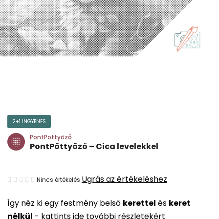
2+1 INGYENES
PontPöttyöző
PontPöttyöző – Cica levelekkel
A
Ugrás az értékeléshez
Nincs értékelés
termék
Így néz ki egy festmény belső
kerettel
és
keret
átlagos
nélkül
-
kattints ide további részletekért
értékelése