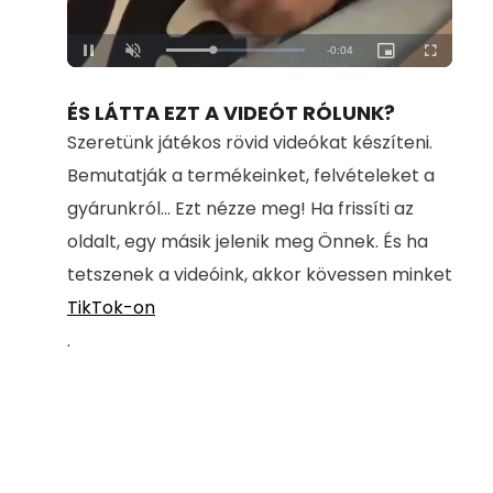
Loaded
:
Unmute
100.00%
ÉS LÁTTA EZT A VIDEÓT RÓLUNK?
Szeretünk játékos rövid videókat készíteni.
Bemutatják a termékeinket, felvételeket a
gyárunkról... Ezt nézze meg! Ha frissíti az
oldalt, egy másik jelenik meg Önnek. És ha
tetszenek a videóink, akkor kövessen minket
TikTok-on
.