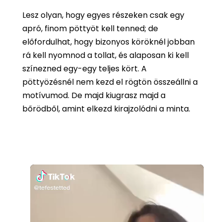
Lesz olyan, hogy egyes részeken csak egy
apró, finom pöttyöt kell tenned; de
előfordulhat, hogy bizonyos köröknél jobban
rá kell nyomnod a tollat, és alaposan ki kell
színezned egy-egy teljes kört. A
pöttyözésnél nem kezd el rögtön összeállni a
motívumod. De majd kiugrasz majd a
bőrödből, amint elkezd kirajzolódni a minta.