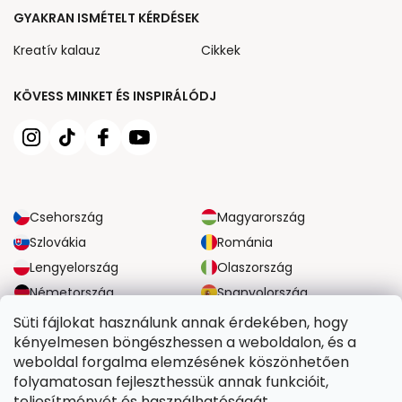
GYAKRAN ISMÉTELT KÉRDÉSEK
Kreatív kalauz
Cikkek
KÖVESS MINKET ÉS INSPIRÁLÓDJ
Csehország
Magyarország
Szlovákia
Románia
Lengyelország
Olaszország
Németország
Spanyolország
Nagy-Britannia
Ausztria
Süti fájlokat használunk annak érdekében, hogy
kényelmesen böngészhessen a weboldalon, és a
weboldal forgalma elemzésének köszönhetően
MEGBÍZHATÓ SZÁLLÍTÁSI LEHETŐSÉGEK
folyamatosan fejleszthessük annak funkcióit,
teljesítményét és használhatóságát.