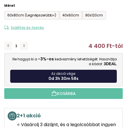
Méret
60x80cm (Legnépszerűbb⭐)
40x60cm
80x120cm
Szállítás és fizetés
4 400 Ft
-tól
E
-3%-os
Ne hagyja ki a
kedvezmény lehetőségét. Használja
a kódot:
3DEAL
Az akció vége:
0d 3h 30m 57s
KOSÁRBA
2+1 akció
⭐ Vásárolj 3 dizájnt, és a legolcsóbbat ingyen