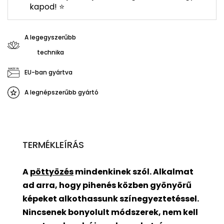
kapod! ⭐
A legegyszerűbb
technika
EU-ban gyártva
A legnépszerűbb gyártó
TERMÉKLEÍRÁS
A
pöttyözés
mindenkinek szól. Alkalmat
ad arra, hogy pihenés közben gyönyörű
képeket alkothassunk színegyeztetéssel.
Nincsenek bonyolult módszerek, nem kell