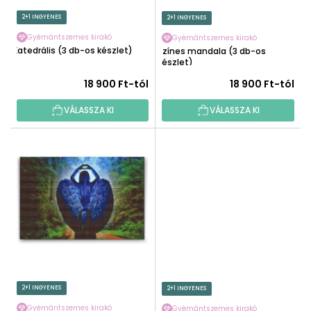
E
I
2+1 INGYENES
2+1 INGYENES
Z
S
É
Gyémántszemes kirakó
Gyémántszemes kirakó
T
Katedrális (3 db-os készlet)
Színes mandala (3 db-os
S
Á
készlet)
E
J
18 900 Ft-tól
18 900 Ft-tól
A
VÁLASSZA KI
VÁLASSZA KI
2+1 INGYENES
2+1 INGYENES
Gyémántszemes kirakó
Gyémántszemes kirakó