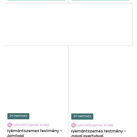
2+1 INGYENES
2+1 INGYENES
Gyémántszemes kirakó
Gyémántszemes kirakó
Gyémántszemes festmény -
Gyémántszemes festmény -
Álomfogó
Angyal gyertyával