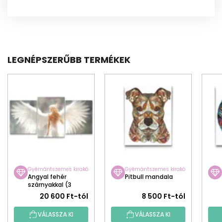
LEGNÉPSZERŰBB TERMÉKEK
Gyémántszemes kirakó
Gyémántszemes kirakó
Angyal fehér
Pitbull mandala
szárnyakkal (3
darab vászonkép)
20 600 Ft-tól
8 500 Ft-tól
VÁLASSZA KI
VÁLASSZA KI