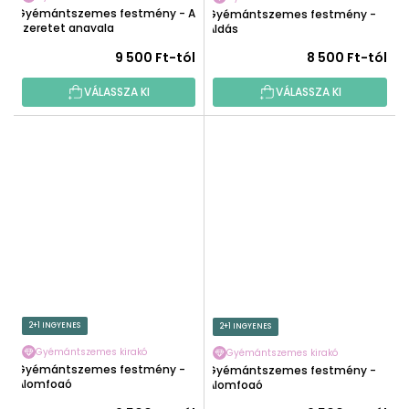
Gyémántszemes festmény - A
Gyémántszemes festmény -
szeretet angyala
Áldás
9 500 Ft-tól
8 500 Ft-tól
VÁLASSZA KI
VÁLASSZA KI
2+1 INGYENES
2+1 INGYENES
Gyémántszemes kirakó
Gyémántszemes kirakó
Gyémántszemes festmény -
Gyémántszemes festmény -
Álomfogó
Álomfogó