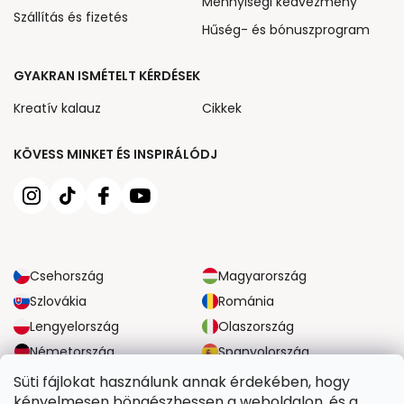
Mennyiségi kedvezmény
Szállítás és fizetés
Hűség- és bónuszprogram
GYAKRAN ISMÉTELT KÉRDÉSEK
Kreatív kalauz
Cikkek
KÖVESS MINKET ÉS INSPIRÁLÓDJ
Csehország
Magyarország
Szlovákia
Románia
Lengyelország
Olaszország
Németország
Spanyolország
Nagy-Britannia
Ausztria
Süti fájlokat használunk annak érdekében, hogy
kényelmesen böngészhessen a weboldalon, és a