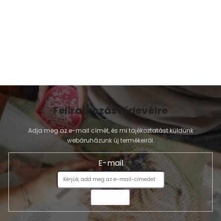
e
l
e
m
e
i
Feliratkozás hírlevélre
Adja meg az e-mail címét, és mi tájékoztatást küldünk
webáruházunk új termékeiről.
E-mail
KÜLDÉS