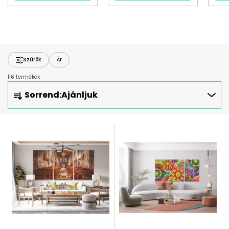
Szűrők
Ár
116 termékek
T
Sorrend:
Ajánljuk
E
R
M
T
É
E
K
R
E
M
K
É
R
K
E
E
N
K
D
L