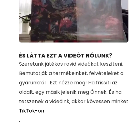
Loaded
:
Unmute
100.00%
ÉS LÁTTA EZT A VIDEÓT RÓLUNK?
Szeretünk játékos rövid videókat készíteni.
Bemutatják a termékeinket, felvételeket a
gyárunkról... Ezt nézze meg! Ha frissíti az
oldalt, egy másik jelenik meg Önnek. És ha
tetszenek a videóink, akkor kövessen minket
TikTok-on
.