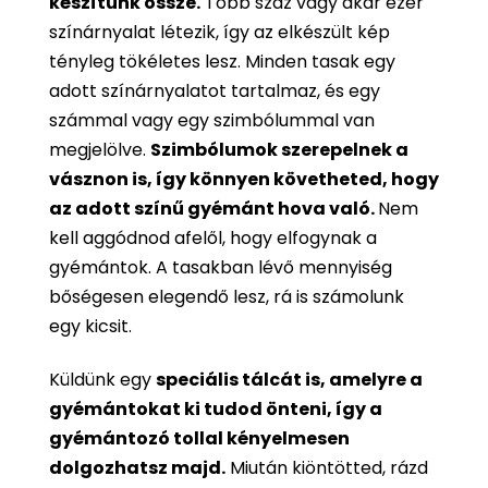
készítünk össze.
Több száz vagy akár ezer
színárnyalat létezik, így az elkészült kép
tényleg tökéletes lesz. Minden tasak egy
adott színárnyalatot tartalmaz, és egy
számmal vagy egy szimbólummal van
megjelölve.
Szimbólumok szerepelnek a
vásznon is, így könnyen követheted, hogy
az adott színű gyémánt hova való.
Nem
kell aggódnod afelől, hogy elfogynak a
gyémántok. A tasakban lévő mennyiség
bőségesen elegendő lesz, rá is számolunk
egy kicsit.
Küldünk egy
speciális tálcát is, amelyre a
gyémántokat ki tudod önteni, így a
gyémántozó tollal kényelmesen
dolgozhatsz majd.
Miután kiöntötted, rázd