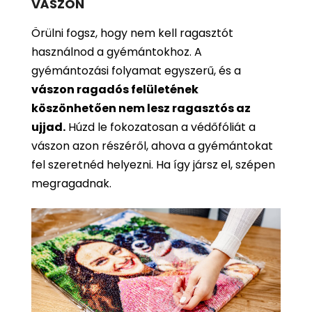
VÁSZON
Örülni fogsz, hogy nem kell ragasztót
használnod a gyémántokhoz. A
gyémántozási folyamat egyszerű, és a
vászon ragadós felületének
köszönhetően nem lesz ragasztós az
ujjad.
Húzd le fokozatosan a védőfóliát a
vászon azon részéről, ahova a gyémántokat
fel szeretnéd helyezni. Ha így jársz el, szépen
megragadnak.