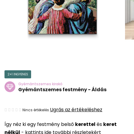
2+1 INGYENES
Gyémántszemes kirakó
Gyémántszemes festmény - Áldás
A
Ugrás az értékeléshez
Nincs értékelés
termék
Így néz ki egy festmény belső
kerettel
és
keret
átlagos
nélkül
-
kattints ide további részletekért
értékelése