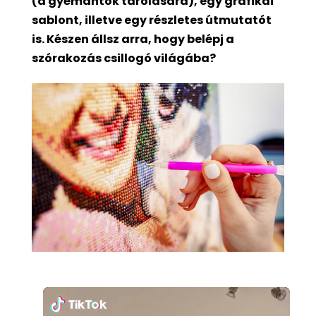
(a gyémántok tárolására), egy grafikai
sablont, illetve egy részletes útmutatót
is. Készen állsz arra, hogy belépj a
szórakozás csillogó világába?