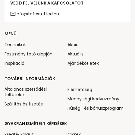
VEDD FEL VELÜNK A KAPCSOLATOT
info@tefestetted.hu
MENÜ
Technikák
Akcio
Festmény fotó alapján
Aktuális
Inspiráció
Ajándékötletek
TOVÁBBI INFORMÁCIÓK
Általános szerződési
Elérhetőség
feltételek
Mennyiségi kedvezmény
Szállítás és fizetés
Hűség- és bónuszprogram
GYAKRAN ISMÉTELT KÉRDÉSEK
Kreatív kalauz
Cikkek