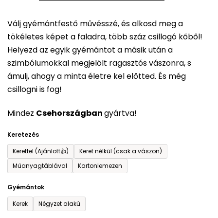
5-
Válj gyémántfestő művésszé, és alkosd meg a
ből
tökéletes képet a faladra, több száz csillogó kőből!
0,0
Helyezd az egyik gyémántot a másik után a
csillag.
szimbólumokkal megjelölt ragasztós vászonra, s
ámulj, ahogy a minta életre kel előtted. És még
csillogni is fog!
Mindez
Csehországban
gyártva!
Keretezés
Kerettel (Ajánlott👍)
Keret nélkül (csak a vászon)
Műanyagtáblával
Kartonlemezen
Gyémántok
Kerek
Négyzet alakú