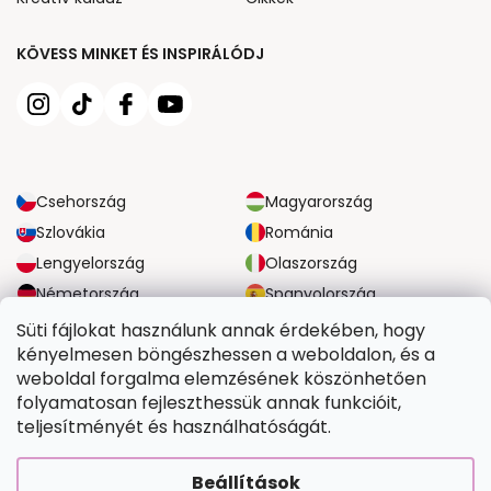
KÖVESS MINKET ÉS INSPIRÁLÓDJ
Csehország
Magyarország
Szlovákia
Románia
Lengyelország
Olaszország
Németország
Spanyolország
Nagy-Britannia
Ausztria
Süti fájlokat használunk annak érdekében, hogy
kényelmesen böngészhessen a weboldalon, és a
weboldal forgalma elemzésének köszönhetően
MEGBÍZHATÓ SZÁLLÍTÁSI LEHETŐSÉGEK
folyamatosan fejleszthessük annak funkcióit,
teljesítményét és használhatóságát.
BIZTONSÁGOS FIZETÉSI LEHETŐSÉGEK
Beállítások