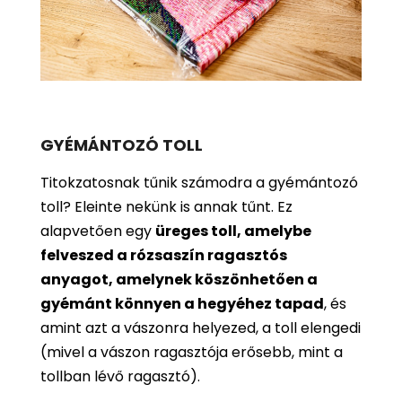
GYÉMÁNTOZÓ TOLL
Titokzatosnak tűnik számodra a gyémántozó
toll? Eleinte nekünk is annak tűnt. Ez
alapvetően egy
üreges toll, amelybe
felveszed a rózsaszín ragasztós
anyagot, amelynek köszönhetően a
gyémánt könnyen a hegyéhez tapad
, és
amint azt a vászonra helyezed, a toll elengedi
(mivel a vászon ragasztója erősebb, mint a
tollban lévő ragasztó).