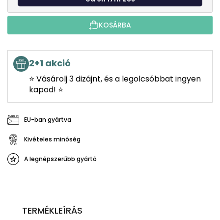
KOSÁRBA
2+1 akció
⭐ Vásárolj 3 dizájnt, és a legolcsóbbat ingyen
kapod! ⭐
EU-ban gyártva
Kivételes minőség
A legnépszerűbb gyártó
TERMÉKLEÍRÁS