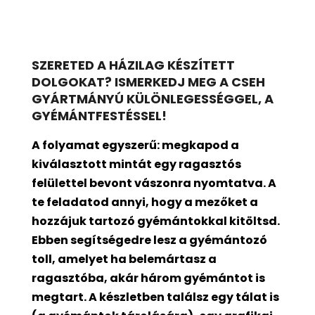
SZERETED A HÁZILAG KÉSZÍTETT
DOLGOKAT? ISMERKEDJ MEG A CSEH
GYÁRTMÁNYÚ KÜLÖNLEGESSÉGGEL, A
GYÉMÁNTFESTÉSSEL!
A folyamat egyszerű: megkapod a
kiválasztott mintát egy ragasztós
felülettel bevont
vászonra nyomtatva. A
te feladatod annyi, hogy a mezőket a
hozzájuk tartozó gyémántokkal kitöltsd.
Ebben segítségedre lesz a gyémántozó
toll, amelyet ha belemártasz a
ragasztóba, akár három gyémántot is
megtart. A készletben találsz egy tálat is