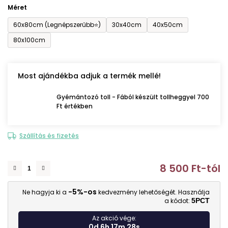
Méret
60x80cm (Legnépszerűbb⭐)
30x40cm
40x50cm
80x100cm
Most ajándékba adjuk a termék mellé!
Gyémántozó toll - Fából készült tollheggyel 700
Ft értékben
Szállítás és fizetés
8 500 Ft
-tól
E
-5%-os
Ne hagyja ki a
kedvezmény lehetőségét. Használja
a kódot:
5PCT
Az akció vége:
0d 6h 17m 27s