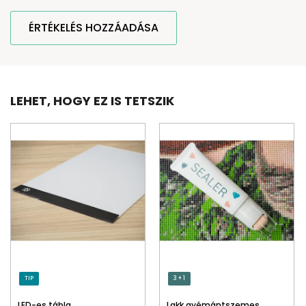
ÉRTÉKELÉS HOZZÁADÁSA
LEHET, HOGY EZ IS TETSZIK
TIP
3 + 1
LED-es tábla
Lakk gyémántszemes