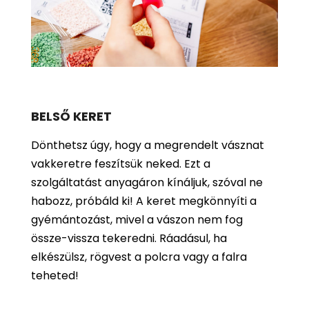
BELSŐ KERET
Dönthetsz úgy, hogy a megrendelt vásznat
vakkeretre feszítsük neked. Ezt a
szolgáltatást anyagáron kínáljuk, szóval ne
habozz, próbáld ki! A keret megkönnyíti a
gyémántozást, mivel a vászon nem fog
össze-vissza tekeredni. Ráadásul, ha
elkészülsz, rögvest a polcra vagy a falra
teheted!