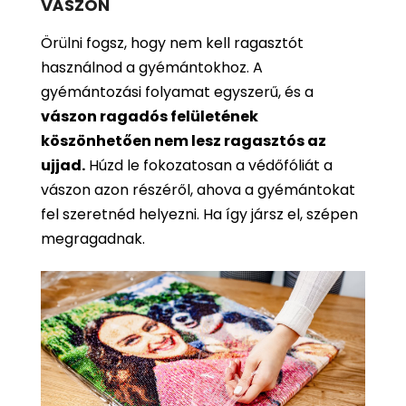
VÁSZON
Örülni fogsz, hogy nem kell ragasztót
használnod a gyémántokhoz. A
gyémántozási folyamat egyszerű, és a
vászon ragadós felületének
köszönhetően nem lesz ragasztós az
ujjad.
Húzd le fokozatosan a védőfóliát a
vászon azon részéről, ahova a gyémántokat
fel szeretnéd helyezni. Ha így jársz el, szépen
megragadnak.