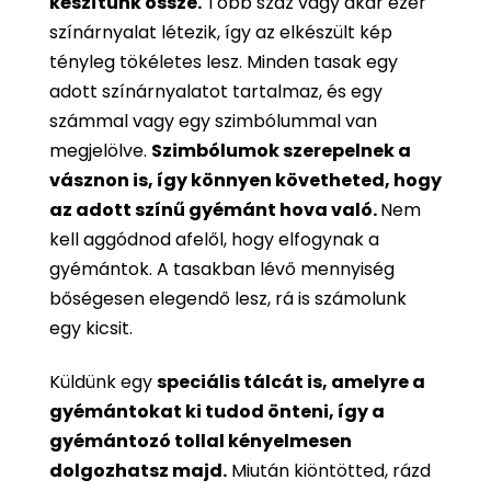
készítünk össze.
Több száz vagy akár ezer
színárnyalat létezik, így az elkészült kép
tényleg tökéletes lesz. Minden tasak egy
adott színárnyalatot tartalmaz, és egy
számmal vagy egy szimbólummal van
megjelölve.
Szimbólumok szerepelnek a
vásznon is, így könnyen követheted, hogy
az adott színű gyémánt hova való.
Nem
kell aggódnod afelől, hogy elfogynak a
gyémántok. A tasakban lévő mennyiség
bőségesen elegendő lesz, rá is számolunk
egy kicsit.
Küldünk egy
speciális tálcát is, amelyre a
gyémántokat ki tudod önteni, így a
gyémántozó tollal kényelmesen
dolgozhatsz majd.
Miután kiöntötted, rázd