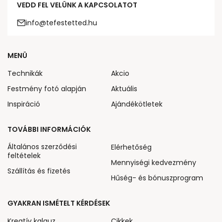
VEDD FEL VELÜNK A KAPCSOLATOT
info@tefestetted.hu
MENÜ
Technikák
Akcio
Festmény fotó alapján
Aktuális
Inspiráció
Ajándékötletek
TOVÁBBI INFORMÁCIÓK
Általános szerződési
Elérhetőség
feltételek
Mennyiségi kedvezmény
Szállítás és fizetés
Hűség- és bónuszprogram
GYAKRAN ISMÉTELT KÉRDÉSEK
Kreatív kalauz
Cikkek