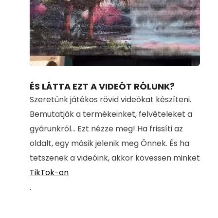
Loaded
:
Unmute
100.00%
ÉS LÁTTA EZT A VIDEÓT RÓLUNK?
Szeretünk játékos rövid videókat készíteni.
Bemutatják a termékeinket, felvételeket a
gyárunkról... Ezt nézze meg! Ha frissíti az
oldalt, egy másik jelenik meg Önnek. És ha
tetszenek a videóink, akkor kövessen minket
TikTok-on
.