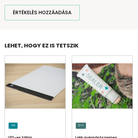
ÉRTÉKELÉS HOZZÁADÁSA
LEHET, HOGY EZ IS TETSZIK
TIP
3 + 1
LED-es tábla
Lakk gyémántszemes