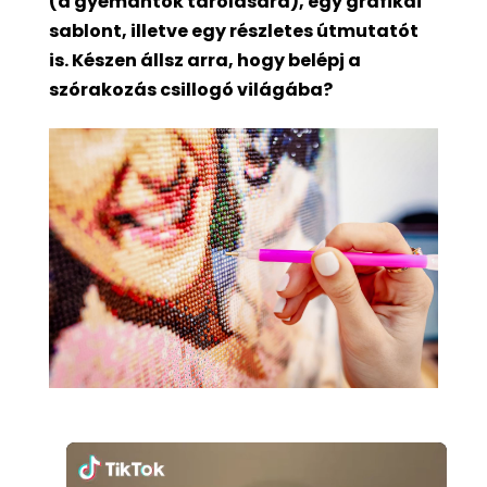
(a gyémántok tárolására), egy grafikai
sablont, illetve egy részletes útmutatót
is. Készen állsz arra, hogy belépj a
szórakozás csillogó világába?