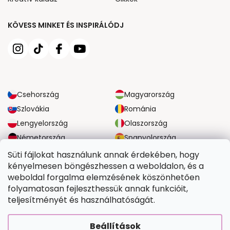
KÖVESS MINKET ÉS INSPIRÁLÓDJ
Csehország
Magyarország
Szlovákia
Románia
Lengyelország
Olaszország
Németország
Spanyolország
Nagy-Britannia
Ausztria
Süti fájlokat használunk annak érdekében, hogy
kényelmesen böngészhessen a weboldalon, és a
weboldal forgalma elemzésének köszönhetően
MEGBÍZHATÓ SZÁLLÍTÁSI LEHETŐSÉGEK
folyamatosan fejleszthessük annak funkcióit,
teljesítményét és használhatóságát.
BIZTONSÁGOS FIZETÉSI LEHETŐSÉGEK
Beállítások