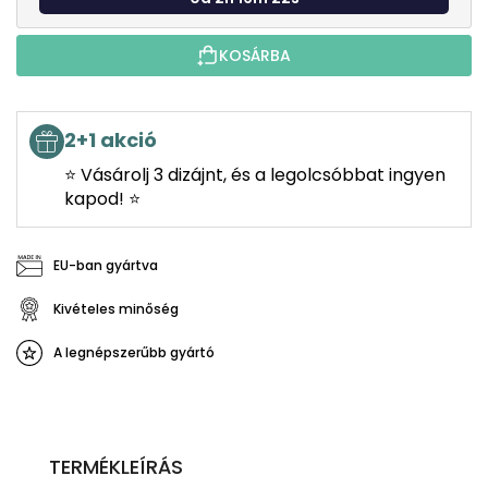
KOSÁRBA
2+1 akció
⭐ Vásárolj 3 dizájnt, és a legolcsóbbat ingyen
kapod! ⭐
EU-ban gyártva
Kivételes minőség
A legnépszerűbb gyártó
TERMÉKLEÍRÁS