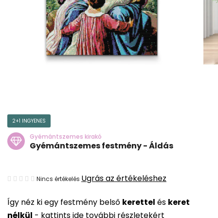
2+1 INGYENES
Gyémántszemes kirakó
Gyémántszemes festmény - Áldás
A
Ugrás az értékeléshez
Nincs értékelés
termék
Így néz ki egy festmény belső
kerettel
és
keret
átlagos
nélkül
-
kattints ide további részletekért
értékelése