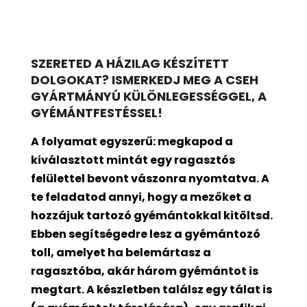
SZERETED A HÁZILAG KÉSZÍTETT
DOLGOKAT? ISMERKEDJ MEG A CSEH
GYÁRTMÁNYÚ KÜLÖNLEGESSÉGGEL, A
GYÉMÁNTFESTÉSSEL!
A folyamat egyszerű: megkapod a
kiválasztott mintát egy ragasztós
felülettel bevont
vászonra nyomtatva. A
te feladatod annyi, hogy a mezőket a
hozzájuk tartozó gyémántokkal kitöltsd.
Ebben segítségedre lesz a gyémántozó
toll, amelyet ha belemártasz a
ragasztóba, akár három gyémántot is
megtart. A készletben találsz egy tálat is