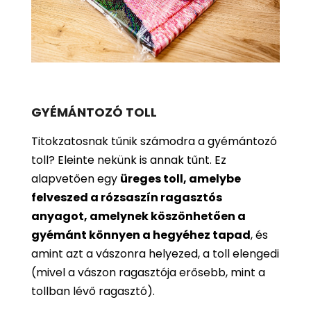
GYÉMÁNTOZÓ TOLL
Titokzatosnak tűnik számodra a gyémántozó
toll? Eleinte nekünk is annak tűnt. Ez
alapvetően egy
üreges toll, amelybe
felveszed a rózsaszín ragasztós
anyagot, amelynek köszönhetően a
gyémánt könnyen a hegyéhez tapad
, és
amint azt a vászonra helyezed, a toll elengedi
(mivel a vászon ragasztója erősebb, mint a
tollban lévő ragasztó).