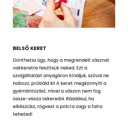
BELSŐ KERET
Dönthetsz úgy, hogy a megrendelt vásznat
vakkeretre feszítsük neked. Ezt a
szolgáltatást anyagáron kínáljuk, szóval ne
habozz, próbáld ki! A keret megkönnyíti a
gyémántozást, mivel a vászon nem fog
össze-vissza tekeredni. Ráadásul, ha
elkészülsz, rögvest a polcra vagy a falra
teheted!