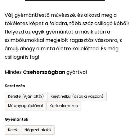
5-
Válj gyémántfestő művésszé, és alkosd meg a
ből
tökéletes képet a faladra, több száz csillogó kőből!
0,0
Helyezd az egyik gyémántot a másik után a
csillag.
szimbólumokkal megjelölt ragasztós vászonra, s
ámulj, ahogy a minta életre kel előtted. És még
csillogni is fog!
Mindez
Csehországban
gyártva!
Keretezés
Kerettel (Ajánlott👍)
Keret nélkül (csak a vászon)
Műanyagtáblával
Kartonlemezen
Gyémántok
Kerek
Négyzet alakú