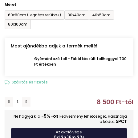
Méret
60x80cm (Legnépszerűbb⭐)
30x40cm
40x50cm
80x100cm
Most ajándékba adjuk a termék mellé!
Gyémántozó toll - Fából készült tollheggyel 700
Ft értékben
Szállítás és fizetés
8 500 Ft
-tól
E
-5%-os
Ne hagyja ki a
kedvezmény lehetőségét. Használja
a kódot:
5PCT
Az akció vége:
0d 2h 16m 20s