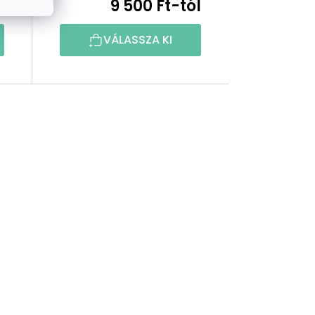
l
9 500 Ft-tól
VÁLASSZA KI