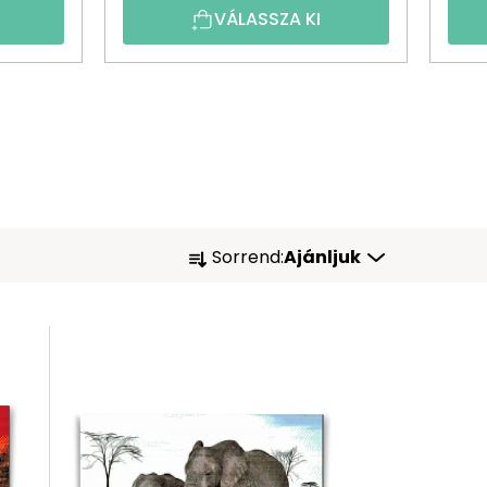
VÁLASSZA KI
T
Sorrend:
Ajánljuk
E
R
M
É