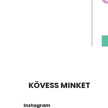
L
KÖVESS MINKET
Á
B
Instagram