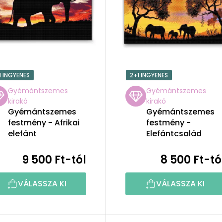
1 INGYENES
2+1 INGYENES
Gyémántszemes
Gyémántszemes
kirakó
kirakó
Gyémántszemes
Gyémántszemes
festmény - Afrikai
festmény -
elefánt
Elefántcsalád
naplementében
9 500 Ft-tól
8 500 Ft-tó
VÁLASSZA KI
VÁLASSZA KI