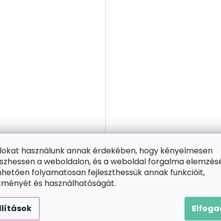
1 INGYENES
2+1 INGYENES
ájlokat használunk annak érdekében, hogy kényelmesen
Gyémántszemes
Gyémántszemes
zhessen a weboldalon, és a weboldal forgalma elemzés
kirakó
kirakó
hetően folyamatosan fejleszthessük annak funkcióit,
Gyémántszemes
Gyémántszemes
ítményét és használhatóságát.
festmény -
festmény -
Elefántos kaland
Serengeti Nemzeti
llítások
Elfog
Park