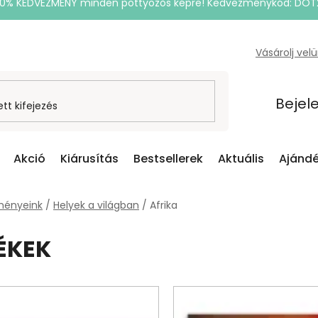
20% KEDVEZMÉNY minden pöttyözős képre! Kedvezménykód: DOT
Vásárolj vel
Bejel
Akció
Kiárusítás
Bestsellerek
Aktuális
Ajándé
ményeink
/
Helyek a világban
/
Afrika
ÉKEK