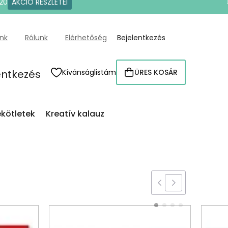
20
AKCIÓ RÉSZLETEI
ünk
Rólunk
Elérhetőség
Bejelentkezés
entkezés
Kívánságlistám
ÜRES KOSÁR
KOSÁR
kötletek
Kreatív kalauz