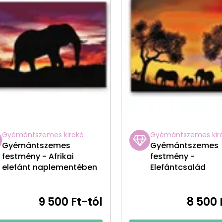
Gyémántszemes kirakó
Gyémántszemes kir
Gyémántszemes
Gyémántszemes
festmény - Afrikai
festmény -
elefánt naplementében
Elefántcsalád
9 500 Ft-tól
8 500 