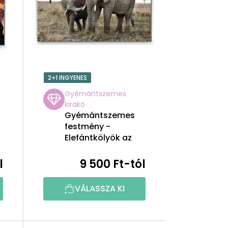
K
E
K
R
2+1 INGYENES
E
Gyémántszemes
kirakó
N
Gyémántszemes
festmény -
D
Elefántkölyök az
anyjával
E
l
9 500 Ft-tól
Z
VÁLASSZA KI
É
S