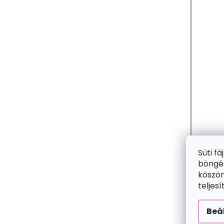
A
2+
Süti f
böngés
köszön
teljes
Beá