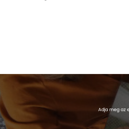
L
É
C
Adja meg az e