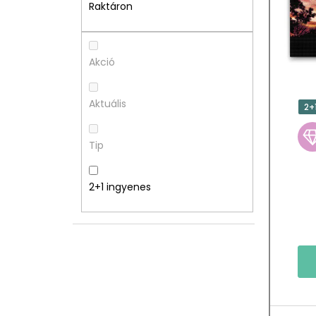
A
M
Raktáron
L
É
S
K
Akció
Ó
E
Aktuális
2+
P
K
Tip
A
L
N
I
2+1 ingyenes
E
S
L
T
Á
J