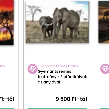
akó
Gyémántszemes kirakó
Gyémántszemes
festmény - Elefántkölyök
az anyjával
Ft-tól
9 500 Ft-tól