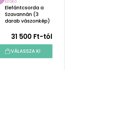
kirakó
Elefántcsorda a
Szavannán (3
darab vászonkép)
31 500 Ft-tól
VÁLASSZA KI
L
i
s
t
a
i
r
á
n