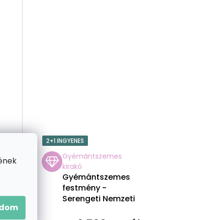
E
2+1 INGYENES
Gyémántszemes
ének
kirakó
Gyémántszemes
festmény -
Serengeti Nemzeti
adom
Park 2