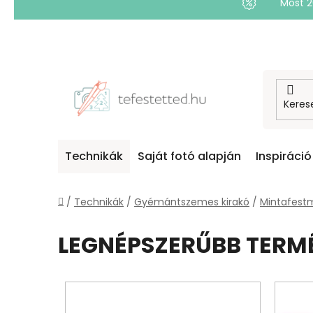
Most 
Ugrás
a
fő
tartalomhoz
Technikák
Saját fotó alapján
Inspiráció
Kezdőlap
/
Technikák
/
Gyémántszemes kirakó
/
Mintafest
LEGNÉPSZERŰBB TERM