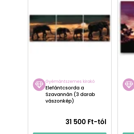
Gyémántszemes kirakó
Elefántcsorda a
Szavannán (3 darab
vászonkép)
31 500 Ft-tól