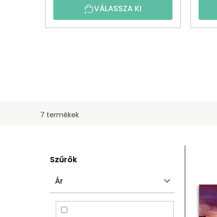
VÁLASSZA KI
7 termékek
O
T
Szűrők
L
E
Ár
D
R