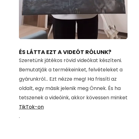
Loaded
:
Unmute
100.00%
ÉS LÁTTA EZT A VIDEÓT RÓLUNK?
Szeretünk játékos rövid videókat készíteni.
Bemutatják a termékeinket, felvételeket a
gyárunkról... Ezt nézze meg! Ha frissíti az
oldalt, egy másik jelenik meg Önnek. És ha
tetszenek a videóink, akkor kövessen minket
TikTok-on
.