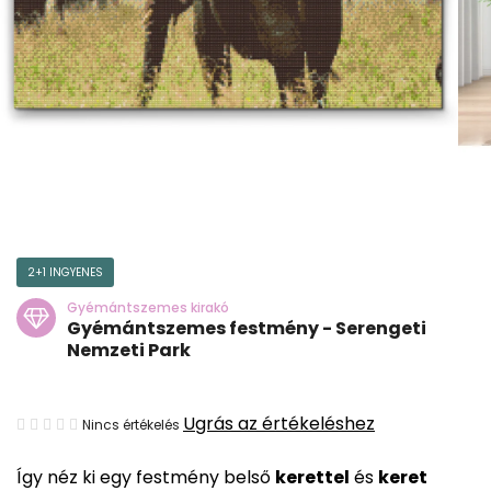
2+1 INGYENES
Gyémántszemes kirakó
Gyémántszemes festmény - Serengeti
Nemzeti Park
A
Ugrás az értékeléshez
Nincs értékelés
termék
Így néz ki egy festmény belső
kerettel
és
keret
átlagos