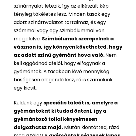
színárnyalat létezik, így az elkészült kép
tényleg tökéletes lesz. Minden tasak egy
adott színárnyalatot tartalmaz, és egy
számmal vagy egy szimbólummal van
megjelölve.
Szimbólumok szerepelnek a
vásznon is, így könnyen követheted, hogy
az adott színű gyémánt hova való.
Nem
kell aggódnod afelől, hogy elfogynak a
gyémántok. A tasakban lévő mennyiség
bőségesen elegendő lesz, rá is számolunk
egy kicsit.
Küldünk egy
speciális tálcát is, amelyre a
gyémántokat ki tudod önteni, így a
gyémántozó tollal kényelmesen
dolgozhatsz majd.
Miután kiöntötted, rázd
meg a tálat! A
gyémántok nézzenek lapos