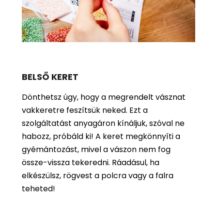
BELSŐ KERET
Dönthetsz úgy, hogy a megrendelt vásznat
vakkeretre feszítsük neked. Ezt a
szolgáltatást anyagáron kínáljuk, szóval ne
habozz, próbáld ki! A keret megkönnyíti a
gyémántozást, mivel a vászon nem fog
össze-vissza tekeredni. Ráadásul, ha
elkészülsz, rögvest a polcra vagy a falra
teheted!