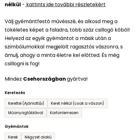
nélkül
-
kattints ide további részletekért
értékelése
5-
Válj gyémántfestő művésszé, és alkosd meg a
ből
tökéletes képet a faladra, több száz csillogó kőből!
0,0
Helyezd az egyik gyémántot a másik után a
csillag.
szimbólumokkal megjelölt ragasztós vászonra, s
ámulj, ahogy a minta életre kel előtted. És még
csillogni is fog!
Mindez
Csehországban
gyártva!
Keretezés
Kerettel (Ajánlott👍)
Keret nélkül (csak a vászon)
Műanyagtáblával
Kartonlemezen
Gyémántok
Kerek
Négyzet alakú