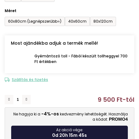
Méret
60x80cm (Legnépszerűbb⭐)
40x60cm
80x120cm
Most ajándékba adjuk a termék mellé!
Gyémántozó toll - Fából készült tollheggyel 700
Ft értékben
Szállítás és fizetés
9 500 Ft
-tól
E
-4%-os
Ne hagyja ki a
kedvezmény lehetőségét. Használja
a kódot:
PROMO4
Az akció vége:
0d 20h 15m 44s