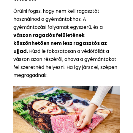
Örülni fogsz, hogy nem kell ragasztót
használnod a gyémántokhoz. A
gyémántozási folyamat egyszerű, és a
vászon ragadós felületének
köszönhetően nem lesz ragasztós az
ujjad.
Húzd le fokozatosan a védőfóliát a
vászon azon részéről, ahova a gyémántokat
fel szeretnéd helyezni. Ha így jársz el, szépen
megragadnak.