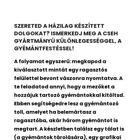
SZERETED A HÁZILAG KÉSZÍTETT
DOLGOKAT? ISMERKEDJ MEG A CSEH
GYÁRTMÁNYÚ KÜLÖNLEGESSÉGGEL, A
GYÉMÁNTFESTÉSSEL!
A folyamat egyszerű: megkapod a
kiválasztott mintát egy ragasztós
felülettel bevont
vászonra nyomtatva. A
te feladatod annyi, hogy a mezőket a
hozzájuk tartozó gyémántokkal kitöltsd.
Ebben segítségedre lesz a gyémántozó
toll, amelyet ha belemártasz a
ragasztóba, akár három gyémántot is
megtart. A készletben találsz egy tálat is
(a gyémántok tárolására), egy grafikai