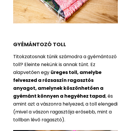
GYÉMÁNTOZÓ TOLL
Titokzatosnak tűnik számodra a gyémántozó
toll? Eleinte nekünk is annak tűnt. Ez
alapvetően egy
üreges toll, amelybe
felveszed a rózsaszín ragasztós
anyagot, amelynek köszönhetően a
gyémánt könnyen a hegyéhez tapad
, és
amint azt a vászonra helyezed, a toll elengedi
(mivel a vászon ragasztója erősebb, mint a
tollban lévő ragasztó).