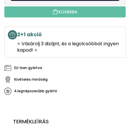
KOSÁRBA
2+1 akció
⭐ Vásárolj 3 dizájnt, és a legolcsóbbat ingyen
kapod! ⭐
EU-ban gyártva
Kivételes minőség
A legnépszerűbb gyártó
TERMÉKLEÍRÁS