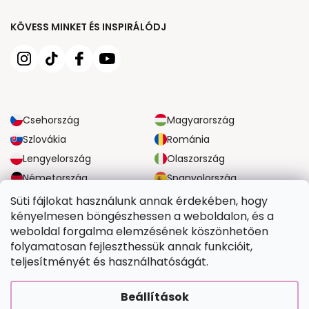
KÖVESS MINKET ÉS INSPIRÁLÓDJ
Csehország
Magyarország
Szlovákia
Románia
Lengyelország
Olaszország
Németország
Spanyolország
Nagy-Britannia
Ausztria
Süti fájlokat használunk annak érdekében, hogy
kényelmesen böngészhessen a weboldalon, és a
weboldal forgalma elemzésének köszönhetően
MEGBÍZHATÓ SZÁLLÍTÁSI LEHETŐSÉGEK
folyamatosan fejleszthessük annak funkcióit,
teljesítményét és használhatóságát.
BIZTONSÁGOS FIZETÉSI LEHETŐSÉGEK
Beállítások