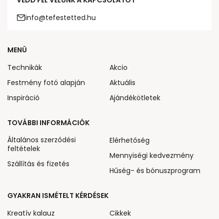
VEDD FEL VELÜNK A KAPCSOLATOT
info@tefestetted.hu
MENÜ
Technikák
Akcio
Festmény fotó alapján
Aktuális
Inspiráció
Ajándékötletek
TOVÁBBI INFORMÁCIÓK
Általános szerződési
Elérhetőség
feltételek
Mennyiségi kedvezmény
Szállítás és fizetés
Hűség- és bónuszprogram
GYAKRAN ISMÉTELT KÉRDÉSEK
Kreatív kalauz
Cikkek